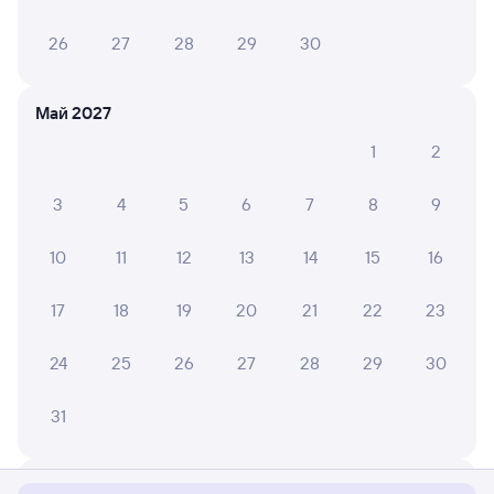
26
27
28
29
30
Май 2027
1
2
3
4
5
6
7
8
9
10
11
12
13
14
15
16
17
18
19
20
21
22
23
24
25
26
27
28
29
30
31
Мы используем cookies для более удобной работы
с сайтом.
Подробнее
Июнь 2027
Соглашаюсь