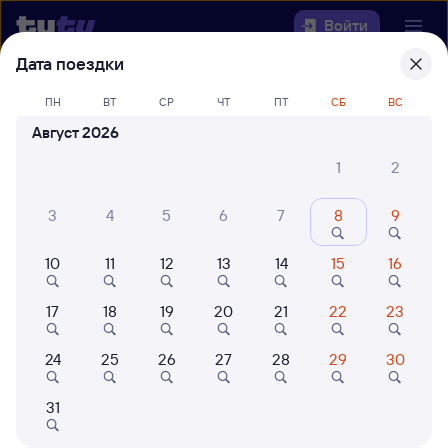
Войти
Дата поездки
Выберите день, чтобы найти
ж/д
ПН
ВТ
СР
ЧТ
ПТ
СБ
ВС
билеты Ния — Новокуйбышевская
Август 2026
Откуда
1
2
Куда
3
4
5
6
7
8
9
10
11
12
13
14
15
16
Когда
17
18
19
20
21
22
23
Кто едет
24
25
26
27
28
29
30
Найти поезда
31