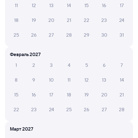
11
12
13
14
15
16
17
Посмотрите расписание поездов дальнего следования РЖД
18
19
20
21
22
23
24
из Нии в Новокуйбышевскую. Будьте внимательны, график
может быть скорректирован. На сайте Туту вы можете
25
26
27
28
29
30
31
узнать актуальное расписание движения поездов
в 2026 году.
Подробнее о покупке билетов РЖД
Февраль 2027
Про расписание Ния —
Новокуйбышевская
1
2
3
4
5
6
7
По данному маршруту ходит 0 поездов.
8
9
10
11
12
13
14
Билеты РЖД
Инструкция по приобретению билетов
15
16
17
18
19
20
21
Способы оплаты
Правила работы сервиса
22
23
24
25
26
27
28
А ещё здесь можно найти
Обратные билеты из Нии
Март 2027
в Новокуйбышевскую