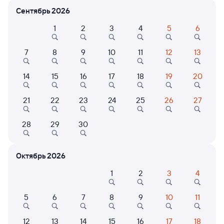
Расписание поездов Ния — Лоо
Сентябрь 2026
1
2
3
4
5
6
7
8
9
10
11
12
13
14
15
16
17
18
19
20
21
22
23
24
25
26
27
Нет рейсов по этому маршруту
Измените место отправления или прибытия, либо
28
29
30
посмотрите другой транспорт
Октябрь 2026
Отели в Лоо
Все
1
2
3
4
Путешественникам нравятся эти варианты
5
6
7
8
9
10
11
12
13
14
15
16
17
18