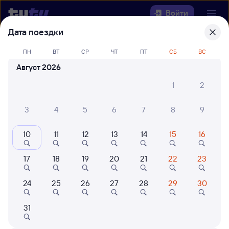
Войти
Дата поездки
Выберите день, чтобы найти
ж/д
ПН
ВТ
СР
ЧТ
ПТ
СБ
ВС
билеты Ния — Лоо
Август 2026
Откуда
1
2
Куда
3
4
5
6
7
8
9
10
11
12
13
14
15
16
Когда
17
18
19
20
21
22
23
Кто едет
24
25
26
27
28
29
30
Найти поезда
31