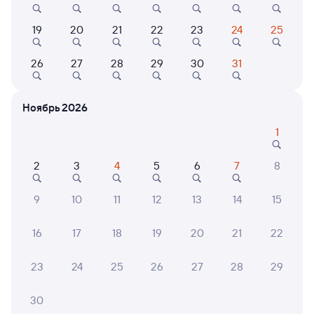
8,3
19
20
21
22
23
24
25
Отель
Отель
Отель
Мираж
ЛОО-Арена
Регал
26
27
28
29
30
31
3 ⁠000 ⁠₽
7 ⁠320 ⁠₽
4 ⁠000
Ноябрь 2026
1
6 причин купить ж/д билеты
2
3
4
5
6
7
8
Онлайн-покупка за 4 минуты
9
10
11
12
13
14
15
Онлайн-возврат билетов без очереди в кассу
16
17
18
19
20
21
22
Выбор любимых мест на схемах вагонов
23
24
25
26
27
28
29
Подробные ответы на вопросы о поездке или
покупке
30
СМС-сопровождение до посадки в поезд