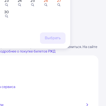
23
24
25
26
27
30
 маршруту
бытия, либо посмотрите
рт
Выбрать
братите внимание, расписание может измениться. На сайте
одробнее о покупке билетов РЖД
ы сервиса
ли