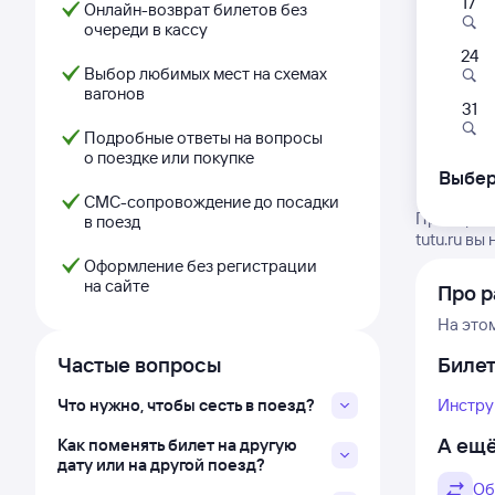
17
Онлайн-возврат билетов без
очереди в кассу
24
Выбор любимых мест на схемах
вагонов
31
Подробные ответы на вопросы
о поездке или покупке
Выбер
СМС-сопровождение до посадки
Проверьте
в поезд
tutu.ru в
Оформление без регистрации
на сайте
Про р
На это
Частые вопросы
Биле
Что нужно, чтобы сесть в поезд?
Инстру
А ещё
Как поменять билет на другую
дату или на другой поезд?
Об