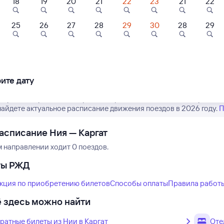
18
19
20
21
22
23
21
22
25
26
27
28
29
30
28
29
Нет рейсов по этому
Измените место отправления или при
другой транспо
ите дату
 время отправления и прибытия рейсов РЖД из Нии в Каргат. О
ы найдете актуальное расписание движения поездов в 2026 году.
П
асписание Ния — Каргат
м направлении ходит 0 поездов.
ты РЖД
кция по приобретению билетов
Способы оплаты
Правила работ
 здесь можно найти
ратные билеты из Нии в Каргат
Оте