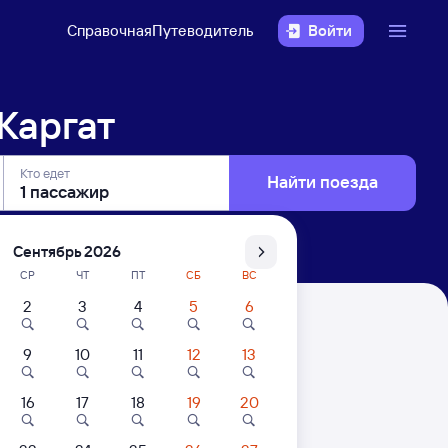
Справочная
Путеводитель
Войти
Каргат
Кто едет
Найти поезда
Сентябрь 2026
СР
ЧТ
ПТ
СБ
ВС
2
3
4
5
6
9
10
11
12
13
16
17
18
19
20