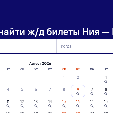
 найти
ж/д билеты Ния — 
Когда
тербург
Москва
Сегодня
Завтра
Август 2026
ВТ
СР
ЧТ
ПТ
СБ
ВС
ПН
ВТ
1
2
1
сание поездов Ния — Каргат
4
5
6
7
8
9
7
8
11
12
13
14
15
16
14
15