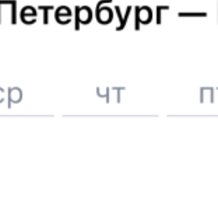
6 причин купить ж/д билеты именно здесь
Онлайн-покупка за 4 минуты
Онлайн-возврат билетов без очереди в кассу
Выбор любимых мест на схемах вагонов
Подробные ответы на вопросы о поездке или покупке
СМС-сопровождение до посадки в поезд
Оформление без регистрации на сайте
Частые вопросы
Что нужно, чтобы сесть в поезд?
Как поменять билет на другую дату или на другой поезд?
Как вернуть билет?