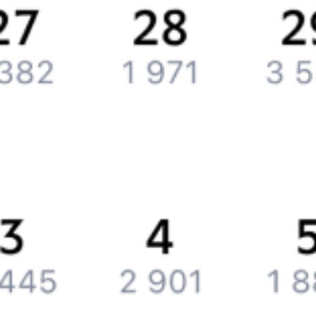
Партнерам
Реклама на Туту.ру
Партнерская программа
Загрузите в
App Store
Загрузите в
Google Play
Загрузите в
AppGallery
Загрузите в
RuStore
Политика обработки персональных данных
Правовая
информация