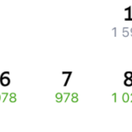
Что делать, если ошибся при вводе данных пассажира?
Как перевезти животное в поезде?
Как получить отчетные документы для бухгалтерии?
Что делать, если оплата не проходит?
Билеты РЖД
Вы можете заказать электронный жд билет и
железнодорожный билет на бланке РЖД.
Если вас интересует цена билета на поезд от
Нии
до
Шелехова
,
то укажите дату поездки. При этом вы увидите стоимость
билетов во всех доступных вагонах (плацкарт, купе и др.)
и сможете купить жд билеты
Ния
–
Шелехов
онлайн.
Инструкция по приобретению билетов
Способы оплаты
Правила работы сервиса
Про расписание Ния — Гончарово
По выбранному маршруту курсирует 0 поездов.