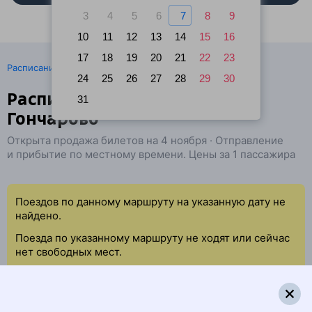
3
4
5
6
7
8
9
10
11
12
13
14
15
16
17
18
19
20
21
22
23
·
Расписание поездов
Ж/д билеты Ния → Шелехов
24
25
26
27
28
29
30
Расписание поездов Ния —
31
Гончарово
Открыта продажа билетов на 4 ноября · Отправление
и прибытие по местному времени. Цены за 1 пассажира
Поездов по данному маршруту на указанную дату не
найдено.
Поезда по указанному маршруту не ходят или сейчас
нет свободных мест.
Попробуйте повторить данный поиск позже