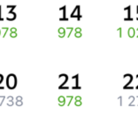
Ищете как добраться из
Нии
до
Шелехова
или как доехать на
поезде?
Спешите заказать и купить железнодорожный билет по
маршруту
Ния
–
Шелехов
через интернет прямо сейчас.
Путешественникам
Справочная
Путеводитель по странам
Бонусная программа
Подарочные сертификаты
Компания
История Туту.ру
Вакансии
Обратная связь
Контактная информация