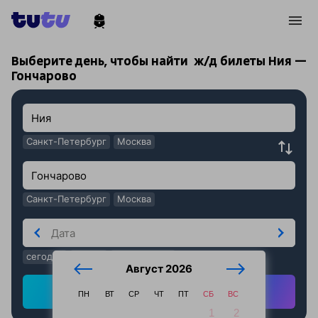
!
!
Выберите день, чтобы найти
ж/д билеты Ния —
Гончарово
Санкт-Петербург
Москва
Санкт-Петербург
Москва
сегодня
завтра
послезавтра
Август 2026
Найти ж/д билеты
ПН
ВТ
СР
ЧТ
ПТ
СБ
ВС
1
2