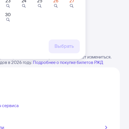
23
24
25
26
27
30
 маршруту
бытия, либо посмотрите
рт
Выбрать
ю. Обратите внимание, расписание может измениться.
дов в 2026 году.
Подробнее о покупке билетов РЖД
ы сервиса
ли