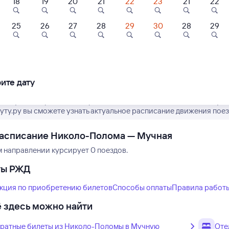
18
19
20
21
22
23
21
22
25
26
27
28
29
30
28
29
Нет рейсов по этому
Измените место отправления или при
другой транспо
ите дату
 актуальное расписание рейсов РЖД из Николо-Поломы в Мучну
туту.ру вы сможете узнать актуальное расписание движения поез
расписание Николо-Полома — Мучная
м направлении курсирует 0 поездов.
ты РЖД
кция по приобретению билетов
Способы оплаты
Правила работ
 здесь можно найти
ратные билеты из Николо-Поломы в Мучную
Оте