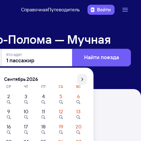
Справочная
Путеводитель
Войти
о-Полома — Мучная
Кто едет
Найти поезда
Сентябрь 2026
СР
ЧТ
ПТ
СБ
ВС
2
3
4
5
6
ая
9
10
11
12
13
16
17
18
19
20