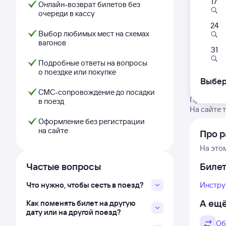
17
Онлайн-возврат билетов без
очереди в кассу
24
Выбор любимых мест на схемах
вагонов
31
Подробные ответы на вопросы
о поездке или покупке
Выбер
СМС-сопровождение до посадки
Проверьте
в поезд
На сайте 
Оформление без регистрации
на сайте
Про 
На это
Частые вопросы
Биле
Что нужно, чтобы сесть в поезд?
Инстру
А ещё
Как поменять билет на другую
дату или на другой поезд?
Об