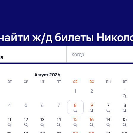
 найти
ж/д билеты Никол
Когда
тербург
Москва
Сегодня
Завтра
Август 2026
ВТ
СР
ЧТ
ПТ
СБ
ВС
ПН
ВТ
1
2
1
сание поездов Николо-Полома — Мучн
4
5
6
7
8
9
7
8
11
12
13
14
15
16
14
15