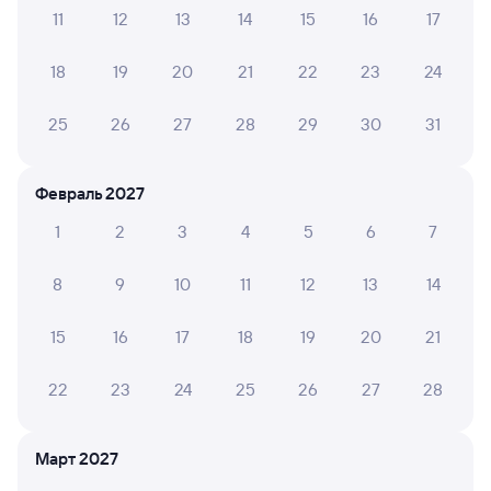
11
12
13
14
15
16
17
Узнайте расписание пассажирских поездов РЖД
18
19
20
21
22
23
24
из Нерехты в Нижнеудинск. Имейте в виду, возможны
изменения в расписании. На сайте Туту вы видите
25
26
27
28
29
30
31
актуальное расписание движения поездов в 2026 году.
Подробнее о покупке билетов РЖД
Февраль 2027
Про расписание Нерехта — Нижнеудинск
Между городами ходит 0 поездов.
1
2
3
4
5
6
7
Билеты РЖД
8
9
10
11
12
13
14
Инструкция по приобретению билетов
15
16
17
18
19
20
21
Способы оплаты
Правила работы сервиса
А ещё здесь можно найти
22
23
24
25
26
27
28
Обратные билеты из Нерехты в Нижнеудинск
Март 2027
Отели Нижнеудинска