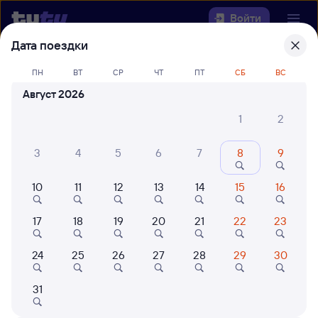
Войти
Дата поездки
Выберите день, чтобы найти
ж/д
ПН
ВТ
СР
ЧТ
ПТ
СБ
ВС
билеты Нерехта — Нижнеудинск
Август 2026
Откуда
1
2
Куда
3
4
5
6
7
8
9
10
11
12
13
14
15
16
Когда
17
18
19
20
21
22
23
Кто едет
24
25
26
27
28
29
30
Найти поезда
31