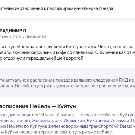
ительное отношения к пассажирам начальника поезда
ЛАДИМИР Л.
3 июня 2026 • Поезд 381Ы
ли в купейном вагоне с душем и биотуалетами. Чисто, сервис н
овили вкусный капсульный кофе со сливками. Ощущение как от но
о отдохнули перед дальнейшей дорогой.
е актуальное расписание поездов дальнего следования РЖД из Н
рован. На сайте туту.ру вы увидите актуальное расписание движ
асписание Небель — Куйтун
оездки равняется 24 часа 51 минута.
Поезда из Небели в Куйтун
динск
,
Тайшет
,
Железногорск-Илимский
,
Вихоревка
,
Алзамай
.
П
ь из Небели до Куйтуна железнодорожным транспортом? Вы может
— Куйтун через интернет на сайте туту.ру уже сейчас.