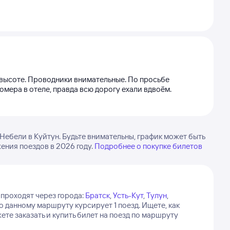
а высоте. Проводники внимательные. По просьбе
мера в отеле, правда всю дорогу ехали вдвоём.
ебели в Куйтун. Будьте внимательны, график может быть
ения поездов в 2026 году.
Подробнее о покупке билетов
 проходят через города:
Братск
,
Усть-Кут
,
Тулун
,
о данному маршруту курсирует 1 поезд.
Ищете, как
е заказать и купить билет на поезд по маршруту