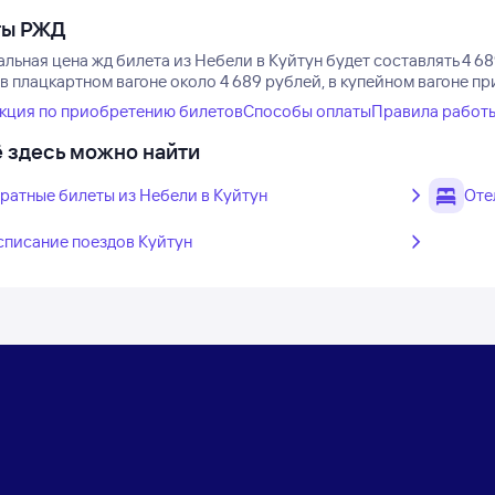
ты РЖД
льная цена жд билета из Небели в Куйтун будет составлять 4 68
в плацкартном вагоне около 4 689 рублей, в купейном вагоне пр
кция по приобретению билетов
Способы оплаты
Правила работ
 здесь можно найти
ратные билеты из Небели в Куйтун
Оте
списание поездов Куйтун