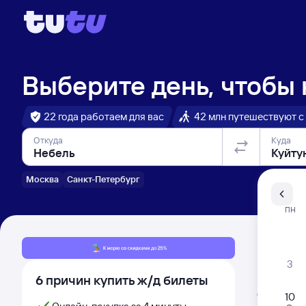
Выберите день, чтобы
22 года работаем для вас
42 млн путешествуют с
Откуда
Куда
Москва
Санкт-Петербург
Санкт-Пе
ПН
Распи
3
6 причин купить ж/д билеты
Расписа
Открыта про
10