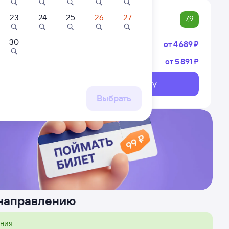
23
24
25
26
27
7,9
30
Плацкарт
от
4 ⁠689 ⁠₽
Купе
от
5 ⁠891 ⁠₽
Куйтун
к Пасс.
Выберите дату
ршрут
Выбрать
 направлению
ения