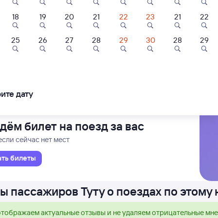
18
19
20
21
22
23
21
22
Ы
Проходящий
1 д 51 м в пути
58
23:49
25
26
27
28
29
30
28
29
еробайкальска
в Иркутс
ледования
ближайшие: 8, 10, 12 августа
Ма
ите дату
дём билет на поезд за вас
если сейчас нет мест
ать билеты
ы пассажиров Туту о поездах по этому
тображаем актуальные отзывы и не удаляем отрицательные мн