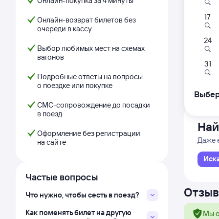
Онлайн-покупка за 4 минуты
17
381
Онлайн-возврат билетов без
очереди в кассу
22:
24
Выбор любимых мест на схемах
вагонов
Небель
31
из Сев
Подробные ответы на вопросы
Дни с
о поездке или покупке
Выбер
СМС-сопровождение до посадки
в поезд
Най
Оформление без регистрации
Даже 
на сайте
Иск
Частые вопросы
Отзыв
Что нужно, чтобы сесть в поезд?
Как поменять билет на другую
Мы о