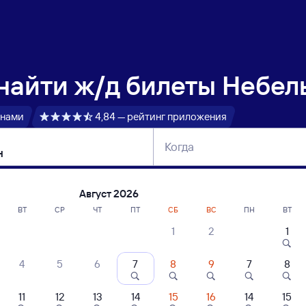
 найти
ж/д билеты Небел
 нами
4,84 — рейтинг приложения
Когда
тербург
Москва
Сегодня
Завтра
Август 2026
ВТ
СР
ЧТ
ПТ
СБ
ВС
ПН
ВТ
1
2
1
сание поездов Небель — Куйтун
4
5
6
7
8
9
7
8
ние поездов Куйтун — Небель
дажа билетов на 4 ноября. Отправление и прибытие по местному времени
11
12
13
14
15
16
14
15