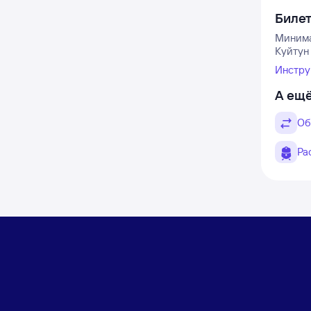
Биле
Минима
Куйтун 
Инстру
А ещё
Об
Ра