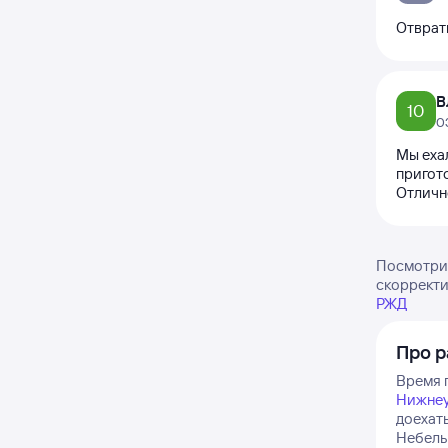
Отврат
В
10
0
Мы еха
пригот
Отличн
Посмотрит
скорректи
РЖД
Про р
Время п
Нижнеу
доехат
Небель 