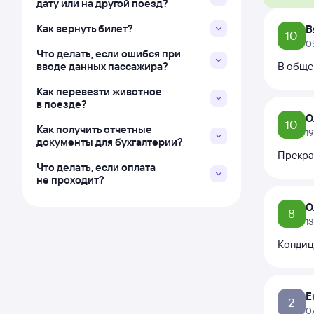
дату или на другой поезд?
Как вернуть билет?
В
10
0
Что делать, если ошибся при
вводе данных пассажира?
В обще
Как перевезти животное
в поезде?
О
10
Как получить отчетные
1
документы для бухгалтерии?
Прекра
Что делать, если оплата
не проходит?
О
8
1
Кондиц
Е
2
0