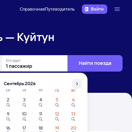
Справочная
Путеводитель
Войти
ь — Куйтун
Кто едет
Найти поезда
Сентябрь 2026
СР
ЧТ
ПТ
СБ
ВС
2
3
4
5
6
9
10
11
12
13
. Цены за 1 пассажира
16
17
18
19
20