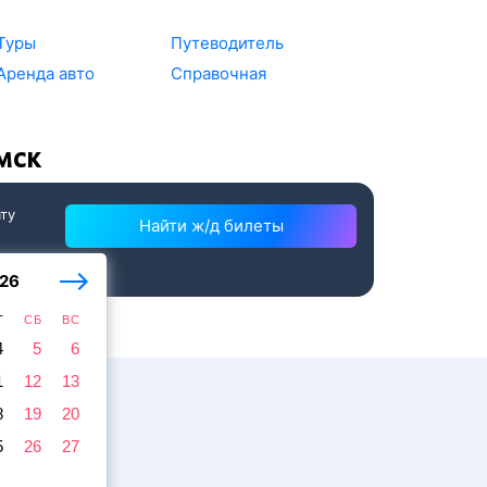
Туры
Путеводитель
Аренда авто
Справочная
мск
ату
Найти ж/д билеты
26
Т
СБ
ВС
4
5
6
1
12
13
8
19
20
5
26
27
жира