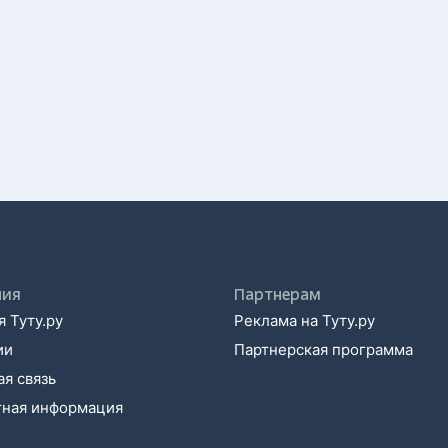
ния
Партнерам
 Туту.ру
Реклама на Туту.ру
ии
Партнерская программа
я связь
тная информация