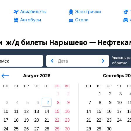
Авиабилеты
Электрички
Автобусы
Отели
и
ж/д билеты Нарышево — Нефтека
Указать д
обратно
тербург
сегодня
завтра
Август 2026
Сентябрь 20
послезавтра
ПН
ВТ
СР
ЧТ
ПТ
СБ
ВС
ПН
ВТ
СР
ЧТ
П
1
2
1
2
3
3
4
5
6
7
8
9
7
8
9
10
1
Нефтекамск
10
11
12
13
14
15
16
14
15
16
17
1
шево — Нефтекамск
17
18
19
20
21
22
23
21
22
23
24
2
равление и прибытие по местному времени. Цены за 1 пасса
24
25
26
27
28
29
30
28
29
30