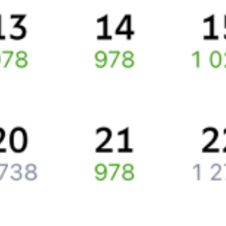
По выбранному маршруту курсирует 0 поездов.
Ищете как добраться из
Октябрьского
до
Белебея
или как
доехать на поезде?
Спешите заказать и купить железнодорожный билет
Октябрьский
–
Белебей
через интернет прямо сейчас.
Путешественникам
Справочная
Путеводитель по странам
Бонусная программа
Подарочные сертификаты
Компания
История Туту.ру
Вакансии
Обратная связь