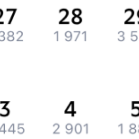
Контактная информация
Партнерам
Реклама на Туту.ру
Партнерская программа
Загрузите в
App Store
Загрузите в
Google Play
Загрузите в
AppGallery
Загрузите в
RuStore
Политика обработки персональных данных
Правовая