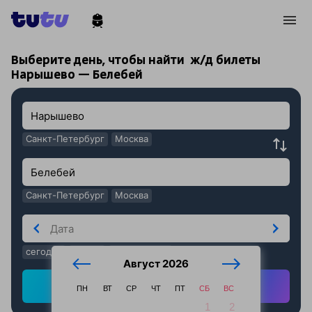
!
!
Выберите день, чтобы найти
ж/д билеты
Нарышево — Белебей
Санкт-Петербург
Москва
Санкт-Петербург
Москва
сегодня
завтра
послезавтра
Август 2026
Найти ж/д билеты
ПН
ВТ
СР
ЧТ
ПТ
СБ
ВС
1
2