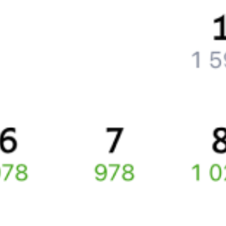
Что делать, если ошибся при вводе данных пассажира?
Как перевезти животное в поезде?
Как получить отчетные документы для бухгалтерии?
Что делать, если оплата не проходит?
Билеты РЖД
Вы можете заказать электронный жд билет и
железнодорожный билет на бланке РЖД.
Если вас интересует цена билета на поезд от
Октябрьского
до
Белебея
, то укажите дату поездки. При этом вы увидите
стоимость билетов во всех доступных вагонах (плацкарт, купе
и др.) и сможете купить жд билеты
Октябрьский
–
Белебей
онлайн.
Инструкция по приобретению билетов
Способы оплаты
Правила работы сервиса
Про расписание Нарышево — Белебей