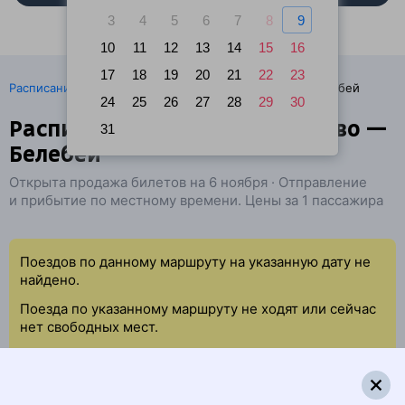
3
4
5
6
7
8
9
10
11
12
13
14
15
16
17
18
19
20
21
22
23
·
Расписание поездов
Ж/д билеты Октябрьский → Белебей
24
25
26
27
28
29
30
Расписание поездов Нарышево —
31
Белебей
Открыта продажа билетов на 6 ноября · Отправление
и прибытие по местному времени. Цены за 1 пассажира
Поездов по данному маршруту на указанную дату не
найдено.
Поезда по указанному маршруту не ходят или сейчас
нет свободных мест.
Попробуйте повторить данный поиск позже