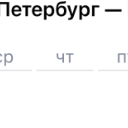
6 причин купить ж/д билеты именно здесь
Онлайн-покупка за 4 минуты
Онлайн-возврат билетов без очереди в кассу
Выбор любимых мест на схемах вагонов
Подробные ответы на вопросы о поездке или покупке
СМС-сопровождение до посадки в поезд
Оформление без регистрации на сайте
Частые вопросы
Что нужно, чтобы сесть в поезд?
Как поменять билет на другую дату или на другой поезд?
Как вернуть билет?