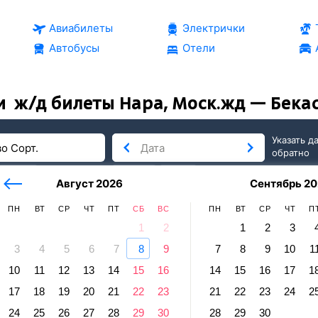
Авиабилеты
Электрички
Автобусы
Отели
и
ж/д билеты Нара, Моск.жд — Бекас
Указать д
обратно
тербург
сегодня
завтра
Август 2026
Сентябрь 20
послезавтра
ПН
ВТ
СР
ЧТ
ПТ
СБ
ВС
ПН
ВТ
СР
ЧТ
П
1
2
1
2
3
3
4
5
6
7
8
9
7
8
9
10
1
 Бекасово Сорт.
10
11
12
13
14
15
16
14
15
16
17
1
Моск.жд — Бекасово Сорт.
17
18
19
20
21
22
23
21
22
23
24
2
равление и прибытие по местному времени. Цены за 1 пасса
24
25
26
27
28
29
30
28
29
30