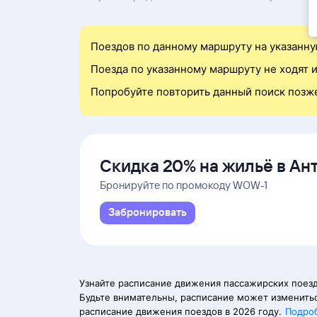
Поездов по данному маршруту на указанну
Поезда по указанному маршруту не ходят и
Попробуйте повторить данный поиск позж
Скидка 20% на жильё в Ан
и Даламане
Бронируйте по промокоду WOW-1
Забронировать
Узнайте расписание движения пассажирских поезд
Будьте внимательны, расписание может изменитьс
расписание движения поездов в 2026 году.
Подро