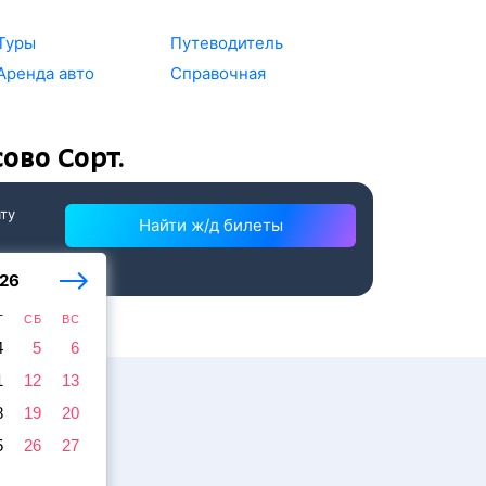
Туры
Путеводитель
Аренда авто
Справочная
ово Сорт.
ату
Найти ж/д билеты
26
Т
СБ
ВС
4
5
6
1
12
13
8
19
20
5
26
27
жира