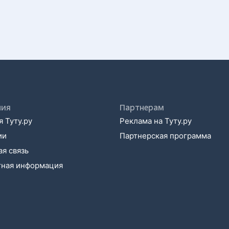
ния
Партнерам
 Туту.ру
Реклама на Туту.ру
ии
Партнерская программа
я связь
тная информация