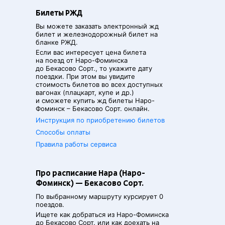
Билеты РЖД
Вы можете заказать электронный жд
билет и железнодорожный билет на
бланке РЖД.
Если вас интересует цена билета
на поезд от
Наро-Фоминска
до
Бекасово Сорт.
, то укажите дату
поездки. При этом вы увидите
стоимость билетов во всех доступных
вагонах (плацкарт, купе и др.)
и сможете купить жд билеты
Наро-
Фоминск
–
Бекасово Сорт.
онлайн.
Инструкция по приобретению билетов
Способы оплаты
Правила работы сервиса
Про расписание Нара (Наро-
Фоминск) — Бекасово Сорт.
По выбранному маршруту курсирует 0
поездов.
Ищете как добраться из
Наро-Фоминска
до
Бекасово Сорт.
или как доехать на