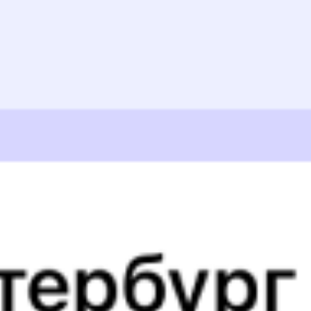
Выбрать дату
058В + 033М
3 590 ₽
поездки
от
058В
Приосколье
026*Я
Воронеж
20:12
06:30
1 пересадка
Набережное
Липецк
7 ч 31 м
10 ч 18 м в пути
Выбрать дату
058В + 025Я
4 266 ₽
поездки
от
058В
Приосколье
302Б
20:12
06:20
1 пересадка
Набережное
Липецк
7 ч 14 м
10 ч 8 м в пути
Выбрать дату
058В + 302Б