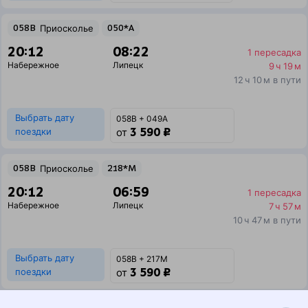
058В
Приосколье
050*А
20:12
08:22
1 пересадка
Набережное
Липецк
9 ч 19 м
12 ч 10 м в пути
Выбрать дату
058В + 049А
3 590 ₽
поездки
от
058В
Приосколье
218*М
20:12
06:59
1 пересадка
Набережное
Липецк
7 ч 57 м
10 ч 47 м в пути
Выбрать дату
058В + 217М
3 590 ₽
поездки
от