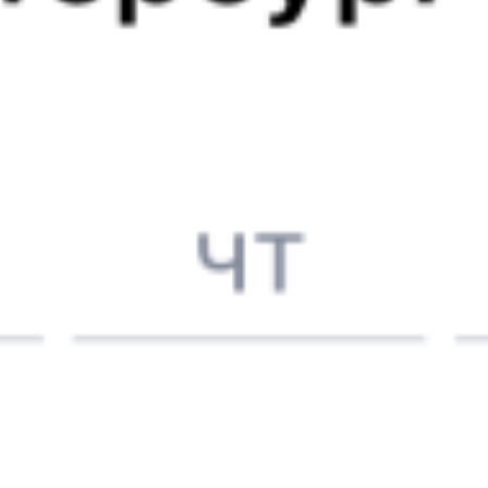
3 223 ₽
поездки
от
058В
Приосколье
490Б
20:12
06:20
1 пересадка
Набережное
Липецк
7 ч 14 м
10 ч 8 м в пути
Выбрать дату
058В + 490Б
3 237 ₽
поездки
от
058В
Приосколье
164*М
20:12
03:11
1 пересадка
Набережное
Липецк
4 ч 6 м
6 ч 59 м в пути
Выбрать дату
058В + 163М
3 435 ₽
поездки
от