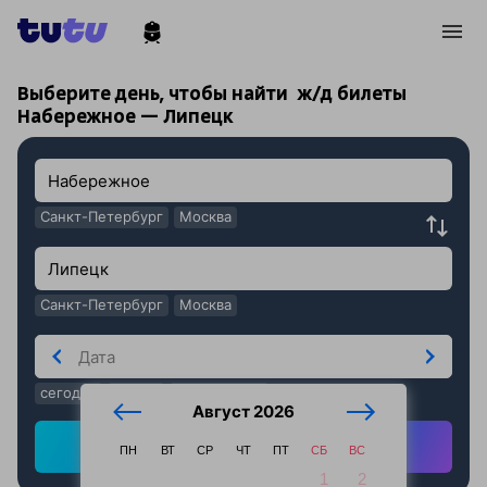
!
!
Выберите день, чтобы найти
ж/д билеты
Набережное — Липецк
Санкт-Петербург
Москва
Санкт-Петербург
Москва
сегодня
завтра
послезавтра
Август 2026
Найти ж/д билеты
ПН
ВТ
СР
ЧТ
ПТ
СБ
ВС
1
2