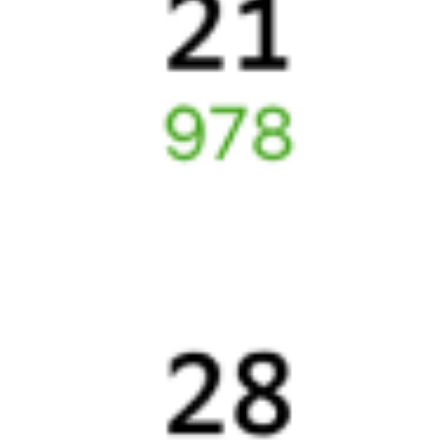
Билеты РЖД
Вы можете заказать электронный жд билет и
железнодорожный билет на бланке РЖД.
Если вас интересует цена билета на поезд от
Набережного
до
Липецка
, то укажите дату поездки. При этом вы увидите
стоимость билетов во всех доступных вагонах (плацкарт, купе
и др.) и сможете купить жд билеты
Набережное
–
Липецк
онлайн.
Инструкция по приобретению билетов
Способы оплаты
Правила работы сервиса
Путешественникам
Справочная
Путеводитель по странам
Бонусная программа
Подарочные сертификаты