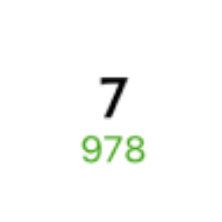
расписание движения поездов в 2026 году.
Подробнее
о покупке билетов РЖД
А ещё здесь можно найти
Обратные билеты из Набережного в Липецк
Авиабилеты
Набережное
→
Липецк
Отели Липецка
Расписание поездов до
Липецка
Отели в Липецке
Поддержка 24/7 на Туту
6 причин купить ж/д билеты именно здесь
Онлайн-покупка за 4 минуты
Онлайн-возврат билетов без очереди в кассу
Выбор любимых мест на схемах вагонов