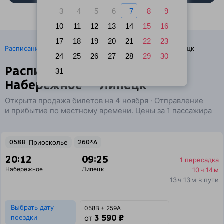
3
4
5
6
7
8
9
10
11
12
13
14
15
16
17
18
19
20
21
22
23
·
Расписание поездов
Ж/д билеты Набережное → Липецк
24
25
26
27
28
29
30
Расписание поездов
31
Набережное — Липецк
Открыта продажа билетов на 4 ноября · Отправление
и прибытие по местному времени. Цены за 1 пассажира
058В
Приосколье
260*А
20:12
09:25
1 пересадка
Набережное
Липецк
10 ч 14 м
13 ч 13 м в пути
Выбрать дату
058В + 259А
3 590 ₽
поездки
от