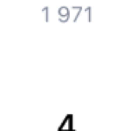
Компания
История Туту.ру
Вакансии
Обратная связь
Контактная информация
Партнерам
Реклама на Туту.ру
Партнерская программа
Загрузите в
App Store
Загрузите в
Google Play