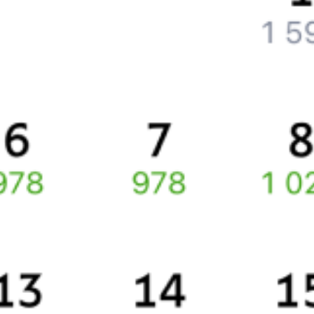
Как вернуть билет?
Что делать, если ошибся при вводе данных пассажира?
Как перевезти животное в поезде?
Как получить отчетные документы для бухгалтерии?
Что делать, если оплата не проходит?
Билеты РЖД
Вы можете заказать электронный жд билет и
железнодорожный билет на бланке РЖД.
Если вас интересует цена билета на поезд от
Мурома
до
Золотинки
, то укажите дату поездки. При этом вы увидите
стоимость билетов во всех доступных вагонах (плацкарт, купе
и др.) и сможете купить жд билеты
Муром
–
Золотинка
онлайн.
Инструкция по приобретению билетов
Способы оплаты
Правила работы сервиса