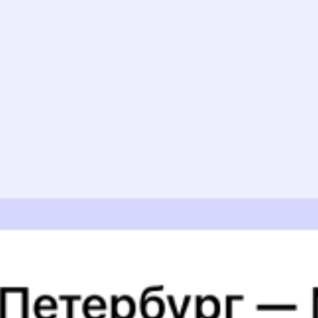
Найдём билет на поезд за вас
Даже если сейчас нет мест
Искать билеты
Узнайте расписание движения пассажирских поездов РЖД
из Мурома в Золотинку. Будьте внимательны, расписание может
измениться. На этой странице вы видите актуальное расписание
движения поездов в 2026 году.
Подробнее о покупке билетов
РЖД
А ещё здесь можно найти
Обратные билеты из Мурома в Золотинку
Авиабилеты
Муром
→
Золотинка
Отели
Купить билеты на поезд в
Золотинку