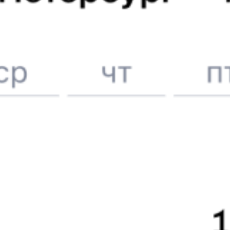
Вокзал Муром
6 причин купить ж/д билеты именно здесь
Онлайн-покупка за 4 минуты
Онлайн-возврат билетов без очереди в кассу
Выбор любимых мест на схемах вагонов
Подробные ответы на вопросы о поездке или покупке
СМС-сопровождение до посадки в поезд
Оформление без регистрации на сайте
Частые вопросы
Что нужно, чтобы сесть в поезд?
Как поменять билет на другую дату или на другой поезд?