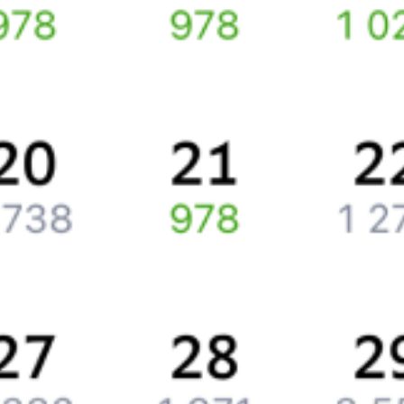
Путешественникам
Справочная
Путеводитель по странам
Бонусная программа
Подарочные сертификаты
Компания
История Туту.ру
Вакансии
Обратная связь
Контактная информация
Партнерам
Реклама на Туту.ру
Партнерская программа