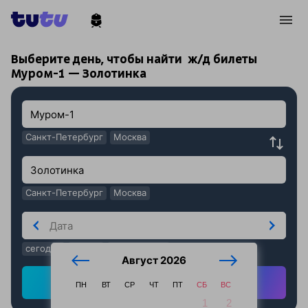
!
!
Выберите день, чтобы найти
ж/д билеты
Муром-1 — Золотинка
Санкт-Петербург
Москва
Санкт-Петербург
Москва
сегодня
завтра
послезавтра
Август 2026
Найти ж/д билеты
ПН
ВТ
СР
ЧТ
ПТ
СБ
ВС
1
2