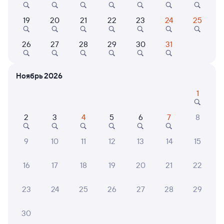
Онлайн-возврат билетов без очереди в кассу
19
20
21
22
23
24
25
Выбор любимых мест на схемах вагонов
26
27
28
29
30
31
Подробные ответы на вопросы о поездке или
покупке
Ноябрь 2026
СМС-сопровождение до посадки в поезд
1
Оформление без регистрации на сайте
2
3
4
5
6
7
8
Частые вопросы
9
10
11
12
13
14
15
Что нужно, чтобы сесть в поезд?
16
17
18
19
20
21
22
Как поменять билет на другую дату или
на другой поезд?
23
24
25
26
27
28
29
Как вернуть билет?
30
Что делать, если ошибся при вводе данных