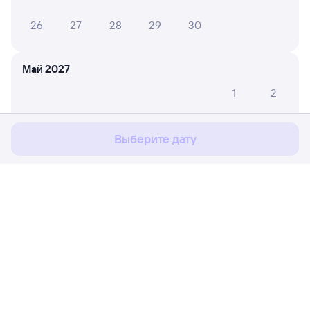
26
27
28
29
30
Май 2027
Мы используем cookies для более удобной работы
1
2
с сайтом.
Подробнее
3
4
5
6
7
8
9
Соглашаюсь
Выберите дату
10
11
12
13
14
15
16
17
18
19
20
21
22
23
24
25
26
27
28
29
30
Расписание поездов
Ж/д билеты Муром-1 → Озеро-Карачи
31
Путешественникам
Июнь 2027