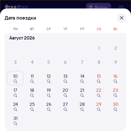
Войти
Дата поездки
Выберите день, чтобы найти
ж/д
ПН
ВТ
СР
ЧТ
ПТ
СБ
ВС
билеты Муром-1 — Озеро-
Август 2026
Карачинское
1
2
Откуда
3
4
5
6
7
8
9
Куда
10
11
12
13
14
15
16
Когда
17
18
19
20
21
22
23
Кто едет
24
25
26
27
28
29
30
Найти поезда
31