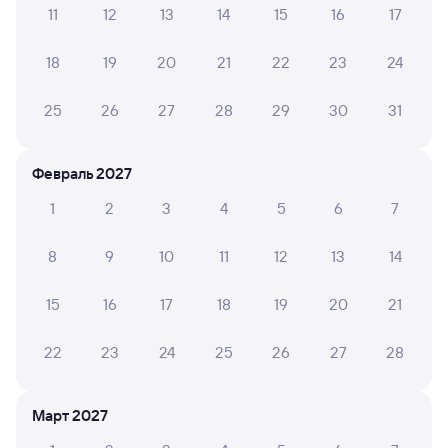
Инструкция по приобретению билетов
11
12
13
14
15
16
17
Способы оплаты
Правила работы сервиса
18
19
20
21
22
23
24
А ещё здесь можно найти
Обратные билеты из Мурома-1 в Озеро-
25
26
27
28
29
30
31
Карачинское
Отели
Февраль 2027
Билеты на поезд до Озера-Карачи
1
2
3
4
5
6
7
Вокзал Муром-1
8
9
10
11
12
13
14
15
16
17
18
19
20
21
22
23
24
25
26
27
28
Март 2027