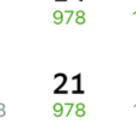
Как получить отчетные документы для бухгалтерии?
Что делать, если оплата не проходит?
Билеты РЖД
Вы можете заказать электронный жд билет и
железнодорожный билет на бланке РЖД.
Если вас интересует цена билета на поезд от
Мурома
до
Бийска
, то укажите дату поездки. При этом вы увидите
стоимость билетов во всех доступных вагонах (плацкарт, купе
и др.) и сможете купить жд билеты
Муром
–
Бийск
онлайн.
Инструкция по приобретению билетов
Способы оплаты
Правила работы сервиса
Путешественникам
Справочная