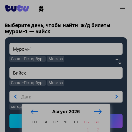
!
!
Выберите день, чтобы найти
ж/д билеты
Муром-1 — Бийск
Санкт-Петербург
Москва
Санкт-Петербург
Москва
сегодня
завтра
послезавтра
Август 2026
Найти ж/д билеты
ПН
ВТ
СР
ЧТ
ПТ
СБ
ВС
1
2