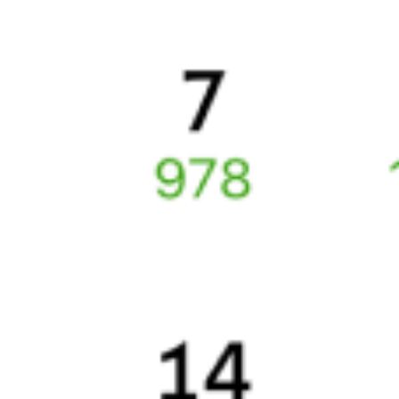
Онлайн-покупка за 4 минуты
Онлайн-возврат билетов без очереди в кассу
Выбор любимых мест на схемах вагонов
Подробные ответы на вопросы о поездке или покупке
СМС-сопровождение до посадки в поезд
Оформление без регистрации на сайте
Частые вопросы
Что нужно, чтобы сесть в поезд?
Как поменять билет на другую дату или на другой поезд?
Как вернуть билет?
Что делать, если ошибся при вводе данных пассажира?
Как перевезти животное в поезде?