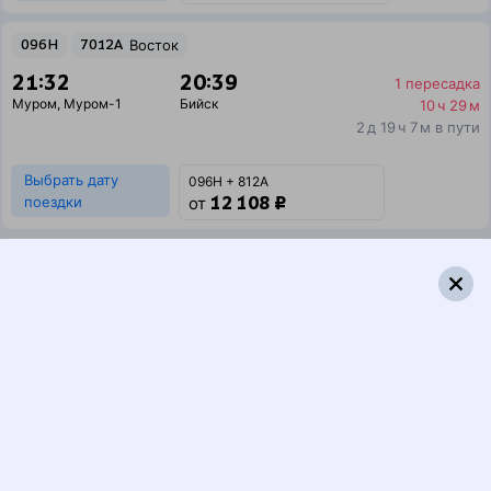
096Н
7012А
Восток
21:32
20:39
1 пересадка
Муром
,
Муром-1
Бийск
10 ч 29 м
2 д 19 ч 7 м в пути
Выбрать дату
096Н + 812А
12 108 ₽
поездки
от
096Н
396И
21:32
13:38
1 пересадка
Муром
,
Муром-1
Бийск
3 ч 3 м
2 д 12 ч 6 м в пути
Выбрать дату
096Н + 396И
13 321 ₽
поездки
от
Найдём билет на поезд за вас