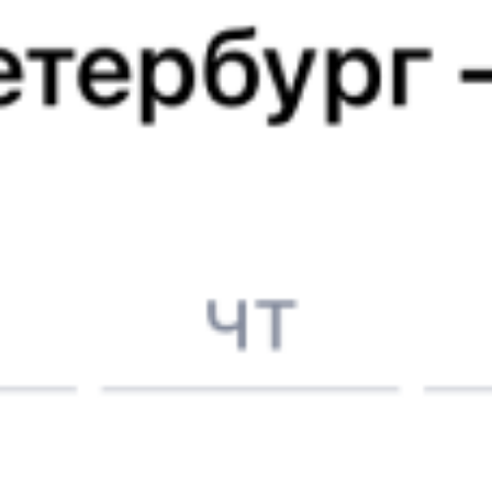
Выбрать дату
118Н + 305Н
11 175 ₽
поездки
от
082И
305Н
21:44
08:17
1 пересадка
Муром
,
Муром-1
Бийск
22 ч 2 м
3 д 6 ч 33 м в пути
Выбрать дату
082И + 305Н
12 365 ₽
поездки
от
Найдём билет на поезд за вас
Даже если сейчас нет мест
Искать билеты