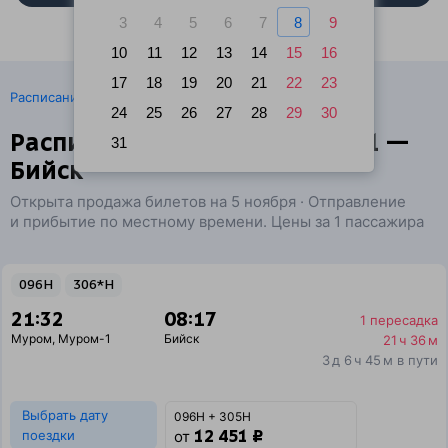
3
4
5
6
7
8
9
10
11
12
13
14
15
16
17
18
19
20
21
22
23
·
Расписание поездов
Ж/д билеты Муром → Бийск
24
25
26
27
28
29
30
Расписание поездов Муром-1 —
31
Бийск
Открыта продажа билетов на 5 ноября · Отправление
и прибытие по местному времени. Цены за 1 пассажира
096Н
306*Н
21:32
08:17
1 пересадка
Муром
,
Муром-1
Бийск
21 ч 36 м
3 д 6 ч 45 м в пути
Выбрать дату
096Н + 305Н
12 451 ₽
поездки
от