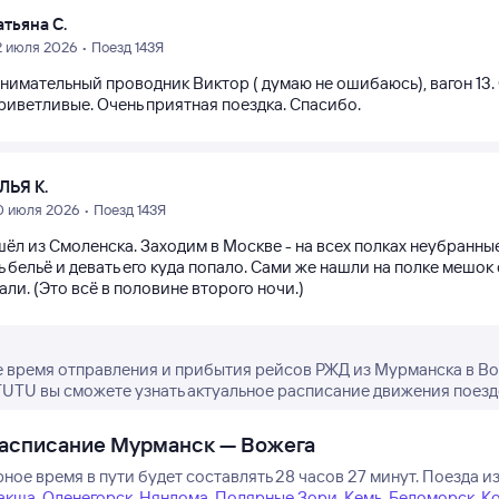
атьяна С.
2 июля 2026 • Поезд 143Я
нимательный проводник Виктор ( думаю не ошибаюсь), вагон 13. 
риветливые. Очень приятная поездка. Спасибо.
ЛЬЯ К.
0 июля 2026 • Поезд 143Я
ёл из Смоленска. Заходим в Москве - на всех полках неубранные
ь бельё и девать его куда попало. Сами же нашли на полке меш
ли. (Это всё в половине второго ночи.)
 время отправления и прибытия рейсов РЖД из Мурманска в Во
TUTU вы сможете узнать актуальное расписание движения поездо
расписание Мурманск — Вожега
ое время в пути будет составлять 28 часов 27 минут.
Поезда из
акша
,
Оленегорск
,
Няндома
,
Полярные Зори
,
Кемь
,
Беломорск
,
К