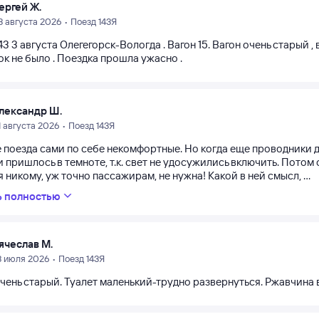
ергей Ж.
3 августа 2026 • Поезд 143Я
3 3 августа Олегегорск-Вологда . Вагон 15. Вагон очень старый , 
к не было . Поездка прошла ужасно .
лександр Ш.
1 августа 2026 • Поезд 143Я
 поезда сами по себе некомфортные. Но когда еще проводники д
 пришлось в темноте, т.к. свет не удосужились включить. Пото
 никому, уж точно пассажирам, не нужна! Какой в ней смысл, ...
ь полностью
ячеслав М.
3 июля 2026 • Поезд 143Я
чень старый. Туалет маленький-трудно развернуться. Ржавчина 