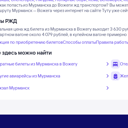
, как попасть из Мурманска до Вожеги жд транспортом? Вы мож
шруту Мурманск — Вожега через интернет на сайте Туту уже сей
ты РЖД
льная цена жд билета из Мурманска в Вожегу выходит 3 630 ру
артном вагоне около 4 079 рублей, в купейном вагоне примерно
кция по приобретению билетов
Способы оплаты
Правила работ
 здесь можно найти
ратные билеты из Мурманска в Вожегу
Оте
угие авиарейсы из Мурманска
Жел
кзал Мурманск