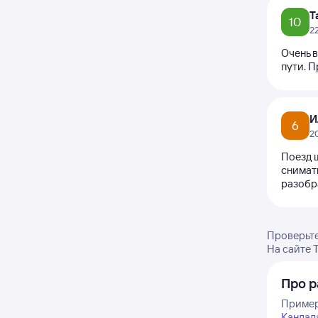
Т
10
2
Очень в
пути. П
И
6
2
Поезд ш
снимат
разобра
Проверьте
На сайте 
Про 
Примерн
Кандал