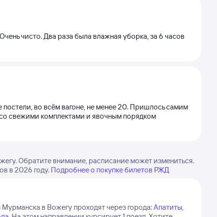
Очень чисто. Два раза была влажная уборка, за 6 часов
 постели, во всём вагоне, не менее 20. Пришлось самим
ок со свежими комплектами и явочным порядком
жегу. Обратите внимание, расписание может измениться.
в в 2026 году.
Подробнее о покупке билетов РЖД
 Мурманска в Вожегу проходят через города:
Апатиты
,
ола
.
На этом направлении курсирует 1 поезд.
Хотите