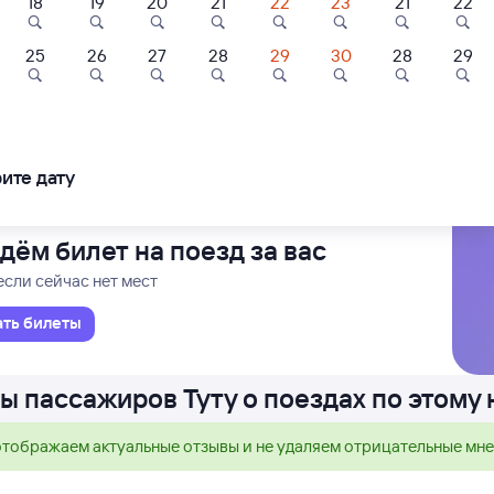
18
19
20
21
22
23
21
22
Проходящий
1 д 4 ч 27 м в пути
15
13:42
25
26
27
28
29
30
28
29
нск
в Смоленск Центр
ледования
ближайшие: 8, 10, 12 августа
Ма
ите дату
дём билет на поезд за вас
если сейчас нет мест
ать билеты
ы пассажиров Туту о поездах по этому
тображаем актуальные отзывы и не удаляем отрицательные мн