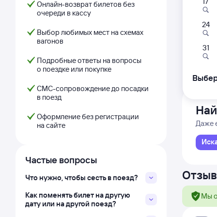
17
143Я
Онлайн-возврат билетов без
очереди в кассу
09:
24
Выбор любимых мест на схемах
вагонов
Мурма
31
Подробные ответы на вопросы
Дни с
о поездке или покупке
Выбер
СМС-сопровождение до посадки
в поезд
Най
Оформление без регистрации
Даже 
на сайте
Иск
Частые вопросы
Отзыв
Что нужно, чтобы сесть в поезд?
Как поменять билет на другую
Мы о
дату или на другой поезд?