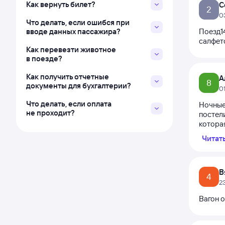
Как вернуть билет?
С
2
0
Что делать, если ошибся при
вводе данных пассажира?
Поезд14
салфето
Как перевезти животное
в поезде?
Как получить отчетные
А
8
документы для бухгалтерии?
0
Что делать, если оплата
Ночные
не проходит?
постели
которая
Читат
В
4
2
Вагон о