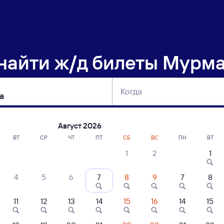
 найти
ж/д билеты Мурма
Когда
тербург
Москва
Сегодня
Завтра
Август 2026
ВТ
СР
ЧТ
ПТ
СБ
ВС
ПН
ВТ
1
2
1
сание поездов Мурманск — Вожега
4
5
6
7
8
9
7
8
ние поездов Вожега — Мурманск
дажа билетов на 4 ноября. Отправление и прибытие по местному времени
11
12
13
14
15
16
14
15