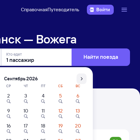
Справочная
Путеводитель
Войти
нск — Вожега
Кто едет
Найти поезда
Сентябрь 2026
СР
ЧТ
ПТ
СБ
ВС
2
3
4
5
6
9
10
11
12
13
. Цены за 1 пассажира
16
17
18
19
20