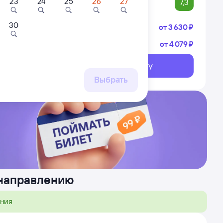
23
24
25
26
27
7,3
30
Купе
от
3 ⁠630 ⁠₽
Плацкарт
от
4 ⁠079 ⁠₽
Вожега
альный
Выберите дату
ршрут
Выбрать
 направлению
ения