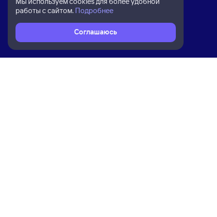
Мы используем cookies для более удобной
работы с сайтом.
Подробнее
Соглашаюсь
Расписание поездов
Ж/д билеты Мурманск → Вожега
Ком
Приложение Туту
О на
Вака
Конт
Прав