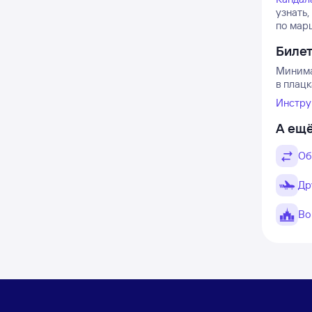
узнать
по мар
Биле
Минима
в плацк
Инстру
А ещё
Об
Др
Во