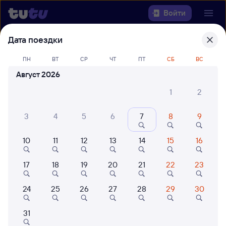
Войти
Дата поездки
Выберите день, чтобы найти
ж/д
билеты Мурманск — Адлер
ПН
ВТ
СР
ЧТ
ПТ
СБ
ВС
Август 2026
22 года работаем для вас
42 млн путешествуют с на
1
2
Откуда
3
4
5
6
7
8
9
Куда
10
11
12
13
14
15
16
Когда
17
18
19
20
21
22
23
Кто едет
24
25
26
27
28
29
30
Найти поезда
31