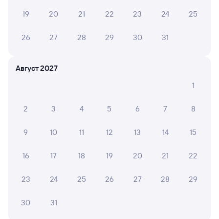
Способы оплаты
Правила работы сервиса
19
20
21
22
23
24
25
А ещё здесь можно найти
26
27
28
29
30
31
Обратные билеты из Мурманска в Адлер
Отели Адлера
Август 2027
Другие авиарейсы из Мурманска
1
Расписание поездов в Адлер
2
3
4
5
6
7
8
Вокзал Мурманск
9
10
11
12
13
14
15
16
17
18
19
20
21
22
23
24
25
26
27
28
29
30
31