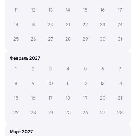
11
12
13
14
15
16
17
Наталья Н.
10
18 июля 2026 • Поезд 225А
18
19
20
21
22
23
24
Очень чисто было и в купе и туалете и замечательный
проводник Ольга Владимировна!) Очень открытый
25
26
27
28
29
30
31
добрый человек и замечательный сотрудник!)
Побольше таких!)
Февраль 2027
1
2
3
4
5
6
7
Анастасия М.
10
14 июля 2026 • Поезд 225А
8
9
10
11
12
13
14
Отличная поездка, очень приятные
проводники,чистота постоянная в вагоне! Очень
приятно
15
16
17
18
19
20
21
22
23
24
25
26
27
28
НИКИТА Н.
10
08 июля 2026 • Поезд 225А
Март 2027
Ехал в купе единственное что не понравилось это