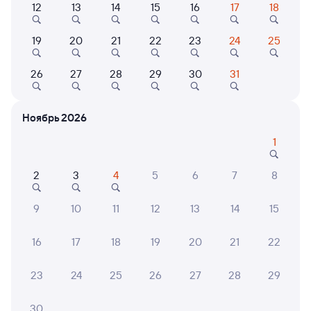
12
13
14
15
16
17
18
Найдём билет на поезд за вас
Даже если сейчас нет мест
19
20
21
22
23
24
25
Искать билеты
26
27
28
29
30
31
Отели в Адлере
Все
Ноябрь 2026
Путешественникам нравятся эти варианты
1
2
3
4
5
6
7
8
8,6
8,5
9
10
11
12
13
14
15
Отель
Отель
Отель
16
17
18
19
20
21
22
Солнечный День
Rich Hotel
Госте
"Крис
23
24
25
26
27
28
29
5 ⁠500 ⁠₽
5 ⁠205 ⁠₽
2 ⁠200
30