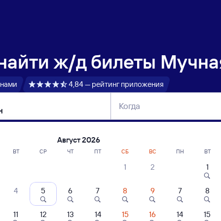
 найти
ж/д билеты Мучна
 нами
4,84 — рейтинг приложения
Когда
тербург
Москва
Сегодня
Завтра
Август 2026
ВТ
СР
ЧТ
ПТ
СБ
ВС
ПН
ВТ
1
2
1
сание поездов Мучная — Тейсин
4
5
6
7
8
9
7
8
11
12
13
14
15
16
14
15