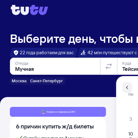
Выберите день, чтобы
22 года работаем для вас
42 млн путешествуют с
Откуда
Куда
Москва
Санкт-Петербург
Санкт-Пе
ПН
Распи
3
6 причин купить ж/д билеты
10