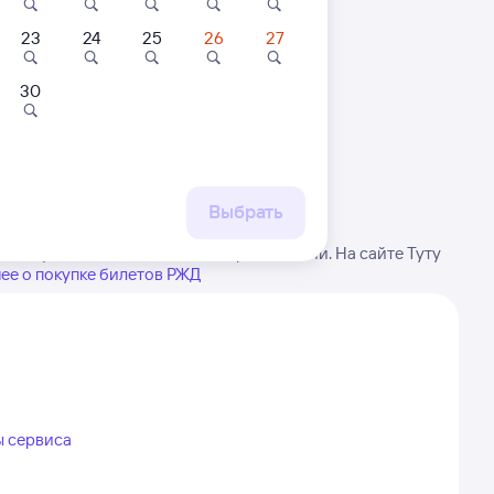
23
24
25
26
27
30
 маршруту
бытия, либо посмотрите
рт
Выбрать
в виду, возможны изменения в расписании. На сайте Туту
ее о покупке билетов РЖД
ы сервиса