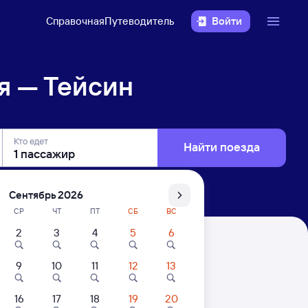
Справочная
Путеводитель
Войти
я — Тейсин
Кто едет
Найти поезда
Сентябрь 2026
СР
ЧТ
ПТ
СБ
ВС
2
3
4
5
6
9
10
11
12
13
16
17
18
19
20