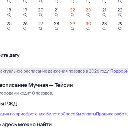
18
19
20
21
22
23
21
22
25
26
27
28
29
30
28
29
Нет рейсов по этому
Измените место отправления или при
другой транспо
ите дату
аршрут пассажирских поездов РЖД из Мучной в Тейсин. Имейте 
 актуальное расписание движения поездов в 2026 году.
Подробн
асписание Мучная — Тейсин
городами ходит 0 поездов.
ты РЖД
кция по приобретению билетов
Способы оплаты
Правила работ
 здесь можно найти