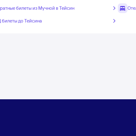
ратные билеты из Мучной в Тейсин
Оте
 билеты до Тейсина