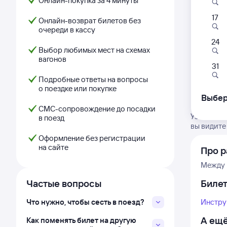
Онлайн-покупка за 4 минуты
17
Онлайн-возврат билетов без
очереди в кассу
24
Выбор любимых мест на схемах
вагонов
31
Подробные ответы на вопросы
о поездке или покупке
Выбер
СМС-сопровождение до посадки
Узнайте м
в поезд
вы видите
Оформление без регистрации
на сайте
Про р
Между 
Частые вопросы
Биле
Что нужно, чтобы сесть в поезд?
Инстру
А ещё
Как поменять билет на другую