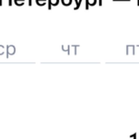
Онлайн-возврат билетов без очереди в кассу
Выбор любимых мест на схемах вагонов
Подробные ответы на вопросы о поездке или покупке
СМС-сопровождение до посадки в поезд
Оформление без регистрации на сайте
Частые вопросы
Что нужно, чтобы сесть в поезд?
Как поменять билет на другую дату или на другой поезд?
Как вернуть билет?
Что делать, если ошибся при вводе данных пассажира?
Как перевезти животное в поезде?
Как получить отчетные документы для бухгалтерии?