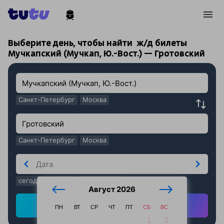
!
!
Выберите день, чтобы найти
ж/д билеты
Мучкапский (Мучкап, Ю.-Вост.) — Гротовский
Санкт-Петербург
Москва
Санкт-Петербург
Москва
сегодня
завтра
послезавтра
Август 2026
Найти ж/д билеты
ПН
ВТ
СР
ЧТ
ПТ
СБ
ВС
1
2