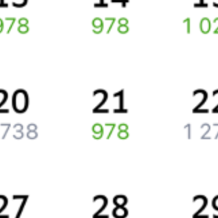
Путешественникам
Справочная
Путеводитель по странам
Бонусная программа
Подарочные сертификаты
Компания
История Туту.ру
Вакансии
Обратная связь
Контактная информация
Партнерам
Реклама на Туту.ру