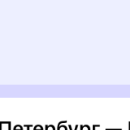
Найдём билет на поезд за вас
Даже если сейчас нет мест
Искать билеты
Узнайте расписание движения пассажирских поездов РЖД
из Мучкапского в Гротовский. Будьте внимательны, расписание
может измениться. На этой странице вы видите актуальное
расписание движения поездов в 2026 году.
Подробнее
о покупке билетов РЖД
А ещё здесь можно найти
Обратные билеты из Мучкапского в Гротовский
6 причин купить ж/д билеты именно здесь
Онлайн-покупка за 4 минуты