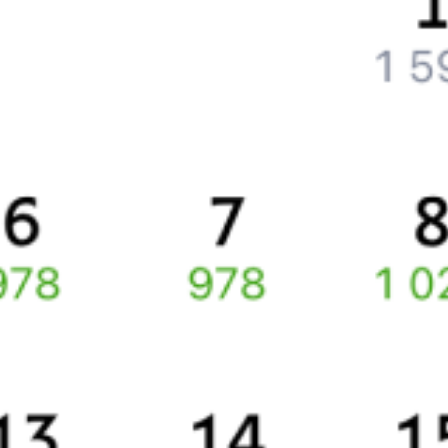
Что делать, если оплата не проходит?
Билеты РЖД
Вы можете заказать электронный жд билет и
железнодорожный билет на бланке РЖД.
Если вас интересует цена билета на поезд от
Мучкапского
до
Гротовского
, то укажите дату поездки. При этом вы увидите
стоимость билетов во всех доступных вагонах (плацкарт, купе
и др.) и сможете купить жд билеты
Мучкапский
–
Гротовский
онлайн.
Инструкция по приобретению билетов
Способы оплаты
Правила работы сервиса
Про расписание Мучкап — Гротовский
По этому направлению курсирует 0 поездов.
Ищете как добраться из
Мучкапского
до
Гротовского
или как
доехать на поезде?
Попробуйте заказать и купить железнодорожный билет
Мучкапский
–
Гротовский
через интернет уже сейчас.