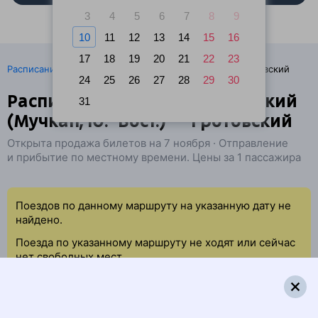
3
4
5
6
7
8
9
10
11
12
13
14
15
16
17
18
19
20
21
22
23
·
Расписание поездов
Ж/д билеты Мучкапский → Гротовский
24
25
26
27
28
29
30
Расписание поездов Мучкапский
31
(Мучкап, Ю.-Вост.) — Гротовский
Открыта продажа билетов на 7 ноября · Отправление
и прибытие по местному времени. Цены за 1 пассажира
Поездов по данному маршруту на указанную дату не
найдено.
Поезда по указанному маршруту не ходят или сейчас
нет свободных мест.
Попробуйте повторить данный поиск позже