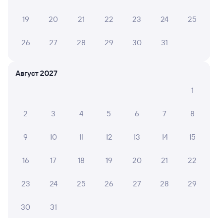
Онлайн-покупка за 4 минуты
19
20
21
22
23
24
25
Онлайн-возврат билетов без очереди в кассу
Выбор любимых мест на схемах вагонов
26
27
28
29
30
31
Подробные ответы на вопросы о поездке или
покупке
Август 2027
СМС-сопровождение до посадки в поезд
1
Оформление без регистрации на сайте
2
3
4
5
6
7
8
9
10
11
12
13
14
15
Частые вопросы
16
17
18
19
20
21
22
Что нужно, чтобы сесть в поезд?
Как поменять билет на другую дату или
23
24
25
26
27
28
29
на другой поезд?
Как вернуть билет?
30
31