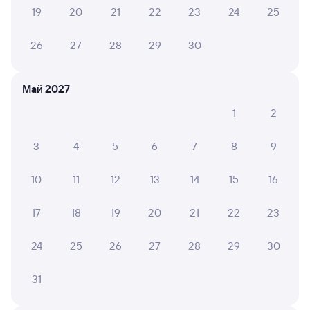
Рекомендую.
19
20
21
22
23
24
25
26
27
28
29
30
МАРИНА О.
4
30 июля 2026 • Поезд 734Х «Ласточка»
Май 2027
Места расположены в другом порядке, чем
нарисованы на схеме при покупке билета. Кресла
1
2
расположены более неудобно, чем в поезде 731
Москва-Смоленск. Туалеты расположены в 1 и 5
3
4
5
6
7
8
9
вагонах, что создавало проблему и много человек ж...
Читать полностью
10
11
12
13
14
15
16
17
18
19
20
21
22
23
ТАТЬЯНА К.
10
24 июля 2026 • Поезд 738М «Ласточка-премиум»
24
25
26
27
28
29
30
Отличная поездка, вежливый персонал, очень
понравилось, спасибо большое!!!
31