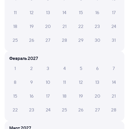
Можайск
Москва Белорусская
из Смоленска Центрального
Москва
11
12
13
14
15
16
17
Дни следования
ближайшие: 10, 11, 12 августа
Маршрут
18
19
20
21
22
23
24
Сидячий
от
675 ⁠₽
25
26
27
28
29
30
31
Выберите дату
Февраль 2027
1
2
3
4
5
6
7
Найдём билет на поезд за вас
Даже если сейчас нет мест
8
9
10
11
12
13
14
Искать билеты
15
16
17
18
19
20
21
Отели в Москве
Все
22
23
24
25
26
27
28
Путешественникам нравятся эти варианты
Март 2027