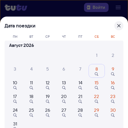
Войти
Дата поездки
Выберите день, чтобы найти
ж/д
билеты Можайск — Москва
ПН
ВТ
СР
ЧТ
ПТ
СБ
ВС
Белорусская
Август 2026
Откуда
1
2
Куда
3
4
5
6
7
8
9
10
11
12
13
14
15
16
Когда
17
18
19
20
21
22
23
Кто едет
24
25
26
27
28
29
30
Найти поезда
31