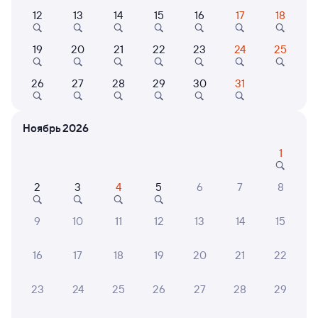
12
13
14
15
16
17
18
734Х
Ласточка
Проходящий
7,7
19
20
21
22
23
24
25
1 ч 29 м в пути
19:08
20:37
26
27
28
29
30
31
Можайск
Москва Белорусская
из Смоленска Центрального
Москва
Ноябрь 2026
Дни следования
ближайшие: 8, 9, 10 августа
Маршрут
1
Сидячий
2
3
4
5
6
7
8
от
880 ⁠₽
Выберите дату
9
10
11
12
13
14
15
16
17
18
19
20
21
22
736М
Ласточка
Проходящий
8,6
23
24
25
26
27
28
29
1 ч 18 м в пути
21:31
22:49