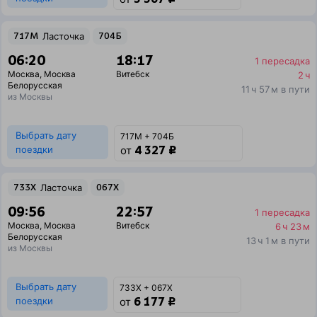
717М
Ласточка
704Б
06:20
18:17
1 пересадка
Москва
,
Москва
Витебск
2 ч
Белорусская
11 ч 57 м в пути
из Москвы
Выбрать дату
717М + 704Б
4 327 ₽
поездки
от
733Х
Ласточка
067Х
09:56
22:57
1 пересадка
Москва
,
Москва
Витебск
6 ч 23 м
Белорусская
13 ч 1 м в пути
из Москвы
Выбрать дату
733Х + 067Х
6 177 ₽
поездки
от