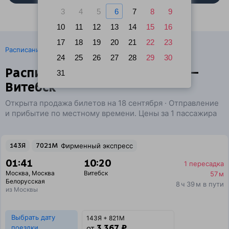
3
4
5
6
7
8
9
10
11
12
13
14
15
16
17
18
19
20
21
22
23
·
Расписание поездов
Ж/д билеты Москва → Витебск
24
25
26
27
28
29
30
Расписание поездов Москва —
31
Витебск
Открыта продажа билетов на 18 сентября · Отправление
и прибытие по местному времени. Цены за 1 пассажира
143Я
7021М
Фирменный экспресс
01:41
10:20
1 пересадка
Москва
,
Москва
Витебск
57 м
Белорусская
8 ч 39 м в пути
из Москвы
Выбрать дату
143Я + 821М
3 367 ₽
поездки
от