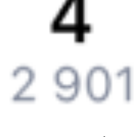
Партнерам
Реклама на Туту.ру
Партнерская программа
Загрузите в
App Store
Загрузите в
Google Play
Загрузите в
AppGallery
Загрузите в
RuStore
Политика обработки персональных данных
Правовая
информация