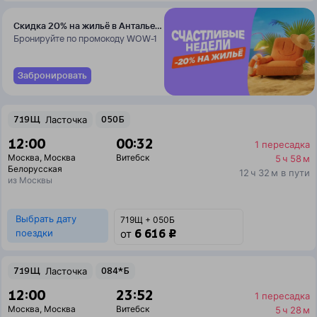
Скидка 20% на жильё в Анталье
и Даламане
Бронируйте по промокоду WOW-1
Забронировать
719Щ
Ласточка
050Б
12:00
00:32
1 пересадка
Москва
,
Москва
Витебск
5 ч 58 м
Белорусская
12 ч 32 м в пути
из Москвы
Выбрать дату
719Щ + 050Б
6 616 ₽
поездки
от
719Щ
Ласточка
084*Б
12:00
23:52
1 пересадка
Москва
,
Москва
Витебск
5 ч 28 м