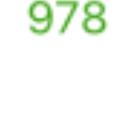
Выбрать дату
003Б + 606Б
5 162 ₽
поездки
от
007М
606Б
22:12
07:37
1 пересадка
Москва
,
Москва
Витебск
2 ч 19 м
Белорусская
9 ч 25 м в пути
из Москвы
Выбрать дату
007М + 606Б
4 227 ₽
поездки
от
001Б
Беларусь
712Б
22:22
10:22
1 пересадка
Москва
,
Москва
Витебск
4 ч 33 м
Белорусская
12 ч в пути
из Москвы