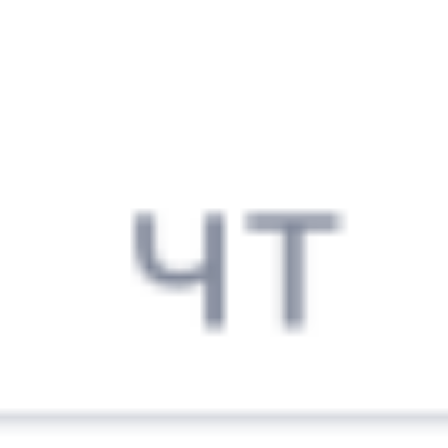
721М
Ласточка
714Б
16:00
23:24
1 пересадка
Москва
,
Москва
Витебск
1 ч 25 м
Белорусская
7 ч 24 м в пути
из Москвы
Выбрать дату
721М + 714Б
3 295 ₽
поездки
от
721М
Ласточка
067Х
16:00
22:57
1 пересадка
Москва
,
Москва
Витебск
44 м
Белорусская
6 ч 57 м в пути
из Москвы
Выбрать дату
721М + 067Х
4 315 ₽
поездки
от
055Б
Сож
606Б