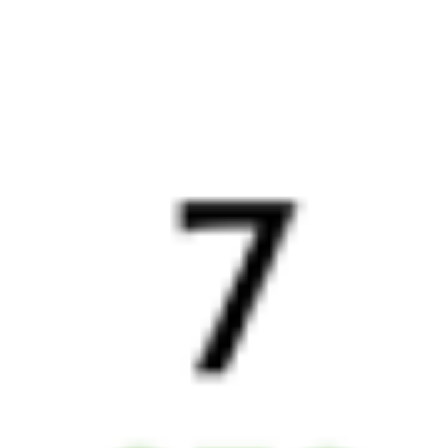
12 ч 8 м в пути
из Москвы
Выбрать дату
007М + 821М
2 753 ₽
поездки
от
003Б
Минск
7021М
Фирменный экспресс
22:12
10:20
1 пересадка
Москва
,
Москва
Витебск
5 ч 37 м
Белорусская
12 ч 8 м в пути
из Москвы
Выбрать дату
003Б + 821М
2 995 ₽
поездки
от
003Б
Минск
606Б
22:12
07:37
1 пересадка
Москва
,
Москва
Витебск
2 ч 19 м
Белорусская
9 ч 25 м в пути
из Москвы