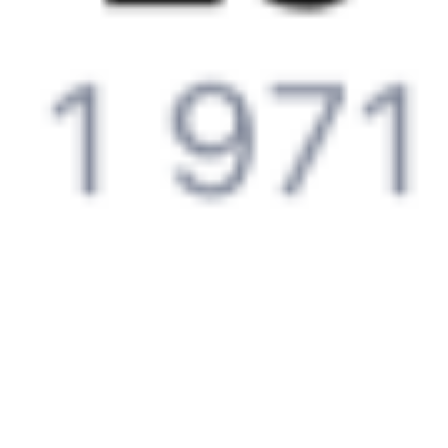
Что нужно, чтобы сесть в поезд?
Как поменять билет на другую дату или на другой поезд?
Как вернуть билет?
Что делать, если ошибся при вводе данных пассажира?
Как перевезти животное в поезде?
Как получить отчетные документы для бухгалтерии?
Что делать, если оплата не проходит?
Билеты РЖД
Вы можете заказать электронный жд билет и
железнодорожный билет на бланке РЖД.
Если вас интересует цена билета на поезд от
Москвы
до
Витебска
, то укажите дату поездки. При этом вы увидите
стоимость билетов во всех доступных вагонах (плацкарт, купе
и др.) и сможете купить жд билеты
Москва
–
Витебск
онлайн.
Инструкция по приобретению билетов
Способы оплаты