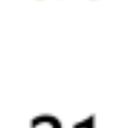
Выбрать дату
001Б + 606Б
5 650 ₽
поездки
от
027Б
712Б
23:30
10:22
1 пересадка
Москва
,
Москва
Витебск
3 ч 11 м
Белорусская
10 ч 52 м в пути
из Москвы
Выбрать дату
027Б + 712Б
5 477 ₽
поездки
от
027Б
7021М
Фирменный экспресс
23:30
10:20
1 пересадка
Москва
,
Москва
Витебск
3 ч 41 м
Белорусская
10 ч 50 м в пути
из Москвы
Выбрать дату
027Б + 821М