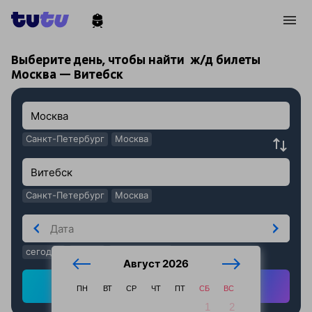
!
!
Выберите день, чтобы найти
ж/д билеты
Москва — Витебск
Санкт-Петербург
Москва
Санкт-Петербург
Москва
сегодня
завтра
послезавтра
Август 2026
Найти ж/д билеты
ПН
ВТ
СР
ЧТ
ПТ
СБ
ВС
1
2