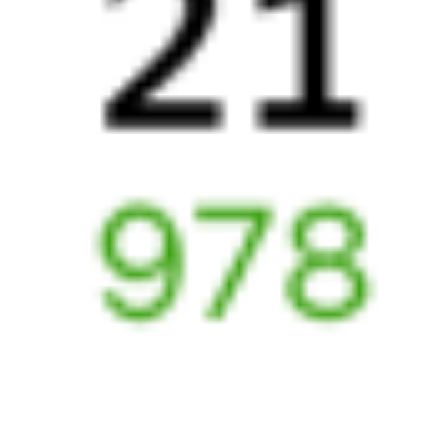
2 995 ₽
поездки
от
Найдём билет на поезд за вас
Даже если сейчас нет мест
Искать билеты
Узнайте расписание движения пассажирских поездов РЖД
из Москвы в Витебск. Будьте внимательны, расписание может
измениться. На этой странице вы видите актуальное расписание
движения поездов в 2026 году.
Подробнее о покупке билетов
РЖД
А ещё здесь можно найти
Обратные билеты из Москвы в Витебск
Авиабилеты Москва — Витебск