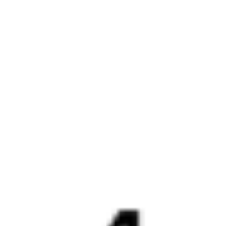
Правила работы сервиса
Какие документы нужны для поездок в СНГ
Путешественникам
Справочная
Путеводитель по странам
Бонусная программа
Подарочные сертификаты
Компания
История Туту.ру
Вакансии
Обратная связь
Контактная информация