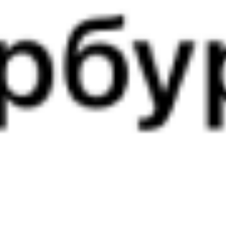
721М
Ласточка
084*Б
16:00
23:52
1 пересадка
Москва
,
Москва
Витебск
1 ч 51 м
Белорусская
7 ч 52 м в пути
из Москвы
Выбрать дату
721М + 083Б
4 527 ₽
поездки
от
721М
Ласточка
680Б
16:00
23:41
1 пересадка
Москва
,
Москва
Витебск
1 ч 37 м
Белорусская
7 ч 41 м в пути
из Москвы
Выбрать дату
721М + 680Б
2 980 ₽
поездки
от