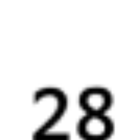
Другие авиарейсы из Москвы
Отели Витебска
Купить жд билеты
Витебск
Вокзалы Москвы
6 причин купить ж/д билеты именно здесь
Онлайн-покупка за 4 минуты
Онлайн-возврат билетов без очереди в кассу
Выбор любимых мест на схемах вагонов
Подробные ответы на вопросы о поездке или покупке
СМС-сопровождение до посадки в поезд
Оформление без регистрации на сайте
Частые вопросы