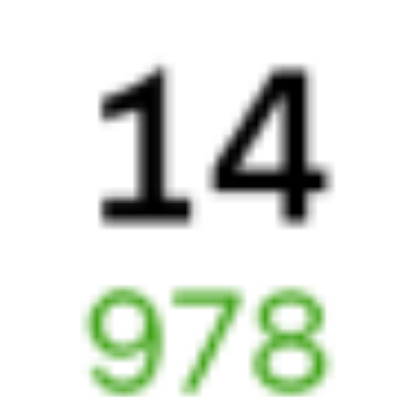
Выбрать дату
001Б + 712Б
5 965 ₽
поездки
от
001Б
Беларусь
7021М
Фирменный экспресс
22:22
10:20
1 пересадка
Москва
,
Москва
Витебск
5 ч 1 м
Белорусская
11 ч 58 м в пути
из Москвы
Выбрать дату
001Б + 821М
3 477 ₽
поездки
от
001Б
Беларусь
606Б
22:22
07:37
1 пересадка
Москва
,
Москва
Витебск
1 ч 37 м
Белорусская
9 ч 15 м в пути
из Москвы