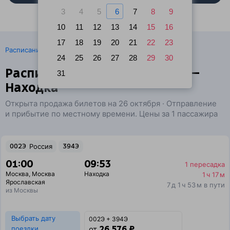
3
4
5
6
7
8
9
10
11
12
13
14
15
16
17
18
19
20
21
22
23
·
Расписание поездов
Ж/д билеты Москва → Находка
24
25
26
27
28
29
30
Расписание поездов Москва —
31
Находка
Открыта продажа билетов на 26 октября · Отправление
и прибытие по местному времени. Цены за 1 пассажира
002Э
Россия
394Э
01:00
09:53
1 пересадка
Москва
,
Москва
Находка
1 ч 17 м
Ярославская
7 д 1 ч 53 м в пути
из Москвы
Выбрать дату
002Э + 394Э
26 576 ₽
поездки
от