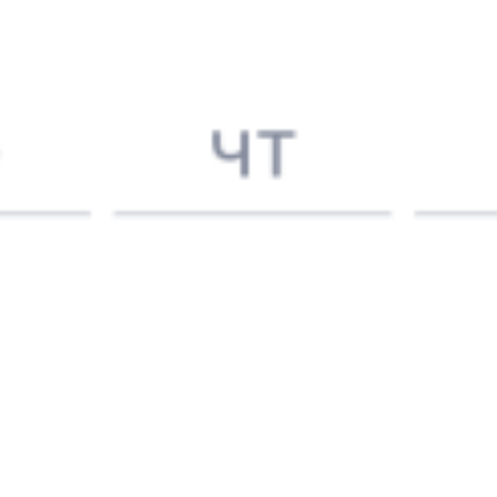
Искать билеты
Узнайте расписание движения пассажирских поездов РЖД
из Москвы в Находку. Будьте внимательны, расписание может
измениться. На этой странице вы видите актуальное расписание
движения поездов в 2026 году.
Подробнее о покупке билетов
РЖД
А ещё здесь можно найти
Обратные билеты из Москвы в Находку
Другие авиарейсы из Москвы
Авиабилеты
Москва
→
Находка
Отели Находки
Купить билеты на поезд
Находка
Вокзалы Москвы