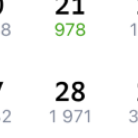
Путешественникам
Справочная
Путеводитель по странам
Бонусная программа
Подарочные сертификаты
Компания
История Туту.ру
Вакансии
Обратная связь
Контактная информация
Партнерам
Реклама на Туту.ру