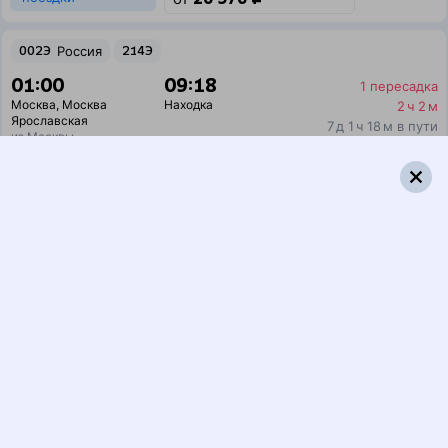
002Э
Россия
214Э
01:00
09:18
1 пересадка
Москва
,
Москва
Находка
2 ч 2 м
Ярославская
7 д 1 ч 18 м в пути
из Москвы
Выбрать дату
002Э + 214Э
27 682 ₽
поездки
от
010Н
394Э
22:30
09:53
1 пересадка
Москва
,
Москва
Находка
9 ч 42 м
Ярославская
6 д 4 ч 23 м в пути
из Москвы
Выбрать дату
010Н + 394Э
23 534 ₽
поездки
от