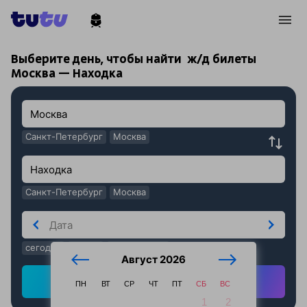
!
!
Выберите день, чтобы найти
ж/д билеты
Москва — Находка
Санкт-Петербург
Москва
Санкт-Петербург
Москва
сегодня
завтра
послезавтра
Август 2026
Найти ж/д билеты
ПН
ВТ
СР
ЧТ
ПТ
СБ
ВС
1
2