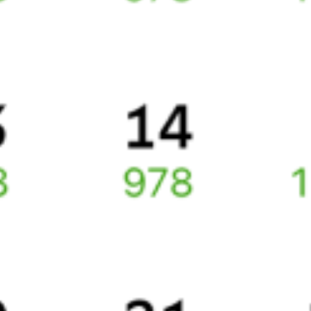
Как поменять билет на другую дату или на другой поезд?
Как вернуть билет?
Что делать, если ошибся при вводе данных пассажира?
Как перевезти животное в поезде?
Как получить отчетные документы для бухгалтерии?
Что делать, если оплата не проходит?
Билеты РЖД
Вы можете заказать электронный жд билет и
железнодорожный билет на бланке РЖД.
Если вас интересует цена билета на поезд от
Москвы
до
Находки
, то укажите дату поездки. При этом вы увидите
стоимость билетов во всех доступных вагонах (плацкарт, купе
и др.) и сможете купить жд билеты
Москва
–
Находка
онлайн.
Инструкция по приобретению билетов
Способы оплаты
Правила работы сервиса