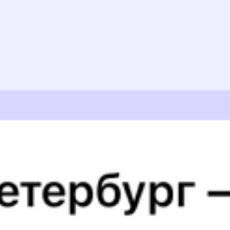
Найдём билет на поезд за вас
Даже если сейчас нет мест
Искать билеты
010Н
214Э
22:30
09:18
1 пересадка
Москва
,
Москва
Находка
1 д 14 ч 50 м
Ярославская
8 д 3 ч 48 м в пути
из Москвы
Выбрать дату
010Н + 214Э
24 812 ₽
поездки
от
Найдём билет на поезд за вас
Даже если сейчас нет мест