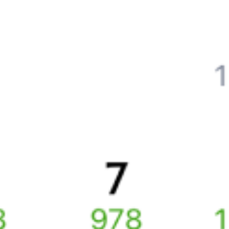
Отели в Находке
Поддержка 24/7 на Туту
6 причин купить ж/д билеты именно здесь
Онлайн-покупка за 4 минуты
Онлайн-возврат билетов без очереди в кассу
Выбор любимых мест на схемах вагонов
Подробные ответы на вопросы о поездке или покупке
СМС-сопровождение до посадки в поезд
Оформление без регистрации на сайте
Частые вопросы
Что нужно, чтобы сесть в поезд?