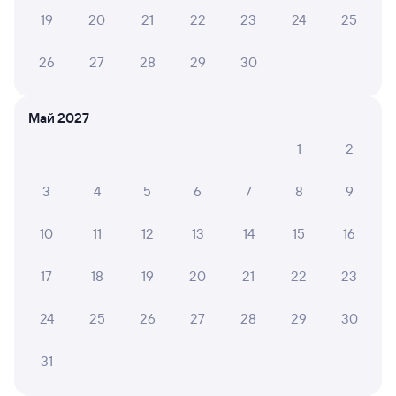
19
20
21
22
23
24
25
8,5
8,3
8,4
26
27
28
29
30
Отель
Отель
Отель Hilton Garden
Отель Кедр
Автор
Inn Красноярск
"Золо
Май 2027
10 ⁠376 ⁠₽
2 ⁠968 ⁠₽
4 ⁠870
1
2
3
4
5
6
7
8
9
Отзывы пассажиров Туту о поездах
по этому направлению
10
11
12
13
14
15
16
Мы отображаем актуальные отзывы и не удаляем
отрицательные мнения
17
18
19
20
21
22
23
24
25
26
27
28
29
30
ЕЛЕНА Р.
10
04 августа 2026 • Поезд 010Н
31
Очень хороший 3 вагон. Персонал вежливый. В
туалете чисто. Нам понравился.