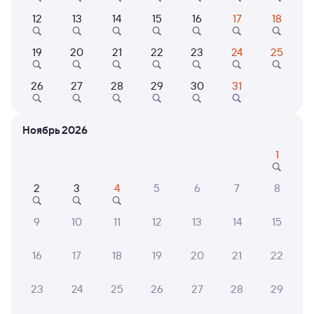
Выберите дату
12
13
14
15
16
17
18
Фирменный
19
20
21
22
23
24
25
070Я
Проходящий
8,9
26
27
28
29
30
31
2 д 17 ч 30 м в пути
13:20
10:50
Москва Ярославская
Красноярск Пасс
Ноябрь 2026
Москва
Красноярск
1
в Читу-2
Дни следования
ближайшие: 7, 8, 9 августа
Маршрут
2
3
4
5
6
7
8
Плацкарт
Купе
9
10
11
12
13
14
15
от
8 ⁠311 ⁠₽
от
8 ⁠847 ⁠₽
Выберите дату
16
17
18
19
20
21
22
23
24
25
26
27
28
29
082И
Проходящий
7,7