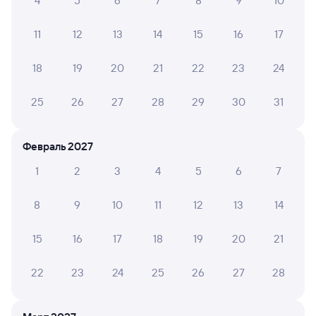
4
5
6
7
8
9
10
092И
Проходящий
8,8
2 д 10 ч 31 м в пути
16:50
07:21
11
12
13
14
15
16
17
Москва Ярославская
Красноярск Пасс
18
19
20
21
22
23
24
Москва
Красноярск
в Северобайкальск
25
26
27
28
29
30
31
Дни следования
ближайшие: 7, 9, 11 августа
Маршрут
Февраль 2027
Плацкарт
Купе
от
7 ⁠237 ⁠₽
от
8 ⁠161 ⁠₽
1
2
3
4
5
6
7
Выберите дату
8
9
10
11
12
13
14
010Н
Проходящий
6,3
15
16
17
18
19
20
21
2 д 10 ч 45 м в пути
22:30
13:15
22
23
24
25
26
27
28
Москва Ярославская
Красноярск Пасс
Москва
Красноярск