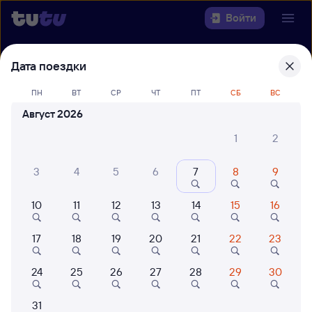
Войти
Выберите день, чтобы найти
ж/д
Дата поездки
билеты Москва — Красноярск
ПН
ВТ
СР
ЧТ
ПТ
СБ
ВС
22 года работаем для вас
42 млн путешествуют с на
Август 2026
Откуда
1
2
Куда
3
4
5
6
7
8
9
Когда
10
11
12
13
14
15
16
Кто едет
17
18
19
20
21
22
23
24
25
26
27
28
29
30
Найти поезда
31