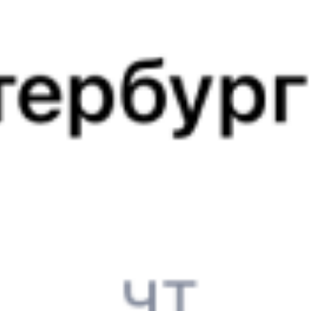
из Москвы
Выбрать дату
203А + 391М
3 052 ₽
поездки
от
201Я
391М
10:21
08:04
1 пересадка
Москва
,
Москва
Котёл
9 ч 25 м
Курская
21 ч 43 м в пути
из Москвы
Выбрать дату
201Я + 391М
3 052 ₽
поездки
от
741А
Ласточка ЭС2ГП
391М
11:46
08:04
1 пересадка
Москва
,
Москва
Котёл
9 ч 48 м
Курская
20 ч 18 м в пути
из Москвы