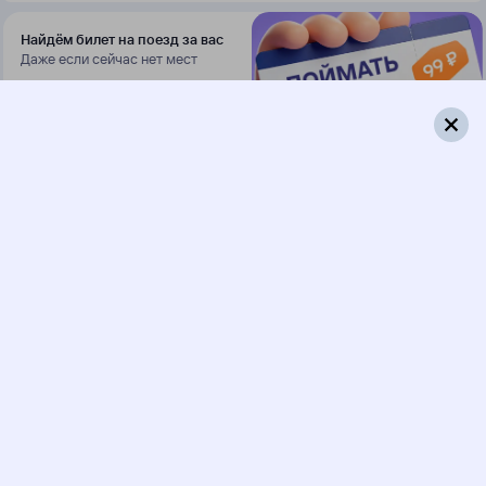
Найдём билет на поезд за вас
Даже если сейчас нет мест
Искать билеты
725Щ
Ласточка
391М
08:46
08:04
1 пересадка
Москва
,
Москва
Котёл
12 ч 30 м
Курская
23 ч 18 м в пути
из Москвы
Выбрать дату
725Щ + 391М
2 626 ₽
поездки
от
825Щ
391М
08:46
08:04
1 пересадка
Москва
,
Москва
Котёл
12 ч 12 м