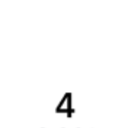
История Туту.ру
Вакансии
Обратная связь
Контактная информация
Партнерам
Реклама на Туту.ру
Партнерская программа
Загрузите в
App Store
Загрузите в
Google Play
Загрузите в
AppGallery