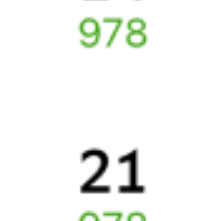
СМС-сопровождение до посадки в поезд
Оформление без регистрации на сайте
Частые вопросы
Что нужно, чтобы сесть в поезд?
Как поменять билет на другую дату или на другой поезд?
Как вернуть билет?
Что делать, если ошибся при вводе данных пассажира?
Как перевезти животное в поезде?
Как получить отчетные документы для бухгалтерии?
Что делать, если оплата не проходит?
Билеты РЖД