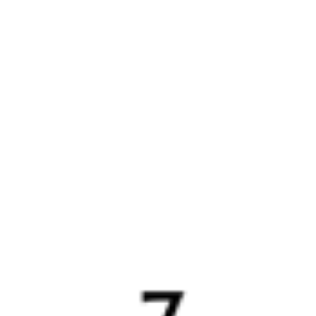
Выбрать дату
745В + 391М
2 676 ₽
поездки
от
727Щ
Ласточка
391М
16:34
08:04
1 пересадка
Москва
,
Москва
Котёл
4 ч 43 м
Курская
15 ч 30 м в пути
из Москвы
Выбрать дату
727Щ + 391М
2 611 ₽
поездки
от
Найдём билет на поезд за вас
Даже если сейчас нет мест
Искать билеты