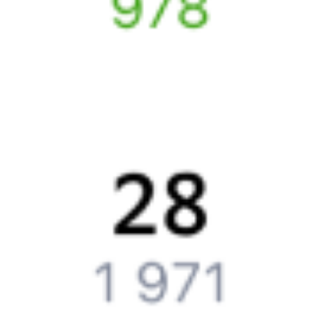
Вы можете заказать электронный жд билет и
железнодорожный билет на бланке РЖД.
Если вас интересует цена билета на поезд от
Москвы
до
Котла
,
то укажите дату поездки. При этом вы увидите стоимость
билетов во всех доступных вагонах (плацкарт, купе и др.)
и сможете купить жд билеты
Москва
–
Котёл
онлайн.
Инструкция по приобретению билетов
Способы оплаты
Правила работы сервиса
Путешественникам
Справочная
Путеводитель по странам
Бонусная программа
Подарочные сертификаты
Компания