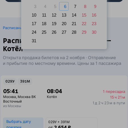
3
4
5
6
7
8
9
10
11
12
13
14
15
16
17
18
19
20
21
22
23
·
Расписание поездов
Ж/д билеты Москва → Котёл
24
25
26
27
28
29
30
Расписание поездов Москва —
31
Котёл
Открыта продажа билетов на 2 ноября · Отправление
и прибытие по местному времени. Цены за 1 пассажира
029У
391М
05:41
08:04
1 пересадка
Москва
,
Москва ВК
Котёл
15 ч 21 м
Восточный
1 д 2 ч 23 м в пути
из Москвы
Выбрать дату
029У + 391М
2 654 ₽
поездки
от