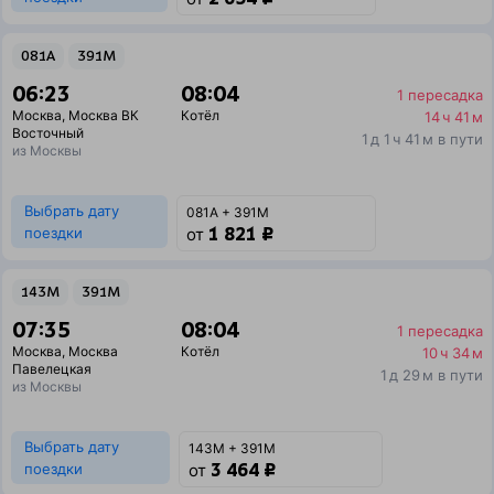
081А
391М
06:23
08:04
1 пересадка
Москва
,
Москва ВК
Котёл
14 ч 41 м
Восточный
1 д 1 ч 41 м в пути
из Москвы
Выбрать дату
081А + 391М
1 821 ₽
поездки
от
143М
391М
07:35
08:04
1 пересадка
Москва
,
Москва
Котёл
10 ч 34 м
Павелецкая
1 д 29 м в пути
из Москвы
Выбрать дату
143М + 391М
3 464 ₽
поездки
от