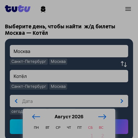
!
!
Выберите день, чтобы найти
ж/д билеты
Москва — Котёл
Санкт-Петербург
Москва
Санкт-Петербург
Москва
сегодня
завтра
послезавтра
Август 2026
Найти ж/д билеты
ПН
ВТ
СР
ЧТ
ПТ
СБ
ВС
1
2