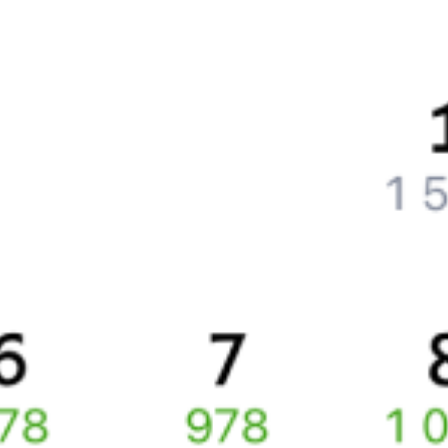
Частые вопросы
Что нужно, чтобы сесть в поезд?
Как поменять билет на другую дату или на другой поезд?
Как вернуть билет?
Что делать, если ошибся при вводе данных пассажира?
Как перевезти животное в поезде?
Как получить отчетные документы для бухгалтерии?
Что делать, если оплата не проходит?
Билеты РЖД
Вы можете заказать электронный жд билет и
железнодорожный билет на бланке РЖД.
Если вас интересует цена билета на поезд от
Москвы
до
Хотьково
, то укажите дату поездки. При этом вы увидите
стоимость билетов во всех доступных вагонах (плацкарт, купе
и др.) и сможете купить жд билеты
Москва
–
Хотьково
онлайн.
Инструкция по приобретению билетов