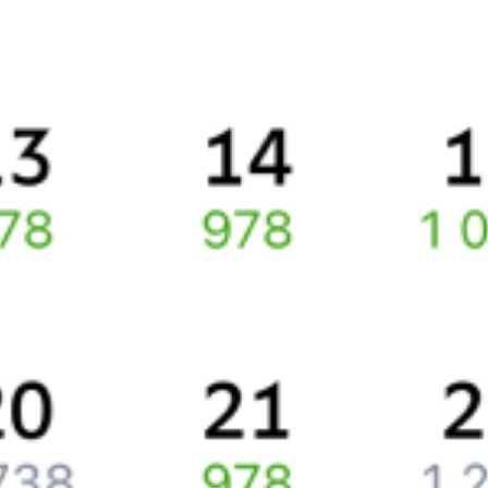
Способы оплаты
Правила работы сервиса
Про расписание Москва — Хотьково
По выбранному направлению курсирует 0 поездов.
Ищете как добраться из
Москвы
до
Хотьково
или как доехать на
поезде?
Вы можете заказать и купить железнодорожный билет по
маршруту
Москва
–
Хотьково
через интернет уже сейчас.
Путешественникам
Справочная
Путеводитель по странам
Бонусная программа
Подарочные сертификаты