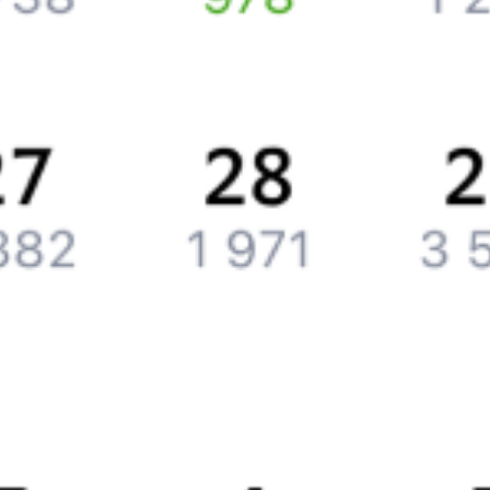
Компания
История Туту.ру
Вакансии
Обратная связь
Контактная информация
Партнерам
Реклама на Туту.ру
Партнерская программа
Загрузите в
App Store
Загрузите в
Google Play
Загрузите в