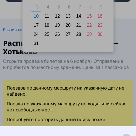
3
4
5
6
7
8
9
10
11
12
13
14
15
16
17
18
19
20
21
22
23
·
Расписание поездов
Ж/д билеты Москва → Хотьково
24
25
26
27
28
29
30
Расписание поездов Москва —
31
Хотьково
Открыта продажа билетов на 6 ноября · Отправление
и прибытие по местному времени. Цены за 1 пассажира
Поездов по данному маршруту на указанную дату не
найдено.
Поезда по указанному маршруту не ходят или сейчас
нет свободных мест.
Попробуйте повторить данный поиск позже