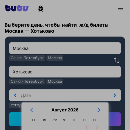
!
!
Выберите день, чтобы найти
ж/д билеты
Москва — Хотьково
Санкт-Петербург
Москва
Санкт-Петербург
Москва
сегодня
завтра
послезавтра
Август 2026
Найти ж/д билеты
ПН
ВТ
СР
ЧТ
ПТ
СБ
ВС
1
2