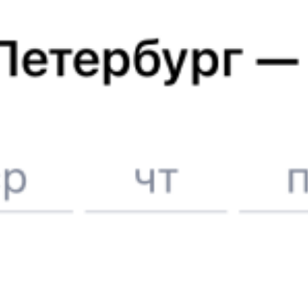
Расписание поездов до
Хотьково
Вокзалы Москвы
Отели в Хотьково
Поддержка 24/7 на Туту
6 причин купить ж/д билеты именно здесь
Онлайн-покупка за 4 минуты
Онлайн-возврат билетов без очереди в кассу
Выбор любимых мест на схемах вагонов
Подробные ответы на вопросы о поездке или покупке
СМС-сопровождение до посадки в поезд
Оформление без регистрации на сайте