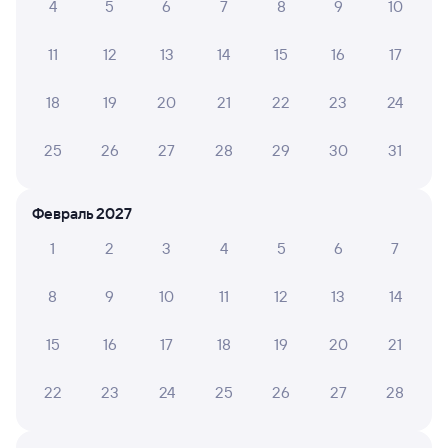
Москва Курская
Иваново (ж/д вокзал)
4
5
6
7
8
9
10
Москва
Иваново
11
12
13
14
15
16
17
Дни следования
ближайшие: 9, 10, 11 августа
Маршрут
18
19
20
21
22
23
24
Сидячий
от
1 ⁠477 ⁠₽
25
26
27
28
29
30
31
Выберите дату
Фирменный
Февраль 2027
747М
Ласточка
1
2
3
4
5
6
7
3 ч 42 м в пути
20:06
23:48
8
9
10
11
12
13
14
Москва ВК Восточный
Иваново (ж/д вокзал)
Москва
Иваново
15
16
17
18
19
20
21
Дни следования
ближайшие: 14, 28 августа
Маршрут
22
23
24
25
26
27
28
Сидячий
от
3 ⁠162 ⁠₽