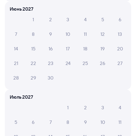
Путешественникам нравятся эти варианты
Июнь 2027
1
2
3
4
5
6
7
8
9
10
11
12
13
8,5
7,3
8,8
14
15
16
17
18
19
20
Отель
Отель
Отель Рай
Иваново
Сосн
21
22
23
24
25
26
27
2 ⁠165 ⁠₽
4 ⁠030 ⁠₽
4 ⁠900
28
29
30
Отзывы пассажиров Туту о поездах
Июль 2027
по этому направлению
1
2
3
4
Мы отображаем актуальные отзывы и не удаляем
отрицательные мнения
5
6
7
8
9
10
11