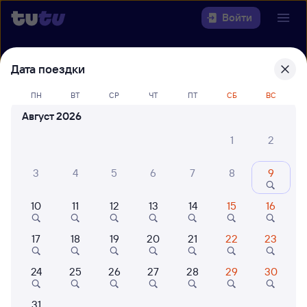
Войти
Выберите день, чтобы найти
ж/д
Дата поездки
билеты Москва — Иваново
ПН
ВТ
СР
ЧТ
ПТ
СБ
ВС
Откуда
Август 2026
1
2
Куда
3
4
5
6
7
8
9
Когда
10
11
12
13
14
15
16
Кто едет
17
18
19
20
21
22
23
Найти поезда
24
25
26
27
28
29
30
31