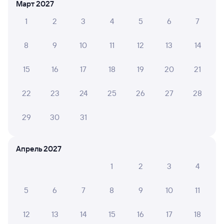
Март 2027
Выберите дату
1
2
3
4
5
6
7
8
9
10
11
12
13
14
740Я
Ласточка ЭС2ГП
9,1
15
16
17
18
19
20
21
3 ч 41 м в пути
20:07
23:48
22
23
24
25
26
27
28
Москва Курская
Иваново (ж/д вокзал)
Москва
Иваново
29
30
31
Дни следования
ближайшие: 9, 10, 11 августа
Маршрут
Апрель 2027
Сидячий
от
1 ⁠318 ⁠₽
1
2
3
4
Выберите дату
5
6
7
8
9
10
11
374Э
Проходящий
7,3
12
13
14
15
16
17
18