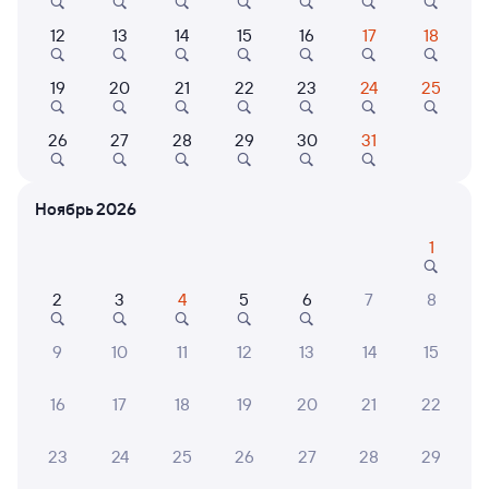
12
13
14
15
16
17
18
733Я
Ласточка
9
19
20
21
22
23
24
25
3 ч 41 м в пути
07:07
10:48
26
27
28
29
30
31
Москва ВК Восточный
Иваново (ж/д вокзал)
Москва
Иваново
Ноябрь 2026
Дни следования
ближайшие: 9, 10, 11 августа
Маршрут
1
Сидячий
от
1 ⁠318 ⁠₽
2
3
4
5
6
7
8
Выберите дату
9
10
11
12
13
14
15
16
17
18
19
20
21
22
838Я
Ласточка ЭС2ГП
9,2
5 ч 18 м в пути
09:12
14:30
23
24
25
26
27
28
29