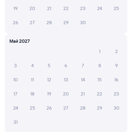
6 ч 58 м в пути
22:05
05:03
19
20
21
22
23
24
25
Москва Ярославская
Иваново (ж/д вокзал)
26
27
28
29
30
Москва
Иваново
в Кинешму
Дни следования
ближайшие: 9, 10, 11 августа
Маршрут
Май 2027
1
2
Плацкарт
Купе
СВ
от
1 ⁠474 ⁠₽
от
1 ⁠718 ⁠₽
от
4 ⁠574 ⁠₽
3
4
5
6
7
8
9
Выберите дату
10
11
12
13
14
15
16
Найдём билет на поезд за вас
17
18
19
20
21
22
23
Даже если сейчас нет мест
24
25
26
27
28
29
30
Искать билеты
31
Отели в Иванове
Все