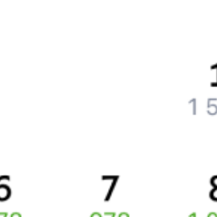
Частые вопросы
Что нужно, чтобы сесть в поезд?
Как поменять билет на другую дату или на другой поезд?
Как вернуть билет?
Что делать, если ошибся при вводе данных пассажира?
Как перевезти животное в поезде?
Как получить отчетные документы для бухгалтерии?
Что делать, если оплата не проходит?
Билеты РЖД
Вы можете заказать электронный жд билет и
железнодорожный билет на бланке РЖД.
Если вас интересует цена билета на поезд от
Москвы
до
Элисты
, то укажите дату поездки. При этом вы увидите
стоимость билетов во всех доступных вагонах (плацкарт, купе