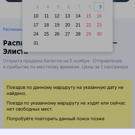
3
4
5
6
7
8
9
10
11
12
13
14
15
16
17
18
19
20
21
22
23
·
Расписание поездов
Ж/д билеты Москва → Элиста
24
25
26
27
28
29
30
Расписание поездов Москва —
31
Элиста
Открыта продажа билетов на 5 ноября · Отправление
и прибытие по местному времени. Цены за 1 пассажира
Поездов по данному маршруту на указанную дату не
найдено.
Поезда по указанному маршруту не ходят или сейчас
нет свободных мест.
Попробуйте повторить данный поиск позже