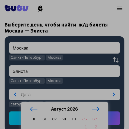
!
!
Выберите день, чтобы найти
ж/д билеты
Москва — Элиста
Санкт-Петербург
Москва
Санкт-Петербург
Москва
сегодня
завтра
послезавтра
Август 2026
Найти ж/д билеты
ПН
ВТ
СР
ЧТ
ПТ
СБ
ВС
1
2