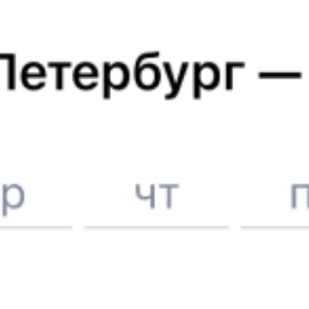
Отели Элисты
Расписание поездов в
Элисту
Вокзалы Москвы
Отели в Элисте
Поддержка 24/7 на Туту
6 причин купить ж/д билеты именно здесь
Онлайн-покупка за 4 минуты
Онлайн-возврат билетов без очереди в кассу
Выбор любимых мест на схемах вагонов
Подробные ответы на вопросы о поездке или покупке
СМС-сопровождение до посадки в поезд
Оформление без регистрации на сайте