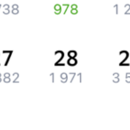
Подарочные сертификаты
Компания
История Туту.ру
Вакансии
Обратная связь
Контактная информация
Партнерам
Реклама на Туту.ру
Партнерская программа
Загрузите в
App Store