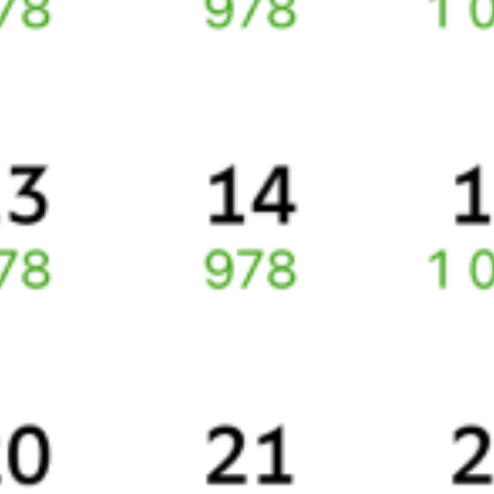
и др.) и сможете купить жд билеты
Москва
–
Элиста
онлайн.
Инструкция по приобретению билетов
Способы оплаты
Правила работы сервиса
Про расписание Москва — Элиста
По этому направлению курсирует 0 поездов.
Ищете как добраться из
Москвы
до
Элисты
или как доехать на
поезде?
Наш сервис позволяет заказать и купить железнодорожный
билет по маршруту
Москва
–
Элиста
через интернет прямо
сейчас.
Путешественникам
Справочная
Путеводитель по странам
Бонусная программа