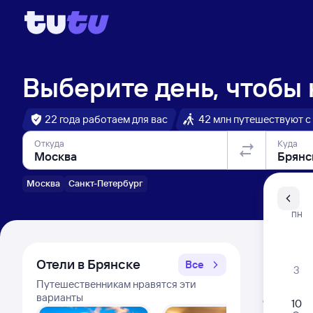
Выберите день, чтобы
22 года работаем для вас
42 млн путешествуют с
Откуда
Куда
Москва
Санкт-Петербург
Санкт-Пе
ПН
Распи
Отели в Брянске
Все
3
Путешественникам нравятся эти
Расписа
варианты
Открыта про
10