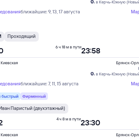
в Керчь-Южную (Новый
ледования
ближайшие: 9, 13, 17 августа
Ма
М
Проходящий
6 ч 18 м в пути
0
23:58
 Киевская
Брянск-Орл
в Керчь-Южную (Новый
ледования
ближайшие: 7, 11, 15 августа
Ма
 быстрый
Фирменный
Иван Паристый (двухэтажный)
4 ч 8 м в пути
2
23:30
 Киевская
Брянск-Орл