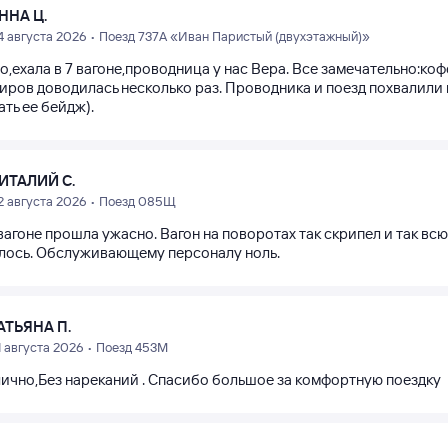
ННА Ц.
4 августа 2026 • Поезд 737А «Иван Паристый (двухэтажный)»
о,ехала в 7 вагоне,проводница у нас Вера. Все замечательно:к
иров доводилась несколько раз. Проводника и поезд похвалили 
ть ее бейдж).
ИТАЛИЙ С.
2 августа 2026 • Поезд 085Щ
вагоне прошла ужасно. Вагон на поворотах так скрипел и так всю
лось. Обслуживающему персоналу ноль.
АТЬЯНА П.
1 августа 2026 • Поезд 453М
лично,Без нареканий . Спасибо большое за комфортную поездку