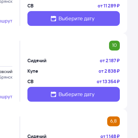
Брянск
СВ
от
11 ⁠289 ⁠₽
Выберите дату
ршрут
10
Сидячий
от
2 ⁠187 ⁠₽
Купе
от
2 ⁠838 ⁠₽
овский
Брянск
СВ
от
13 ⁠354 ⁠₽
Выберите дату
ршрут
6,8
Сидячий
от
1 ⁠148 ⁠₽