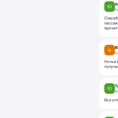
А
10
0
Спасиб
пассаж
прочита
В
6
0
Ночь в 
получи
Т
10
0
Все от