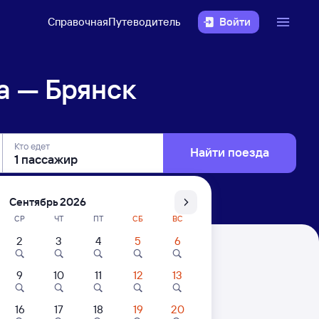
Справочная
Путеводитель
Войти
а — Брянск
Кто едет
Найти поезда
Сентябрь 2026
СР
ЧТ
ПТ
СБ
ВС
2
3
4
5
6
9
10
11
12
13
. Цены за 1 пассажира
16
17
18
19
20