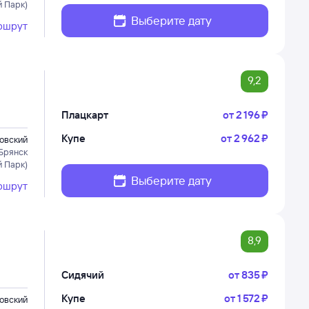
 Парк)
Выберите дату
ршрут
9,2
Плацкарт
от
2 ⁠196 ⁠₽
Купе
от
2 ⁠962 ⁠₽
овский
Брянск
 Парк)
Выберите дату
ршрут
8,9
Сидячий
от
835 ⁠₽
Купе
от
1 ⁠572 ⁠₽
овский