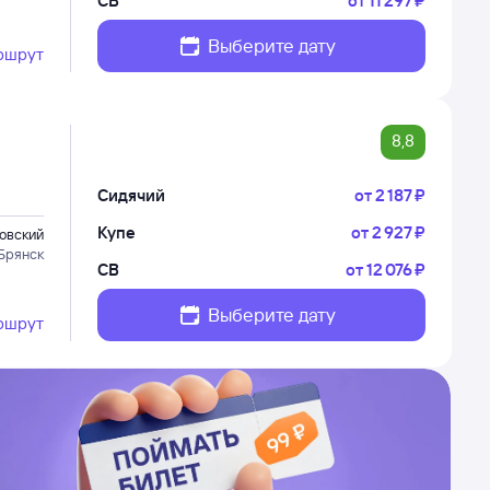
СВ
от
11 ⁠297 ⁠₽
Выберите дату
ршрут
8,8
Сидячий
от
2 ⁠187 ⁠₽
Купе
от
2 ⁠927 ⁠₽
овский
Брянск
СВ
от
12 ⁠076 ⁠₽
Выберите дату
ршрут