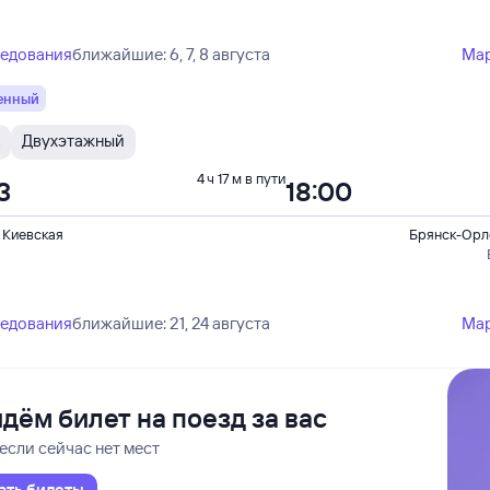
ледования
ближайшие: 6, 7, 8 августа
Ма
енный
Двухэтажный
4 ч 17 м в пути
3
18:00
 Киевская
Брянск-Орл
ледования
ближайшие: 21, 24 августа
Ма
дём билет на поезд за вас
если сейчас нет мест
ать билеты