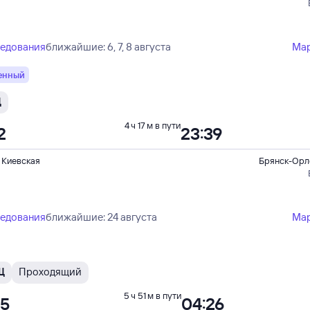
ледования
ближайшие: 6, 7, 8 августа
Ма
енный
Щ
4 ч 17 м в пути
2
23:39
 Киевская
Брянск-Орл
ледования
ближайшие: 24 августа
Ма
Щ
Проходящий
5 ч 51 м в пути
35
04:26