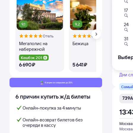
Л
17
Самый
9,1
9,2
8,
24
737А
Отель
Отель
06:
31
Мегаполис на
Бежица
По
набережной
Москва
Москва
Выбер
Кешбэк 201
Ке
6 ⁠690 ⁠₽
5 ⁠641 ⁠₽
2 ⁠
Дни с
Самый
6 причин купить ж/д билеты
739А
Онлайн-покупка за 4 минуты
13:4
Онлайн-возврат билетов без
Москва
очереди в кассу
Москва