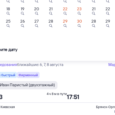
Тип вагона
юбой
18
19
20
21
22
23
21
22
 быстрый
Фирменный
4
8,3
8,7
25
26
27
28
29
30
28
29
Иван Паристый (двухэтажный)
4 ч 8 м в пути
Отель
Отель
Отель
50
10:58
шале
Гостиница Брянск
Отель Десна
 Киевская
Брянск-Орл
ите дату
шбэк 61
036 ⁠₽
2 ⁠944 ⁠₽
1 ⁠945 ⁠₽
ледования
ближайшие: 6, 7, 8 августа
Ма
 быстрый
Фирменный
Иван Паристый (двухэтажный)
4 ч 8 м в пути
3
17:51
 Киевская
Брянск-Орл