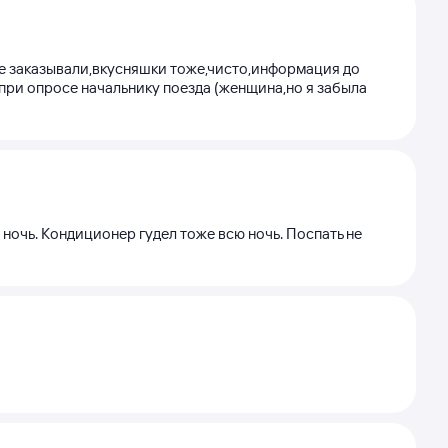
офе заказывали,вкусняшки тоже,чисто,информация до
при опросе начальнику поезда (женщина,но я забыла
 ночь. Кондиционер гудел тоже всю ночь. Поспать не