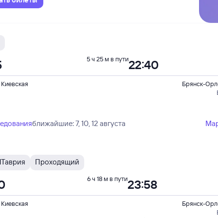
5 ч 25 м в пути
5
22:40
 Киевская
Брянск-Орл
ледования
ближайшие: 7, 10, 12 августа
Ма
М
Таврия
Проходящий
6 ч 18 м в пути
0
23:58
 Киевская
Брянск-Орл