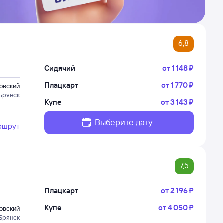
6,8
Сидячий
от
1 ⁠148 ⁠₽
Плацкарт
от
1 ⁠770 ⁠₽
овский
Брянск
Купе
от
3 ⁠143 ⁠₽
Выберите дату
ршрут
7,5
Плацкарт
от
2 ⁠196 ⁠₽
Купе
от
4 ⁠050 ⁠₽
овский
Брянск