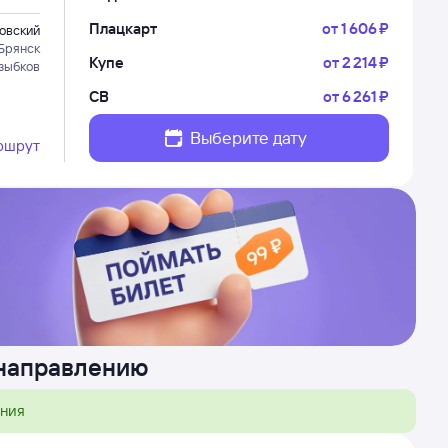
Плацкарт
от
1 ⁠606 ⁠₽
овский
Брянск
Купе
от
2 ⁠214 ⁠₽
зыбков
СВ
от
6 ⁠261 ⁠₽
Выберите дату
ршрут
 направлению
ения