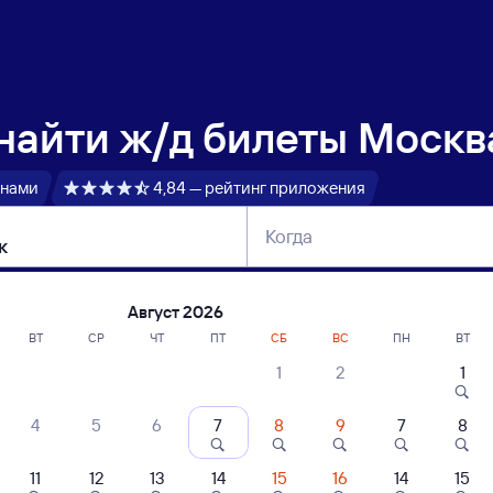
 найти
ж/д билеты Москв
 нами
4,84 — рейтинг приложения
Когда
тербург
Москва
Сегодня
Завтра
Август 2026
ВТ
СР
ЧТ
ПТ
СБ
ВС
ПН
ВТ
1
2
1
сание поездов Москва — Брянск
4
5
6
7
8
9
7
8
ние поездов Брянск — Москва
дажа билетов на 3 ноября. Отправление и прибытие по местному времени
11
12
13
14
15
16
14
15