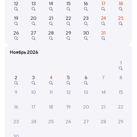
12
13
14
15
16
17
18
085Щ
Проходящий
6,8
1 ч 28 м в пути
22:35
00:03
19
20
21
22
23
24
25
Москва Киевская
Балабаново
26
27
28
29
30
31
Москва
в Новозыбков
Дни следования
ближайшие: 9, 10, 11 августа
Маршрут
Ноябрь 2026
Сидячий
Плацкарт
Купе
СВ
1
от
678 ⁠₽
от
1 ⁠155 ⁠₽
от
1 ⁠847 ⁠₽
от
4 ⁠242 ⁠₽
2
3
4
5
6
7
8
Выберите дату
9
10
11
12
13
14
15
Найдём билет на поезд за вас
Даже если сейчас нет мест
16
17
18
19
20
21
22
23
24
25
26
27
28
29
Искать билеты
30