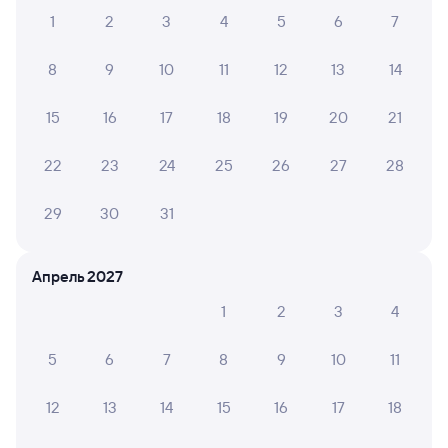
1
2
3
4
5
6
7
Елизавета С.
10
21 июля 2026 • Поезд 085Щ
8
9
10
11
12
13
14
В купе чисто, в туалете чисто, полка нижняя широкая,
удобно спать
15
16
17
18
19
20
21
22
23
24
25
26
27
28
Елена К.
10
01 июля 2026 • Поезд 085Щ
29
30
31
Отличный чистый вагон, хорошее милое отношение
Апрель 2027
1
2
3
4
6 причин купить ж/д билеты
5
6
7
8
9
10
11
Онлайн-покупка за 4 минуты
Онлайн-возврат билетов без очереди в кассу
12
13
14
15
16
17
18
Выбор любимых мест на схемах вагонов