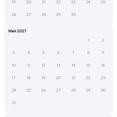
19
20
21
22
23
24
25
Подробные ответы на вопросы о поездке или
покупке
26
27
28
29
30
СМС-сопровождение до посадки в поезд
Май 2027
Оформление без регистрации на сайте
1
2
3
4
5
6
7
8
9
Частые вопросы
Что нужно, чтобы сесть в поезд?
10
11
12
13
14
15
16
Как поменять билет на другую дату или
на другой поезд?
17
18
19
20
21
22
23
Как вернуть билет?
24
25
26
27
28
29
30
Что делать, если ошибся при вводе данных
пассажира?
31
Как перевезти животное в поезде?