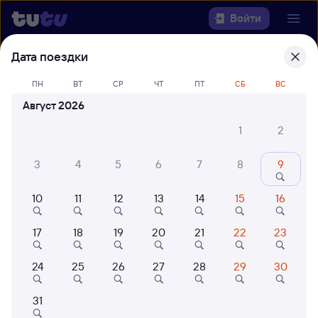
Войти
Дата поездки
Выберите день, чтобы найти
ж/д
билеты Москва — Балабаново
ПН
ВТ
СР
ЧТ
ПТ
СБ
ВС
Август 2026
Откуда
1
2
Куда
3
4
5
6
7
8
9
Когда
10
11
12
13
14
15
16
Кто едет
17
18
19
20
21
22
23
24
25
26
27
28
29
30
Найти поезда
31