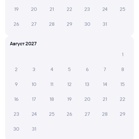
в Балабаново выходит 678 рублей.
Стоимость билета
19
20
21
22
23
24
25
на поезд РЖД Москва — Балабаново в плацкартном
вагоне около 1 155 рублей, в купейном вагоне
примерно 1 847 рублей.
26
27
28
29
30
31
Инструкция по приобретению билетов
Способы оплаты
Правила работы сервиса
Август 2027
А ещё здесь можно найти
1
Обратные билеты из Москвы в Балабаново
2
3
4
5
6
7
8
Отели Балабаново
9
10
11
12
13
14
15
Другие авиарейсы из Москвы
16
17
18
19
20
21
22
Купить билеты на поезд до Балабаново
23
24
25
26
27
28
29
Вокзалы Москвы
30
31