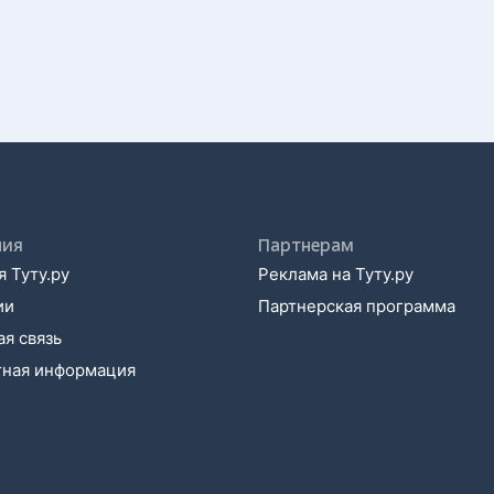
ния
Партнерам
 Туту.ру
Реклама на Туту.ру
ии
Партнерская программа
я связь
тная информация