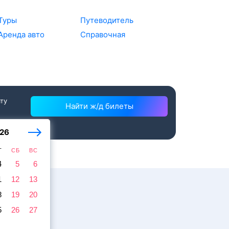
Туры
Путеводитель
Аренда авто
Справочная
ату
Найти ж/д билеты
26
Т
СБ
ВС
4
5
6
1
12
13
8
19
20
5
26
27
ссажира