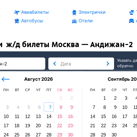
Авиабилеты
Электрички
Автобусы
Отели
и
ж/д билеты Москва — Андижан-2
Указать д
обратно
тербург
сегодня
завтра
Август 2026
Сентябрь 20
послезавтра
ПН
ВТ
СР
ЧТ
ПТ
СБ
ВС
ПН
ВТ
СР
ЧТ
П
1
2
1
2
3
3
4
5
6
7
8
9
7
8
9
10
1
жан
10
11
12
13
14
15
16
14
15
16
17
1
ва — Андижан-2
17
18
19
20
21
22
23
21
22
23
24
2
Отправление и прибытие по местному времени. Цены за 1 па
24
25
26
27
28
29
30
28
29
30