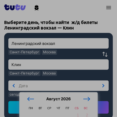
!
!
Выберите день, чтобы найти
ж/д билеты
Ленинградский вокзал — Клин
Санкт-Петербург
Москва
Санкт-Петербург
Москва
сегодня
завтра
послезавтра
Август 2026
Найти ж/д билеты
ПН
ВТ
СР
ЧТ
ПТ
СБ
ВС
1
2