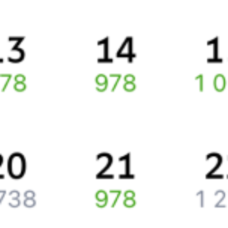
Про расписание Москва Ленинградская — Клин
По этому маршруту курсирует 0 поездов.
Ищете как добраться из
Москвы
до
Клина
или как доехать на
поезде?
Попробуйте заказать и купить железнодорожный билет
Москва
–
Клин
через интернет прямо сейчас.
Путешественникам
Справочная
Путеводитель по странам
Бонусная программа
Подарочные сертификаты
Компания
История Туту.ру