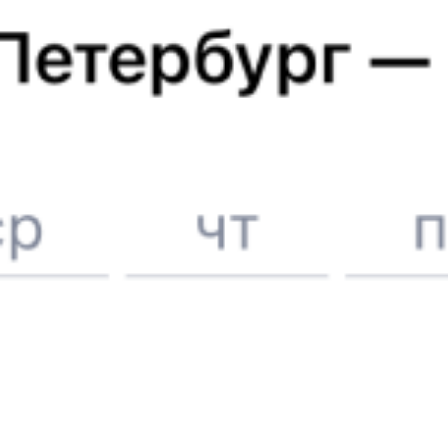
Отели в Клине
Поддержка 24/7 на Туту
6 причин купить ж/д билеты именно здесь
Онлайн-покупка за 4 минуты
Онлайн-возврат билетов без очереди в кассу
Выбор любимых мест на схемах вагонов
Подробные ответы на вопросы о поездке или покупке
СМС-сопровождение до посадки в поезд
Оформление без регистрации на сайте
Частые вопросы
Что нужно, чтобы сесть в поезд?