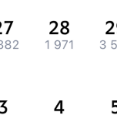
Вакансии
Обратная связь
Контактная информация
Партнерам
Реклама на Туту.ру
Партнерская программа
Загрузите в
App Store
Загрузите в
Google Play
Загрузите в
AppGallery
Загрузите в
RuStore