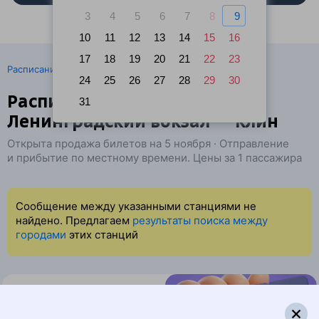
3
4
5
6
7
8
9
10
11
12
13
14
15
16
17
18
19
20
21
22
23
·
Расписание поездов
Ж/д билеты Москва → Клин
24
25
26
27
28
29
30
Расписание поездов
31
Ленинградский вокзал — Клин
Открыта продажа билетов на 5 ноября · Отправление
и прибытие по местному времени. Цены за 1 пассажира
Сообщение между указанными станциями не
найдено. Предлагаем
результаты поиска между
городами
этих станций
Найдём билет на поезд за вас
Даже если сейчас нет мест