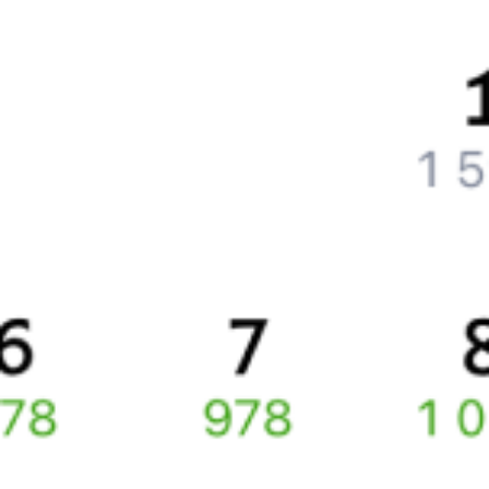
Как поменять билет на другую дату или на другой поезд?
Как вернуть билет?
Что делать, если ошибся при вводе данных пассажира?
Как перевезти животное в поезде?
Как получить отчетные документы для бухгалтерии?
Что делать, если оплата не проходит?
Билеты РЖД
Вы можете заказать электронный жд билет и
железнодорожный билет на бланке РЖД.
Если вас интересует цена билета на поезд от
Москвы
до
Клина
,
то укажите дату поездки. При этом вы увидите стоимость
билетов во всех доступных вагонах (плацкарт, купе и др.)
и сможете купить жд билеты
Москва
–
Клин
онлайн.
Инструкция по приобретению билетов
Способы оплаты
Правила работы сервиса