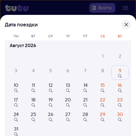
Войти
Дата поездки
Выберите день, чтобы найти
ж/д
билеты Санкт-Петербург-Главн. —
ПН
ВТ
СР
ЧТ
ПТ
СБ
ВС
Зубова Поляна
Август 2026
1
2
Откуда
3
4
5
6
7
8
9
Куда
10
11
12
13
14
15
16
Когда
17
18
19
20
21
22
23
Кто едет
24
25
26
27
28
29
30
Найти поезда
31