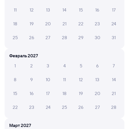
Ехала в 7 вагоне. Очень комфортно, идеальная
температура, уборка вовремя, вежливые проводники,
11
12
13
14
15
16
17
бесшумные автоматические двери в туалет.
Замечательная поездка!!
18
19
20
21
22
23
24
25
26
27
28
29
30
31
Ольга Д.
10
27 июля 2026 • Поезд 105А
Февраль 2027
Всё в порядке , спасибо персоналу поезда! РЖД
отлично!!!!!
1
2
3
4
5
6
7
8
9
10
11
12
13
14
ЛЮБОВЬ Э.
10
21 июля 2026 • Поезд 105А
15
16
17
18
19
20
21
Спасибо большое за комфорт и отличный сервис.
Билеты купили заранее, цены приемлемые.
22
23
24
25
26
27
28
СОФЬЯ Л.
Март 2027
10