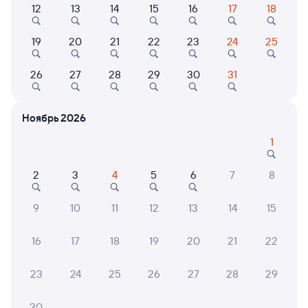
12
13
14
15
16
17
18
Найдём билет на поезд за вас
19
20
21
22
23
24
25
Даже если сейчас нет мест
26
27
28
29
30
31
Искать билеты
Ноябрь 2026
Отели в Зубовой Поляне
Все
1
Путешественникам нравятся эти варианты
2
3
4
5
6
7
8
9
10
11
12
13
14
15
8,9
7,0
16
17
18
19
20
21
22
Мини-отель
Мини-отель
Кварт
Мини-отель Дом
Мини-отель
2-х к
23
24
25
26
27
28
29
Быта
Ромашка
кварт
Совет
1 ⁠570 ⁠₽
1 ⁠674 ⁠₽
4 ⁠200
30