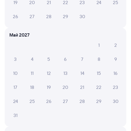
19
20
21
22
23
24
25
Оформление без регистрации на сайте
26
27
28
29
30
Частые вопросы
Май 2027
Что нужно, чтобы сесть в поезд?
1
2
Как поменять билет на другую дату или
на другой поезд?
3
4
5
6
7
8
9
Как вернуть билет?
10
11
12
13
14
15
16
Что делать, если ошибся при вводе данных
пассажира?
17
18
19
20
21
22
23
Как перевезти животное в поезде?
24
25
26
27
28
29
30
Как получить отчетные документы для
бухгалтерии?
31
Что делать, если оплата не проходит?