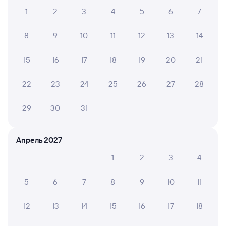
билеты продают без номера места и уступать не
1
2
3
4
5
6
7
собиралась, огромная благодарность проводнику за
Ваш труд.
8
9
10
11
12
13
14
15
16
17
18
19
20
21
АЛИСА Ц.
4
19 июля 2026 • Поезд 087А
22
23
24
25
26
27
28
Душно. Было очень душно. Туалет ужасно грязный и
ужасно пах..
29
30
31
Апрель 2027
6 причин купить ж/д билеты
1
2
3
4
Онлайн-покупка за 4 минуты
5
6
7
8
9
10
11
Онлайн-возврат билетов без очереди в кассу
12
13
14
15
16
17
18
Выбор любимых мест на схемах вагонов