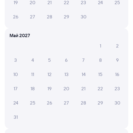
Подробные ответы на вопросы о поездке или
19
20
21
22
23
24
25
покупке
26
27
28
29
30
СМС-сопровождение до посадки в поезд
Оформление без регистрации на сайте
Май 2027
1
2
Частые вопросы
3
4
5
6
7
8
9
Что нужно, чтобы сесть в поезд?
Как поменять билет на другую дату или
10
11
12
13
14
15
16
на другой поезд?
17
18
19
20
21
22
23
Как вернуть билет?
Что делать, если ошибся при вводе данных
24
25
26
27
28
29
30
пассажира?
Как перевезти животное в поезде?
31
Как получить отчетные документы для
бухгалтерии?