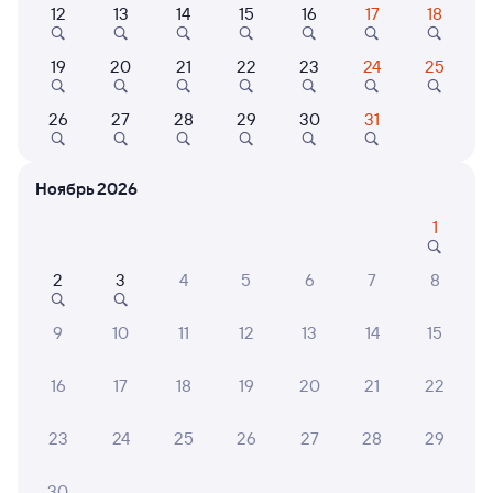
12
13
14
15
16
17
18
Выберите дату
19
20
21
22
23
24
25
Найдём билет на поезд за вас
Даже если сейчас нет мест
26
27
28
29
30
31
Искать билеты
Ноябрь 2026
1
Отели в Торжке
Все
Путешественникам нравятся эти варианты
2
3
4
5
6
7
8
9
10
11
12
13
14
15
16
17
18
19
20
21
22
8,3
9,1
9,6
Отель
Отель
23
24
25
26
27
28
29
Торжок
СТАРОЯМСКАЯ
Атмо
комплекс услуг 3*
30