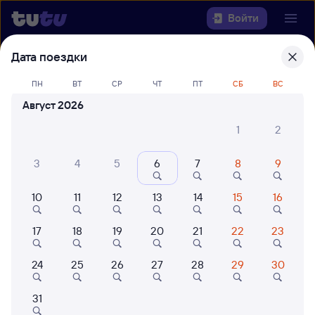
Войти
Дата поездки
Выберите день, чтобы найти
ж/д
билеты Санкт-Петербург-Главн. —
ПН
ВТ
СР
ЧТ
ПТ
СБ
ВС
Торжок
Август 2026
1
2
22 года работаем для вас
42 млн путешествуют с на
Откуда
3
4
5
6
7
8
9
Куда
10
11
12
13
14
15
16
Когда
17
18
19
20
21
22
23
Кто едет
24
25
26
27
28
29
30
31
Найти поезда