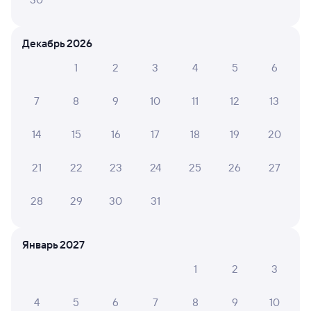
Искать билеты
Декабрь 2026
Отели в Новосибирске
1
2
3
4
5
6
Все
Путешественникам нравятся эти варианты
7
8
9
10
11
12
13
14
15
16
17
18
19
20
8,7
8,6
10
21
22
23
24
25
26
27
Отель
Отель
28
29
30
31
Marins Новосибирск
Гостиниц NET на
АЙКЬ
Обской
3 ⁠613 ⁠₽
3 ⁠200 ⁠₽
3 ⁠240
Январь 2027
1
2
3
Отзывы пассажиров Туту о поездах
4
5
6
7
8
9
10
по этому направлению