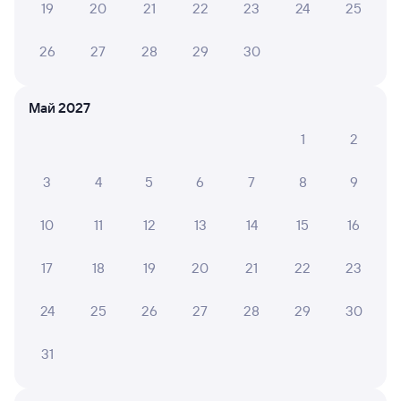
19
20
21
22
23
24
25
Выбор любимых мест на схемах вагонов
26
27
28
29
30
Подробные ответы на вопросы о поездке или
покупке
Май 2027
СМС-сопровождение до посадки в поезд
1
2
Оформление без регистрации на сайте
3
4
5
6
7
8
9
Частые вопросы
10
11
12
13
14
15
16
Что нужно, чтобы сесть в поезд?
17
18
19
20
21
22
23
Как поменять билет на другую дату или
на другой поезд?
24
25
26
27
28
29
30
Как вернуть билет?
31
Что делать, если ошибся при вводе данных
пассажира?