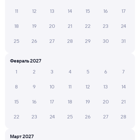
11
12
13
14
15
16
17
Мы отображаем актуальные отзывы и не удаляем
отрицательные мнения
18
19
20
21
22
23
24
АНАСТАСИЯ Ш.
8
05 августа 2026 • Поезд 001Э «Россия»
25
26
27
28
29
30
31
В Вагоне не работал туалет, в вагоне 3 - был один
туалет только. очень не удобно.
Февраль 2027
1
2
3
4
5
6
7
Александр Т.
4
05 августа 2026 • Поезд 001Э «Россия»
8
9
10
11
12
13
14
Поезд норм но опоздал на 3 часа
15
16
17
18
19
20
21
22
23
24
25
26
27
28
ЛИАНА Т.
10
04 августа 2026 • Поезд 001Э «Россия»
Приятное и впечатление и поездка. Спасибо большое
Март 2027