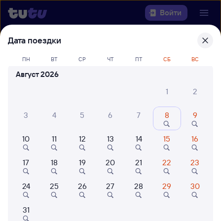
Войти
Дата поездки
Выберите день, чтобы найти
ж/д
билеты Могоча — Новосибирск-
ПН
ВТ
СР
ЧТ
ПТ
СБ
ВС
Главный
Август 2026
1
2
Откуда
3
4
5
6
7
8
9
Куда
10
11
12
13
14
15
16
Когда
17
18
19
20
21
22
23
Кто едет
24
25
26
27
28
29
30
Найти поезда
31