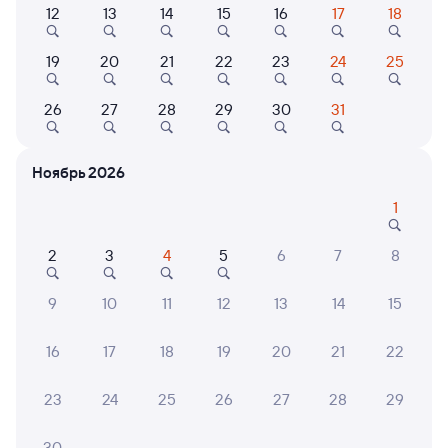
Выберите дату
12
13
14
15
16
17
18
Фирменный
19
20
21
22
23
24
25
001Э
Россия
Проходящий
8,4
26
27
28
29
30
31
2 д 17 ч 1 м в пути
18:28
09:29
Могоча
Новосибирск-Главный
Ноябрь 2026
из Владивостока (ж/д вокзал)
Новосибирск
в Москву Ярославскую
1
Дни следования
ближайшие: 8, 9, 10 августа
Маршрут
2
3
4
5
6
7
8
Плацкарт
Купе
9
10
11
12
13
14
15
от
9 ⁠292 ⁠₽
от
11 ⁠046 ⁠₽
Выберите дату
16
17
18
19
20
21
22
23
24
25
26
27
28
29
Найдём билет на поезд за вас
Даже если сейчас нет мест
30