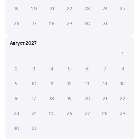
19
20
21
22
23
24
25
Обратные билеты из Могилева-1 в Жодино
26
27
28
29
30
31
Отели
Другие авиарейсы из Могилёва
Август 2027
Расписание поездов до Жодино
1
2
3
4
5
6
7
8
9
10
11
12
13
14
15
16
17
18
19
20
21
22
23
24
25
26
27
28
29
30
31