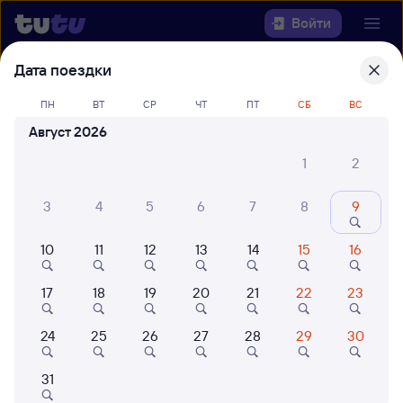
Войти
Дата поездки
Выберите день, чтобы найти
ж/д
билеты Могилев-1 — Жодино
ПН
ВТ
СР
ЧТ
ПТ
СБ
ВС
Август 2026
Откуда
1
2
Куда
3
4
5
6
7
8
9
Когда
10
11
12
13
14
15
16
Кто едет
17
18
19
20
21
22
23
24
25
26
27
28
29
30
Найти поезда
31