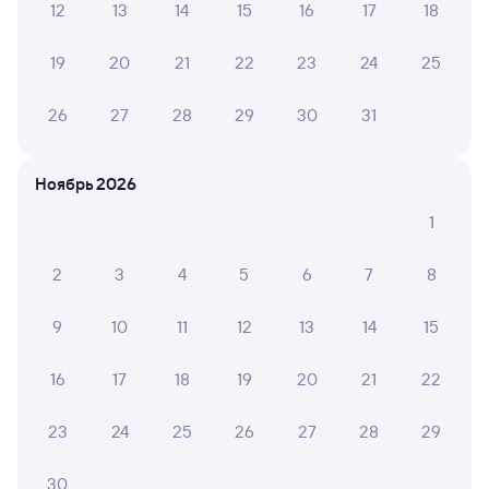
12
13
14
15
16
17
18
Найдём билет на поезд за вас
Даже если сейчас нет мест
19
20
21
22
23
24
25
Искать билеты
26
27
28
29
30
31
Отели в Жодино
Все
Ноябрь 2026
Путешественникам нравятся эти варианты
1
2
3
4
5
6
7
8
9
10
11
12
13
14
15
Квартира
Квартира
Кварт
16
17
18
19
20
21
22
Студия в центре
2-комнатная
Очень
города
Квартира
кварт
23
24
25
26
27
28
29
город
5 ⁠600 ⁠₽
10 ⁠500 ⁠₽
4 ⁠500
30