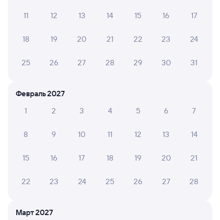
11
12
13
14
15
16
17
Дмитрий Я.
8
18
19
20
21
22
23
24
05 августа 2024 • Поезд 634Б
Вагон старый, но чистый, и всё работает. Проводница
25
26
27
28
29
30
31
деловитая и вполне отзывчивая.
Февраль 2027
Олег Л.
10
1
2
3
4
5
6
7
29 октября 2023 • Поезд 634Б
Все замечательно, спасибо сотрудникам
8
9
10
11
12
13
14
15
16
17
18
19
20
21
Светлана К.
6
18 августа 2023 • Поезд 634Б
22
23
24
25
26
27
28
Осталась под впечатлением, в самом вагоне чисто,
постель пришлось самой заправлять что в движении и
Март 2027
на верхней полке не совсем удобно (в РФ - постель