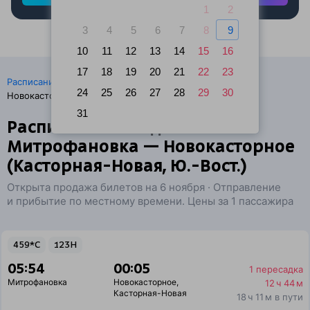
1
2
3
4
5
6
7
8
9
10
11
12
13
14
15
16
17
18
19
20
21
22
23
·
Расписание поездов
Ж/д билеты Митрофановка →
24
25
26
27
28
29
30
Новокасторное
31
Расписание поездов
Митрофановка — Новокасторное
(Касторная-Новая, Ю.-Вост.)
Открыта продажа билетов на 6 ноября · Отправление
и прибытие по местному времени. Цены за 1 пассажира
459*С
123Н
05:54
00:05
1 пересадка
Митрофановка
Новокасторное
,
12 ч 44 м
Касторная-Новая
18 ч 11 м в пути