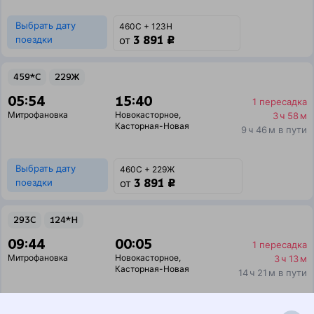
Выбрать дату
460С + 123Н
3 891 ₽
поездки
от
459*С
229Ж
05:54
15:40
1 пересадка
Митрофановка
Новокасторное
,
3 ч 58 м
Касторная-Новая
9 ч 46 м в пути
Выбрать дату
460С + 229Ж
3 891 ₽
поездки
от
293С
124*Н
09:44
00:05
1 пересадка
Митрофановка
Новокасторное
,
3 ч 13 м
Касторная-Новая
14 ч 21 м в пути
Выбрать дату
293С + 123Н