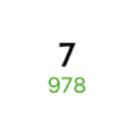
Узнайте расписание движения пассажирских поездов РЖД
из Митрофановки в Новокасторное. Будьте внимательны,
расписание может измениться. На этой странице вы видите
актуальное расписание движения поездов
в 2026 году.
Подробнее о покупке билетов РЖД
А ещё здесь можно найти
Обратные билеты из Митрофановки в Новокасторное
Авиабилеты
Митрофановка
→
Новокасторное
Отели
Железнодорожные билеты до
Новокасторного
6 причин купить ж/д билеты именно здесь
Онлайн-покупка за 4 минуты
Онлайн-возврат билетов без очереди в кассу
Выбор любимых мест на схемах вагонов