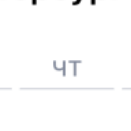
Выбрать дату
304С + 123Н
3 891 ₽
поездки
от
033С
057Щ
14:41
09:26
1 пересадка
Митрофановка
Новокасторное
,
8 ч 45 м
Касторная-Новая
18 ч 45 м в пути
Выбрать дату
033С + 057Щ
4 945 ₽
поездки
от
061С
Эльбрус
057Щ
14:41
09:26
1 пересадка
Митрофановка
Новокасторное
,
8 ч 45 м
Касторная-Новая
18 ч 45 м в пути