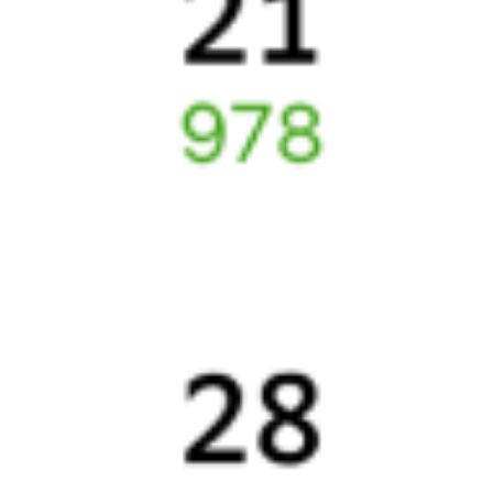
Билеты РЖД
Вы можете заказать электронный жд билет и
железнодорожный билет на бланке РЖД.
Если вас интересует цена билета на поезд от
Митрофановки
до
Новокасторного
, то укажите дату поездки. При этом
вы увидите стоимость билетов во всех доступных вагонах
(плацкарт, купе и др.) и сможете купить жд билеты
Митрофановка
–
Новокасторное
онлайн.
Инструкция по приобретению билетов
Способы оплаты
Правила работы сервиса
Путешественникам
Справочная
Путеводитель по странам
Бонусная программа
Подарочные сертификаты