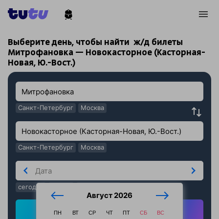
!
!
Выберите день, чтобы найти
ж/д билеты
Митрофановка — Новокасторное (Касторная-
Новая, Ю.-Вост.)
Санкт-Петербург
Москва
Санкт-Петербург
Москва
сегодня
завтра
послезавтра
Август 2026
Найти ж/д билеты
ПН
ВТ
СР
ЧТ
ПТ
СБ
ВС