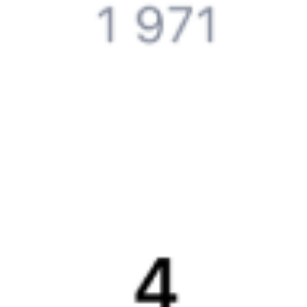
Компания
История Туту.ру
Вакансии
Обратная связь
Контактная информация
Партнерам
Реклама на Туту.ру
Партнерская программа
Загрузите в
App Store
Загрузите в
Google Play