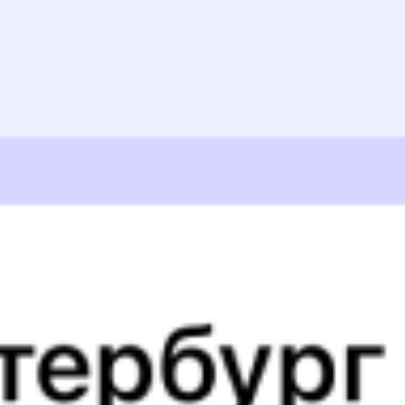
Митрофановка
Новокасторное
,
4 ч 4 м
Касторная-Новая
10 ч 43 м в пути
Выбрать дату
302С + 123Н
3 501 ₽
поездки
от
303*С
209В
14:21
04:18
1 пересадка
Митрофановка
Новокасторное
,
7 ч 13 м
Касторная-Новая
13 ч 57 м в пути
Выбрать дату
304С + 209В
3 891 ₽
поездки
от
303*С
123Н
14:21
00:05
1 пересадка
Митрофановка
Новокасторное
,
3 ч 32 м
Касторная-Новая
9 ч 44 м в пути