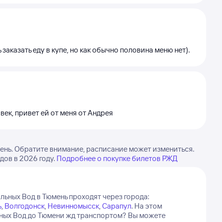
заказать еду в купе, но как обычно половина меню нет).
ек, привет ей от меня от Андрея
ень. Обратите внимание, расписание может измениться.
дов в 2026 году.
Подробнее о покупке билетов РЖД
льных Вод в Тюмень проходят через города:
ь
,
Волгодонск
,
Невинномысск
,
Сарапул
.
На этом
льных Вод до Тюмени жд транспортом? Вы можете