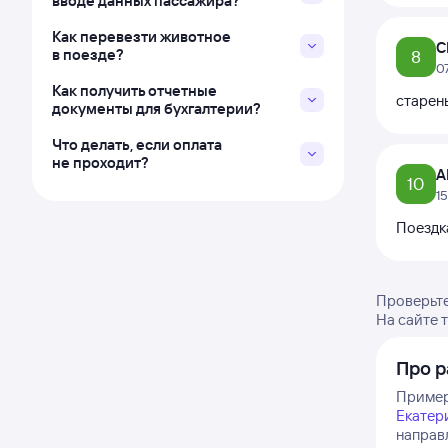
вводе данных пассажира?
Как перевезти животное
С
в поезде?
8
0
Как получить отчетные
старень
документы для бухгалтерии?
Что делать, если оплата
не проходит?
А
10
1
Поездка
Проверьте
На сайте 
Про 
Примерн
Екатер
направл