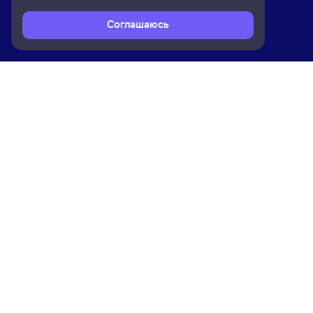
Соглашаюсь
Расписание поездов
Ж/д билеты Минеральные Воды → 
Ком
Приложение Туту
О на
Вака
Конт
Прав