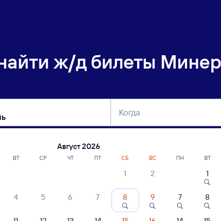
 найти
ж/д билеты Минер
Когда
тербург
Москва
Сегодня
Завтра
Август 2026
ВТ
СР
ЧТ
ПТ
СБ
ВС
ПН
ВТ
1
2
1
сание поездов Минеральные Воды — Т
4
5
6
7
8
9
7
8
ание поездов Тюмень — Минеральные Воды
дажа билетов на 5 ноября. Отправление и прибытие по местному времени
11
12
13
14
15
16
14
15