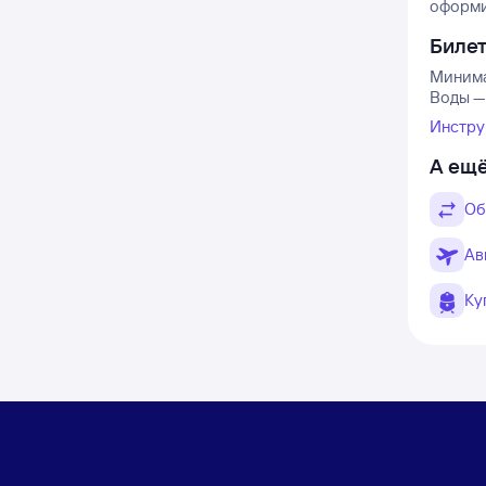
оформит
Биле
Минима
Воды — 
Инстру
А ещё
Об
Ав
Ку