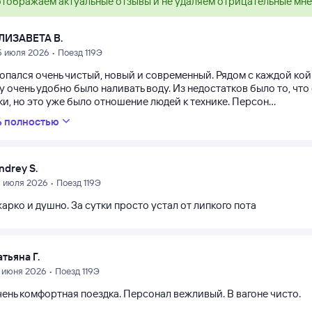
тображаем актуальные отзывы и не удаляем отрицательные мн
ЛИЗАВЕТА В.
5 июля 2026 • Поезд 119Э
попался очень чистый, новый и современный. Рядом с каждой кой
 очень удобно было наливать воду. Из недостатков было то, что 
и, но это уже было отношение людей к технике. Персон...
ь полностью
ndrey S.
0 июля 2026 • Поезд 119Э
арко и душно. За сутки просто устал от липкого пота
атьяна Г.
2 июня 2026 • Поезд 119Э
чень комфортная поездка. Персонал вежливый. В вагоне чисто.