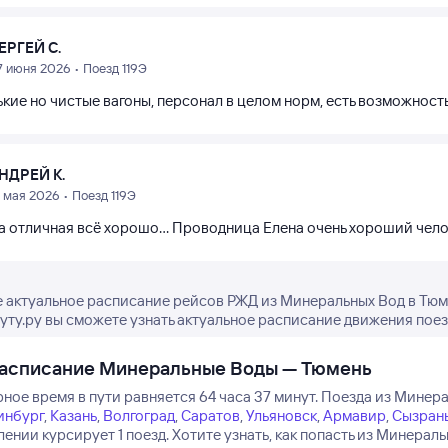
ЕРГЕЙ С.
7 июня 2026 • Поезд 119Э
кие но чистые вагоны, персонал в целом норм, есть возможность 
НДРЕЙ К.
5 мая 2026 • Поезд 119Э
 отличная всё хорошо... Проводница Елена очень хороший челов
 актуальное расписание рейсов РЖД из Минеральных Вод в Тюм
туту.ру вы сможете узнать актуальное расписание движения поез
расписание Минеральные Воды — Тюмень
ое время в пути равняется 64 часа 37 минут.
Поезда из Минера
инбург
,
Казань
,
Волгоград
,
Саратов
,
Ульяновск
,
Армавир
,
Сызран
ении курсирует 1 поезд.
Хотите узнать, как попасть из Минера