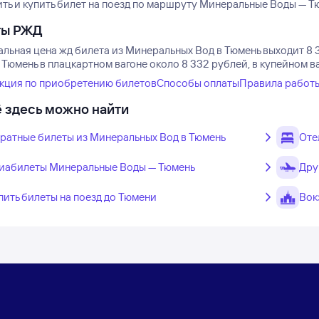
ь и купить билет на поезд по маршруту Минеральные Воды — Тюм
ты РЖД
льная цена жд билета из Минеральных Вод в Тюмень выходит 8 
Тюмень в плацкартном вагоне около 8 332 рублей, в купейном в
кция по приобретению билетов
Способы оплаты
Правила работ
 здесь можно найти
ратные билеты из Минеральных Вод в Тюмень
Оте
иабилеты Минеральные Воды — Тюмень
Дру
пить билеты на поезд до Тюмени
Вок