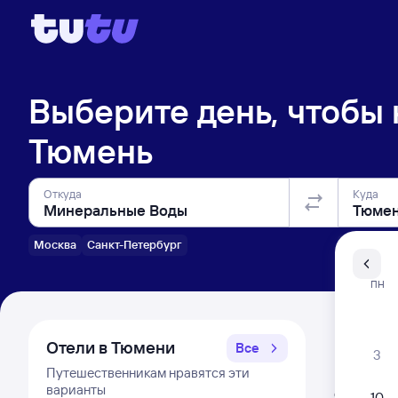
Выберите день, чтобы
Тюмень
Откуда
Куда
Москва
Санкт-Петербург
Санкт-Пе
ПН
Распи
Отели в Тюмени
Все
3
Путешественникам нравятся эти
Распис
варианты
Открыта про
10