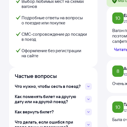
Мы о
Выбор любимых мест на схемах
вагонов
Е
Подробные ответы на вопросы
10
2
о поездке или покупке
Вагон 
СМС-сопровождение до посадки
поэтому
в поезд
салфетк
Читат
Оформление без регистрации
на сайте
A
8
1
Частые вопросы
Очень ж
Что нужно, чтобы сесть в поезд?
Как поменять билет на другую
дату или на другой поезд?
Т
10
1
Как вернуть билет?
Была о
Что делать, если ошибся при