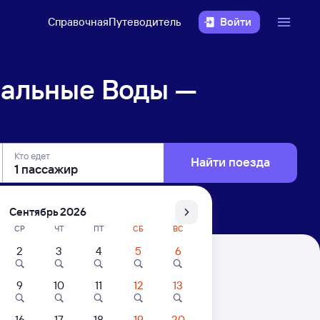
Справочная
Путеводитель
Войти
альные Воды —
Кто едет
Найти поезда
Сентябрь 2026
СР
ЧТ
ПТ
СБ
ВС
2
3
4
5
6
юмень
9
10
11
12
13
. Цены за 1 пассажира
16
17
18
19
20