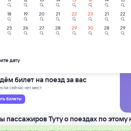
18
19
20
21
22
23
21
22
Проходящий
2 д 16 ч 37 м в пути
2
11:59
2
8,9
25
26
27
28
29
30
28
29
Отель
Отель
Отель
льные Воды
ловодска
азия Бизнес
Лайнер
Double Tree by
ель
Hilton Tyumen
ледования
ближайшие: 10, 14, 18 августа
Ма
ите дату
700 ⁠₽
2 ⁠645 ⁠₽
7 ⁠000 ⁠₽
дём билет на поезд за вас
если сейчас нет мест
ать билеты
ы пассажиров Туту о поездах по этому