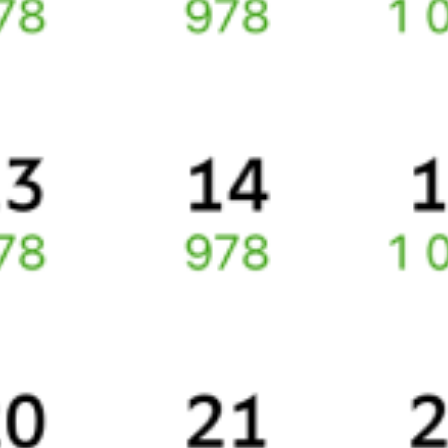
Инструкция по приобретению билетов
Способы оплаты
Правила работы сервиса
Какие документы нужны для поездок в СНГ
Про расписание Минеральные Воды — Баку
По выбранному маршруту курсирует 0 поездов.
Ищете как добраться из
Минеральных Вод
до
Баку
или как
доехать на поезде?
Вы можете заказать и купить железнодорожный билет по
маршруту
Минеральные Воды
–
Баку
через интернет уже
сейчас.
Путешественникам
Справочная
Путеводитель по странам
Бонусная программа