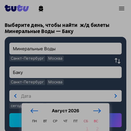
!
!
Выберите день, чтобы найти
ж/д билеты
Минеральные Воды — Баку
Санкт-Петербург
Москва
Санкт-Петербург
Москва
сегодня
завтра
послезавтра
Август 2026
Найти ж/д билеты
ПН
ВТ
СР
ЧТ
ПТ
СБ
ВС
1
2