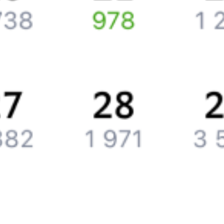
Подарочные сертификаты
Компания
История Туту.ру
Вакансии
Обратная связь
Контактная информация
Партнерам
Реклама на Туту.ру
Партнерская программа
Загрузите в
App Store