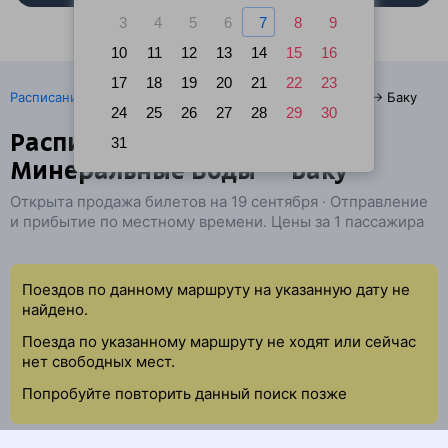
3
4
5
6
7
8
9
10
11
12
13
14
15
16
17
18
19
20
21
22
23
·
Расписание поездов
Ж/д билеты Минеральные Воды → Баку
24
25
26
27
28
29
30
Расписание поездов
31
Минеральные Воды — Баку
Открыта продажа билетов на 19 сентября · Отправление
и прибытие по местному времени. Цены за 1 пассажира
Поездов по данному маршруту на указанную дату не
найдено.
Поезда по указанному маршруту не ходят или сейчас
нет свободных мест.
Попробуйте повторить данный поиск позже