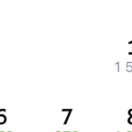
Частые вопросы
Что нужно, чтобы сесть в поезд?
Как поменять билет на другую дату или на другой поезд?
Как вернуть билет?
Что делать, если ошибся при вводе данных пассажира?
Как перевезти животное в поезде?
Как получить отчетные документы для бухгалтерии?
Что делать, если оплата не проходит?
Билеты РЖД
Вы можете заказать электронный жд билет и
железнодорожный билет на бланке РЖД.
Если вас интересует цена билета на поезд от
Минеральных Вод
до
Баку
, то укажите дату поездки. При этом вы увидите
стоимость билетов во всех доступных вагонах (плацкарт, купе
и др.) и сможете купить жд билеты
Минеральные Воды
–
Баку
онлайн.