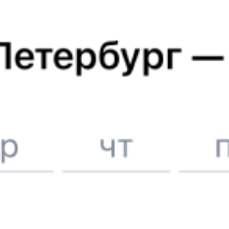
ЖД билеты
Баку
Вокзал Минеральные воды
Отели в Баку
Поддержка 24/7 на Туту
6 причин купить ж/д билеты именно здесь
Онлайн-покупка за 4 минуты
Онлайн-возврат билетов без очереди в кассу
Выбор любимых мест на схемах вагонов
Подробные ответы на вопросы о поездке или покупке
СМС-сопровождение до посадки в поезд
Оформление без регистрации на сайте