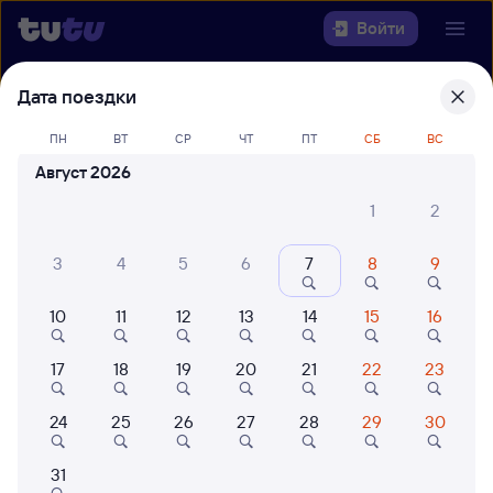
Войти
Дата поездки
Выберите день, чтобы найти
ж/д
билеты Миллерово —
ПН
ВТ
СР
ЧТ
ПТ
СБ
ВС
Петрозаводск-Пасс
Август 2026
22 года работаем для вас
42 млн путешествуют с на
1
2
Откуда
3
4
5
6
7
8
9
Куда
10
11
12
13
14
15
16
Когда
17
18
19
20
21
22
23
Кто едет
24
25
26
27
28
29
30
31
Найти поезда