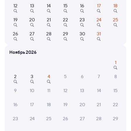
12
13
14
15
16
17
18
Выберите дату
19
20
21
22
23
24
25
Самый быстрый
286С
Проходящий
7,4
26
27
28
29
30
31
1 д 8 ч 49 м в пути
03:41
12:30
Ноябрь 2026
Миллерово
Петрозаводск-Пасс
из Новороссийска
Петрозаводск
1
в Мурманск
2
3
4
5
6
7
8
Дни следования
ближайшие: 8, 10, 12 августа
Маршрут
9
10
11
12
13
14
15
Плацкарт
Купе
от
7 ⁠192 ⁠₽
от
8 ⁠266 ⁠₽
16
17
18
19
20
21
22
Выберите дату
23
24
25
26
27
28
29
293С
Проходящий
7,7