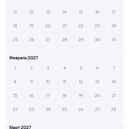
Отели в Петрозаводске
Все
11
12
13
14
15
16
17
Путешественникам нравятся эти варианты
18
19
20
21
22
23
24
25
26
27
28
29
30
31
8,7
8,0
Отель
Отель
Отель
Февраль 2027
Cosmos
Отель Уют
Гвар
Петрозаводск
1
2
3
4
5
6
7
11 ⁠552 ⁠₽
2 ⁠976 ⁠₽
1 ⁠400
8
9
10
11
12
13
14
Отзывы пассажиров Туту о поездах
15
16
17
18
19
20
21
по этому направлению
22
23
24
25
26
27
28
Мы отображаем актуальные отзывы и не удаляем
отрицательные мнения
Март 2027