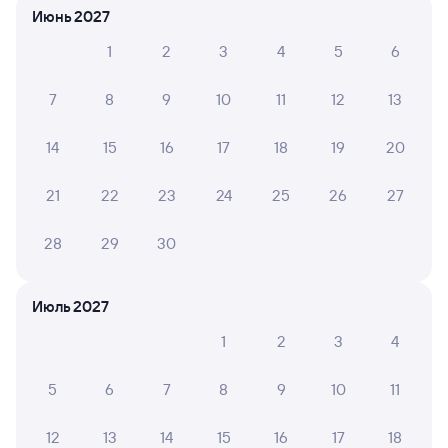
Июнь 2027
6 причин купить ж/д билеты
1
2
3
4
5
6
Онлайн-покупка за 4 минуты
7
8
9
10
11
12
13
Онлайн-возврат билетов без очереди в кассу
14
15
16
17
18
19
20
Выбор любимых мест на схемах вагонов
21
22
23
24
25
26
27
Подробные ответы на вопросы о поездке или
покупке
28
29
30
СМС-сопровождение до посадки в поезд
Июль 2027
Оформление без регистрации на сайте
1
2
3
4
Частые вопросы
5
6
7
8
9
10
11
Что нужно, чтобы сесть в поезд?
12
13
14
15
16
17
18