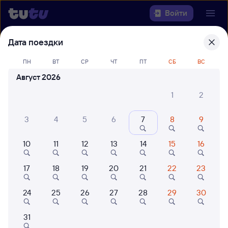
Войти
Дата поездки
Выберите день, чтобы найти
ж/д
билеты Миасс-1 — Возрождение
ПН
ВТ
СР
ЧТ
ПТ
СБ
ВС
Август 2026
22 года работаем для вас
42 млн путешествуют с на
1
2
Откуда
3
4
5
6
7
8
9
Куда
10
11
12
13
14
15
16
Когда
17
18
19
20
21
22
23
Кто едет
24
25
26
27
28
29
30
Найти поезда
31