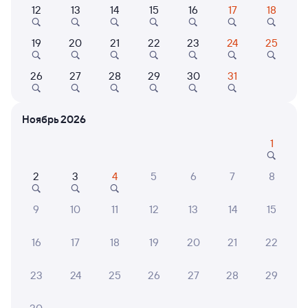
12
13
14
15
16
17
18
059Н
Проходящий
8,9
19
20
21
22
23
24
25
22 ч 56 м в пути
08:42
06:38
26
27
28
29
30
31
Миасс-1
Возрождение
Миасс
в Кисловодск
Ноябрь 2026
из Новокузнецка (ж/д вокзал)
1
Дни следования
ближайшие: 8, 10, 12 августа
Маршрут
2
3
4
5
6
7
8
Плацкарт
Купе
СВ
от
4 ⁠791 ⁠₽
от
6 ⁠299 ⁠₽
от
19 ⁠277 ⁠₽
9
10
11
12
13
14
15
Выберите дату
16
17
18
19
20
21
22
269Ь
Проходящий
8
23
24
25
26
27
28
29
22 ч 41 м в пути
23:14
20:55