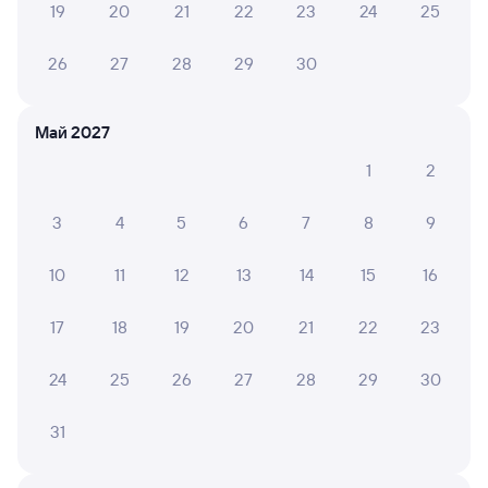
19
20
21
22
23
24
25
26
27
28
29
30
6 причин купить ж/д билеты
Онлайн-покупка за 4 минуты
Май 2027
Онлайн-возврат билетов без очереди в кассу
1
2
Выбор любимых мест на схемах вагонов
3
4
5
6
7
8
9
Подробные ответы на вопросы о поездке или
покупке
10
11
12
13
14
15
16
СМС-сопровождение до посадки в поезд
17
18
19
20
21
22
23
Оформление без регистрации на сайте
24
25
26
27
28
29
30
Частые вопросы
31
Что нужно, чтобы сесть в поезд?