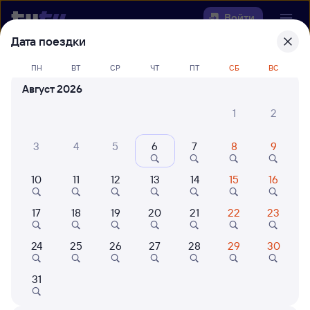
Войти
Дата поездки
Выберите день, чтобы найти
ж/д
ПН
ВТ
СР
ЧТ
ПТ
СБ
ВС
билеты Межег — Брусеница
Август 2026
22 года работаем для вас
42 млн путешествуют с на
1
2
Откуда
3
4
5
6
7
8
9
Куда
10
11
12
13
14
15
16
Когда
17
18
19
20
21
22
23
Кто едет
24
25
26
27
28
29
30
31
Найти поезда