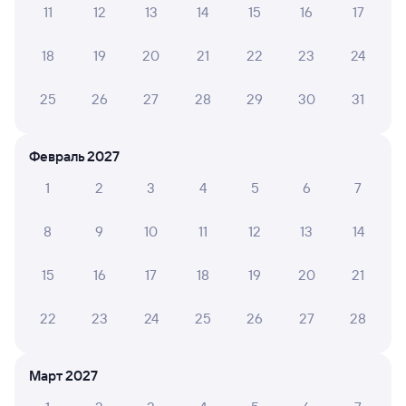
11
12
13
14
15
16
17
А ещё здесь можно найти
18
19
20
21
22
23
24
Обратные билеты из Межега в Брусеницу
Отели
25
26
27
28
29
30
31
Купить билеты на поезд в Брусеницу
Февраль 2027
1
2
3
4
5
6
7
8
9
10
11
12
13
14
15
16
17
18
19
20
21
22
23
24
25
26
27
28
Март 2027