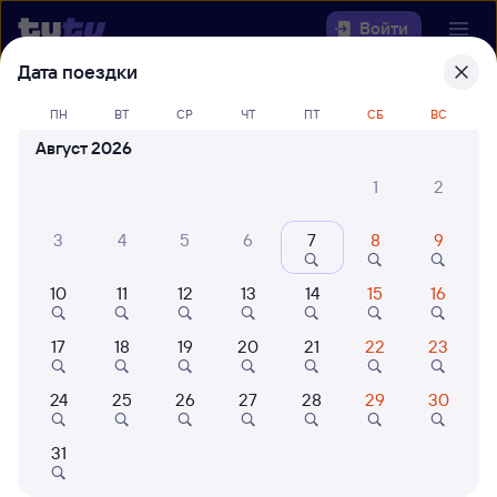
Войти
Дата поездки
Выберите день, чтобы найти
ж/д
ПН
ВТ
СР
ЧТ
ПТ
СБ
ВС
билеты Мелихово — Санкт-
Август 2026
Петербург-Главн.
1
2
22 года работаем для вас
42 млн путешествуют с на
Откуда
3
4
5
6
7
8
9
Куда
10
11
12
13
14
15
16
17
18
19
20
21
22
23
Когда
24
25
26
27
28
29
30
Кто едет
31
Найти поезда