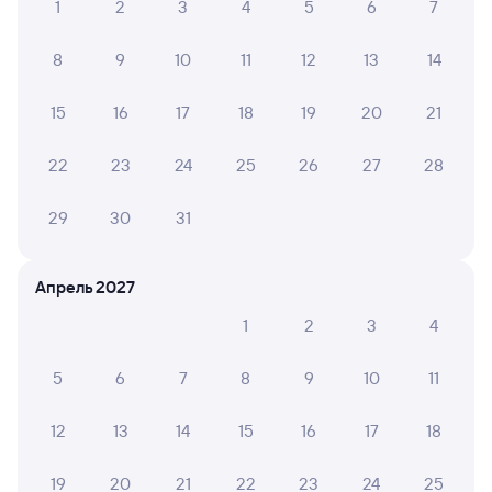
1
2
3
4
5
6
7
А ещё здесь можно найти
Обратные билеты из Мелихово в Санкт-
8
9
10
11
12
13
14
Петербург-Главн.
15
16
17
18
19
20
21
Отели Санкт-Петербурга
22
23
24
25
26
27
28
Купить билеты на поезд до Санкт-Петербурга
Аренда авто в Санкт-Петербурге
29
30
31
Апрель 2027
1
2
3
4
5
6
7
8
9
10
11
12
13
14
15
16
17
18
19
20
21
22
23
24
25