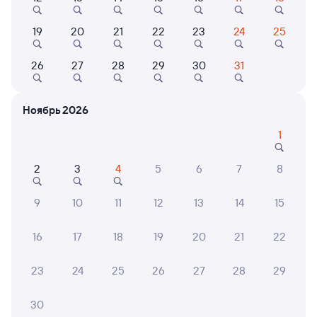
19
20
21
22
23
24
25
26
27
28
29
30
31
8,9
7,1
8,7
Отель
Отель
Отель
Ноябрь 2026
Mercure Hotel and
Номера у Невы
Мебл
Residences Saint
комна
1
Petersburg
Обво
Кешбэк 246
Кешб
8 ⁠200 ⁠₽
3 ⁠707 ⁠₽
2 ⁠600
2
3
4
5
6
7
8
9
10
11
12
13
14
15
6 причин купить ж/д билеты
16
17
18
19
20
21
22
Онлайн-покупка за 4 минуты
23
24
25
26
27
28
29
Онлайн-возврат билетов без очереди в кассу
30
Выбор любимых мест на схемах вагонов