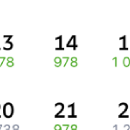
Способы оплаты
Правила работы сервиса
Про расписание Медведево — Санкт-Петербург
По этому направлению курсирует 0 поездов.
Ищете как добраться из
Бологое
до
Санкт-Петербурга
или как
доехать на поезде?
Спешите заказать и купить железнодорожный билет по
маршруту
Бологое
–
Санкт-Петербург
через интернет прямо
сейчас.
Путешественникам
Справочная
Путеводитель по странам
Бонусная программа
Подарочные сертификаты