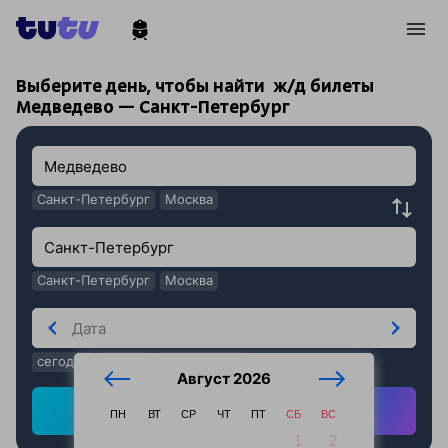
!
!
Выберите день, чтобы найти
ж/д билеты
Медведево — Санкт-Петербург
Санкт-Петербург
Москва
Санкт-Петербург
Москва
сегодня
завтра
послезавтра
Август 2026
Найти ж/д билеты
ПН
ВТ
СР
ЧТ
ПТ
СБ
ВС
1
2