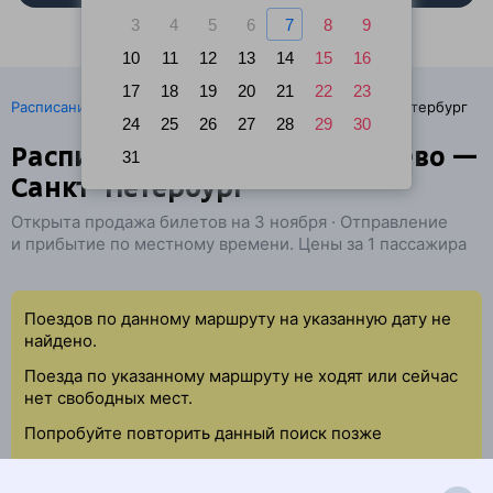
3
4
5
6
7
8
9
10
11
12
13
14
15
16
17
18
19
20
21
22
23
·
Расписание поездов
Ж/д билеты Бологое → Санкт-Петербург
24
25
26
27
28
29
30
Расписание поездов Медведево —
31
Санкт-Петербург
Открыта продажа билетов на 3 ноября · Отправление
и прибытие по местному времени. Цены за 1 пассажира
Поездов по данному маршруту на указанную дату не
найдено.
Поезда по указанному маршруту не ходят или сейчас
нет свободных мест.
Попробуйте повторить данный поиск позже