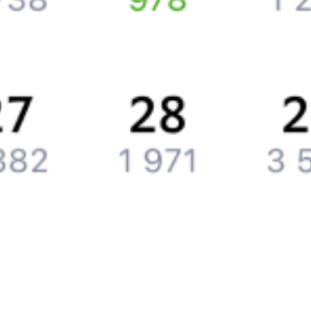
Компания
История Туту.ру
Вакансии
Обратная связь
Контактная информация
Партнерам
Реклама на Туту.ру
Партнерская программа
Загрузите в
App Store
Загрузите в
Google Play