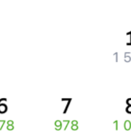
Что нужно, чтобы сесть в поезд?
Как поменять билет на другую дату или на другой поезд?
Как вернуть билет?
Что делать, если ошибся при вводе данных пассажира?
Как перевезти животное в поезде?
Как получить отчетные документы для бухгалтерии?
Что делать, если оплата не проходит?
Билеты РЖД
Вы можете заказать электронный жд билет и
железнодорожный билет на бланке РЖД.
Если вас интересует цена билета на поезд от
Бологое
до
Санкт-
Петербурга
, то укажите дату поездки. При этом вы увидите
стоимость билетов во всех доступных вагонах (плацкарт, купе
и др.) и сможете купить жд билеты
Бологое
–
Санкт-Петербург
онлайн.
Инструкция по приобретению билетов