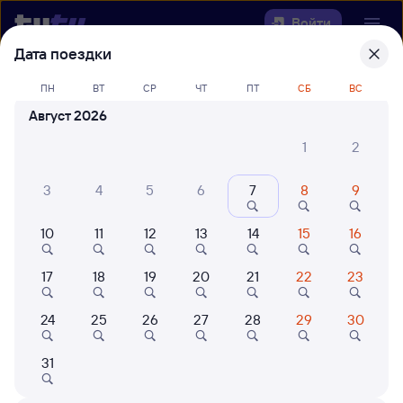
Войти
Дата поездки
Выберите день, чтобы найти
ж/д
ПН
ВТ
СР
ЧТ
ПТ
СБ
ВС
билеты Максатиха — Мста
Август 2026
Откуда
1
2
Куда
3
4
5
6
7
8
9
10
11
12
13
14
15
16
Когда
17
18
19
20
21
22
23
Кто едет
24
25
26
27
28
29
30
Найти поезда
31