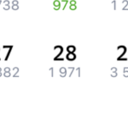
Компания
История Туту.ру
Вакансии
Обратная связь
Контактная информация
Партнерам
Реклама на Туту.ру
Партнерская программа
Загрузите в
App Store
Загрузите в
Google Play