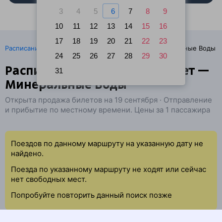
3
4
5
6
7
8
9
10
11
12
13
14
15
16
17
18
19
20
21
22
23
·
Расписание поездов
Ж/д билеты Атырау → Минеральные Воды
24
25
26
27
28
29
30
Расписание поездов Махамбет —
31
Минеральные Воды
Открыта продажа билетов на 19 сентября · Отправление
и прибытие по местному времени. Цены за 1 пассажира
Поездов по данному маршруту на указанную дату не
найдено.
Поезда по указанному маршруту не ходят или сейчас
нет свободных мест.
Попробуйте повторить данный поиск позже