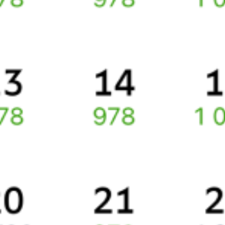
Инструкция по приобретению билетов
Способы оплаты
Правила работы сервиса
Какие документы нужны для поездок в СНГ
Про расписание Махамбет — Минеральные Воды
По этому маршруту курсирует 0 поездов.
Ищете как добраться из
Атырау
до
Минеральных Вод
или как
доехать на поезде?
Вы можете заказать и купить железнодорожный билет
Атырау
–
Минеральные Воды
через интернет прямо сейчас.
Путешественникам
Справочная
Путеводитель по странам
Бонусная программа
Подарочные сертификаты