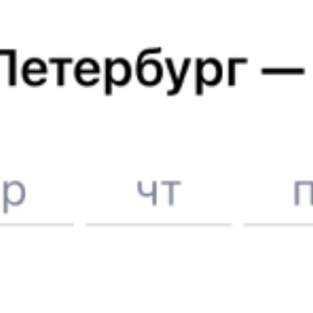
ЖД билеты до
Минеральных Вод
Отели в Минеральных
Водах
Поддержка 24/7 на Туту
6 причин купить ж/д билеты именно здесь
Онлайн-покупка за 4 минуты
Онлайн-возврат билетов без очереди в кассу
Выбор любимых мест на схемах вагонов
Подробные ответы на вопросы о поездке или покупке
СМС-сопровождение до посадки в поезд
Оформление без регистрации на сайте
Частые вопросы