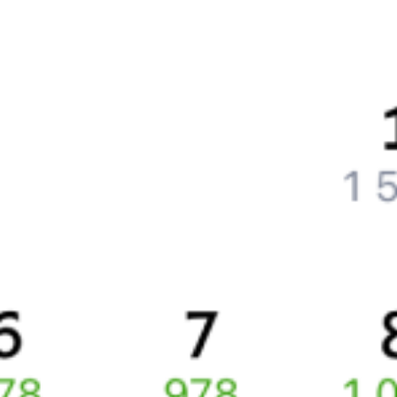
Что нужно, чтобы сесть в поезд?
Как поменять билет на другую дату или на другой поезд?
Как вернуть билет?
Что делать, если ошибся при вводе данных пассажира?
Как перевезти животное в поезде?
Как получить отчетные документы для бухгалтерии?
Что делать, если оплата не проходит?
Билеты РЖД
Вы можете заказать электронный жд билет и
железнодорожный билет на бланке РЖД.
Если вас интересует цена билета на поезд от
Атырау
до
Минеральных Вод
, то укажите дату поездки. При этом
вы увидите стоимость билетов во всех доступных вагонах
(плацкарт, купе и др.) и сможете купить жд билеты
Атырау
–
Минеральные Воды
онлайн.