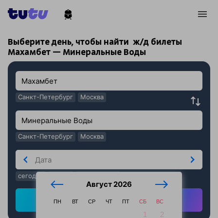
!
!
Выберите день, чтобы найти
ж/д билеты
Махамбет — Минеральные Воды
Санкт-Петербург
Москва
Санкт-Петербург
Москва
сегодня
завтра
послезавтра
Август 2026
Найти ж/д билеты
ПН
ВТ
СР
ЧТ
ПТ
СБ
ВС
1
2