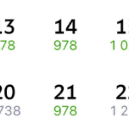
Про расписание Махамбет — Кандыагаш
По данному маршруту курсирует 0 поездов.
Ищете как добраться из
Атырау
до
Kandyagash
или как доехать
на поезде?
Спешите заказать и купить железнодорожный билет
Атырау
–
Kandyagash
через интернет уже сейчас.
Путешественникам
Справочная
Путеводитель по странам
Бонусная программа
Подарочные сертификаты
Компания
История Туту.ру