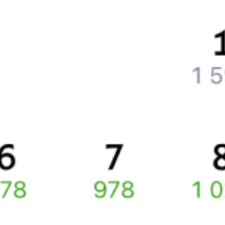
Как вернуть билет?
Что делать, если ошибся при вводе данных пассажира?
Как перевезти животное в поезде?
Как получить отчетные документы для бухгалтерии?
Что делать, если оплата не проходит?
Билеты РЖД
Вы можете заказать электронный жд билет и
железнодорожный билет на бланке РЖД.
Если вас интересует цена билета на поезд от
Атырау
до
Kandyagash
, то укажите дату поездки. При этом вы увидите
стоимость билетов во всех доступных вагонах (плацкарт, купе
и др.) и сможете купить жд билеты
Атырау
–
Kandyagash
онлайн.
Инструкция по приобретению билетов
Способы оплаты
Правила работы сервиса
Какие документы нужны для поездок в СНГ