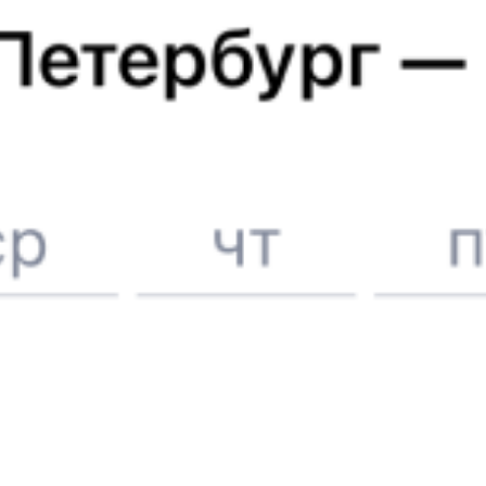
Расписание поездов в
Kandyagash
6 причин купить ж/д билеты именно здесь
Онлайн-покупка за 4 минуты
Онлайн-возврат билетов без очереди в кассу
Выбор любимых мест на схемах вагонов
Подробные ответы на вопросы о поездке или покупке
СМС-сопровождение до посадки в поезд
Оформление без регистрации на сайте
Частые вопросы
Что нужно, чтобы сесть в поезд?
Как поменять билет на другую дату или на другой поезд?