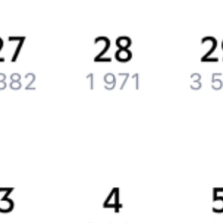
Вакансии
Обратная связь
Контактная информация
Партнерам
Реклама на Туту.ру
Партнерская программа
Загрузите в
App Store
Загрузите в
Google Play
Загрузите в
AppGallery
Загрузите в
RuStore