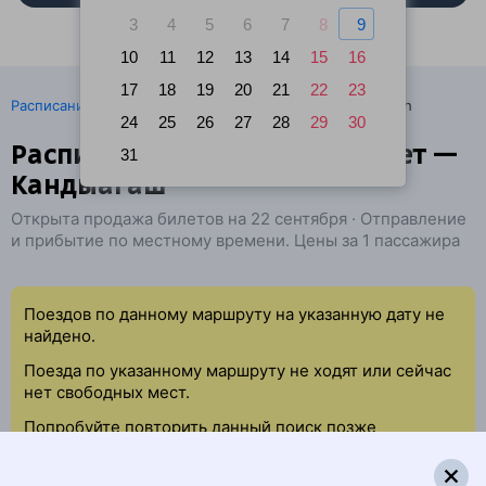
3
4
5
6
7
8
9
10
11
12
13
14
15
16
17
18
19
20
21
22
23
·
Расписание поездов
Ж/д билеты Атырау → Kandyagash
24
25
26
27
28
29
30
Расписание поездов Махамбет —
31
Кандыагаш
Открыта продажа билетов на 22 сентября · Отправление
и прибытие по местному времени. Цены за 1 пассажира
Поездов по данному маршруту на указанную дату не
найдено.
Поезда по указанному маршруту не ходят или сейчас
нет свободных мест.
Попробуйте повторить данный поиск позже