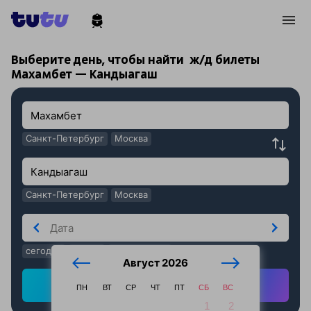
!
!
Выберите день, чтобы найти
ж/д билеты
Махамбет — Кандыагаш
Санкт-Петербург
Москва
Санкт-Петербург
Москва
сегодня
завтра
послезавтра
Август 2026
Найти ж/д билеты
ПН
ВТ
СР
ЧТ
ПТ
СБ
ВС
1
2