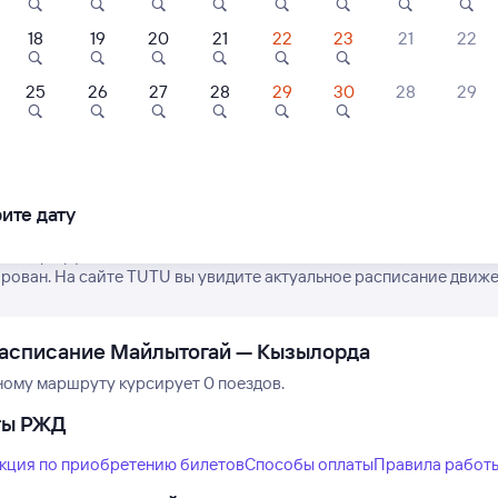
18
19
20
21
22
23
21
22
25
26
27
28
29
30
28
29
Нет рейсов по этому
Показать
Отель
Мини-отель
ещё 5
Измените место отправления или при
ibi Complex
Karibi Complex
вариантов
другой транспо
(Кариби Комплекс)
ите дату
69 ⁠₽
5 ⁠721 ⁠₽
е маршрут поездов дальнего следования РЖД из Майлытогая в К
рован. На сайте TUTU вы увидите актуальное расписание движен
расписание Майлытогай — Кызылорда
ному маршруту курсирует 0 поездов.
ты РЖД
кция по приобретению билетов
Способы оплаты
Правила работ