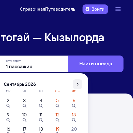
Справочная
Путеводитель
Войти
тогай — Кызылорда
Кто едет
Найти поезда
Сентябрь 2026
СР
ЧТ
ПТ
СБ
ВС
2
3
4
5
6
да
9
10
11
12
13
16
17
18
19
20