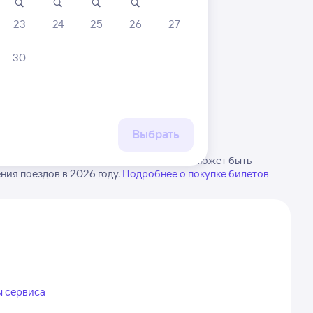
23
24
25
26
27
30
 маршруту
бытия, либо посмотрите
рт
Выбрать
ызылорду. Будьте внимательны, график может быть
ия поездов в 2026 году.
Подробнее о покупке билетов
ы сервиса