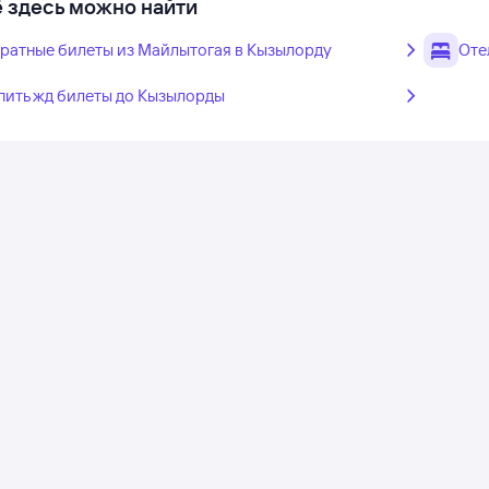
 здесь можно найти
ратные билеты из Майлытогая в Кызылорду
Оте
пить жд билеты до Кызылорды