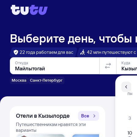
Выберите день, чтобы
22 года работаем для вас
42 млн путешествуют с
Откуда
Куда
Москва
Санкт-Петербург
Санкт-Пе
ПН
Распи
Отели в Кызылорде
Все
3
Путешественникам нравятся эти
варианты
10