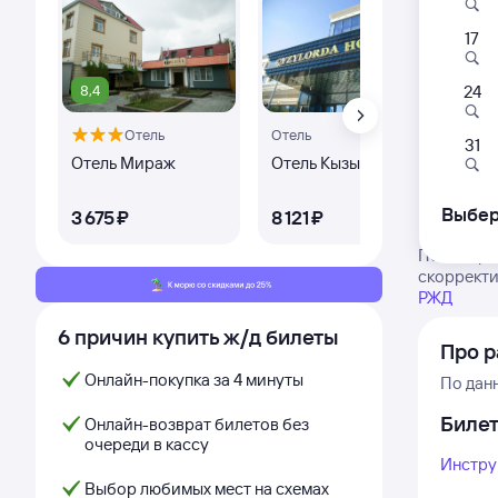
17
8,4
24
Отель
Отель
31
Отель Мираж
Отель Кызылорда
Kar
Выбер
3 ⁠675 ⁠₽
8 ⁠121 ⁠₽
6 ⁠1
Посмотрит
скорректи
РЖД
6 причин купить ж/д билеты
Про 
Онлайн-покупка за 4 минуты
По дан
Биле
Онлайн-возврат билетов без
очереди в кассу
Инстру
Выбор любимых мест на схемах