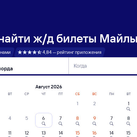
 найти
ж/д билеты Майлы
 нами
4,84 — рейтинг приложения
Когда
тербург
Москва
Сегодня
Завтра
Август 2026
ВТ
СР
ЧТ
ПТ
СБ
ВС
ПН
ВТ
1
2
1
сание поездов Майлытогай — Кызылор
4
5
6
7
8
9
7
8
11
12
13
14
15
16
14
15