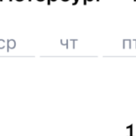
Вокзал Майкоп
6 причин купить ж/д билеты именно здесь
Онлайн-покупка за 4 минуты
Онлайн-возврат билетов без очереди в кассу
Выбор любимых мест на схемах вагонов
Подробные ответы на вопросы о поездке или покупке
СМС-сопровождение до посадки в поезд
Оформление без регистрации на сайте
Частые вопросы
Что нужно, чтобы сесть в поезд?
Как поменять билет на другую дату или на другой поезд?