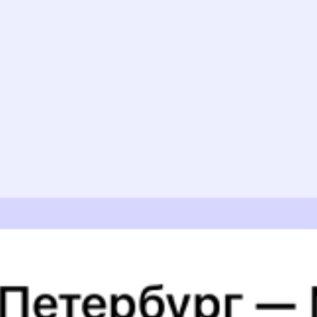
Найдём билет на поезд за вас
Даже если сейчас нет мест
Искать билеты
Узнайте расписание движения пассажирских поездов РЖД
из Майкопа в Юровку. Будьте внимательны, расписание может
измениться. На этой странице вы видите актуальное расписание
движения поездов в 2026 году.
Подробнее о покупке билетов
РЖД
А ещё здесь можно найти
Обратные билеты из Майкопа в Юровку
Авиабилеты
Майкоп
→
Юровка
Отели
ЖД билеты до
Юровки