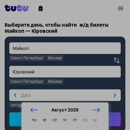
!
!
Выберите день, чтобы найти
ж/д билеты
Майкоп — Юровский
Санкт-Петербург
Москва
Санкт-Петербург
Москва
сегодня
завтра
послезавтра
Август 2026
Найти ж/д билеты
ПН
ВТ
СР
ЧТ
ПТ
СБ
ВС
1
2