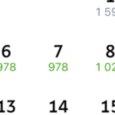
Как вернуть билет?
Что делать, если ошибся при вводе данных пассажира?
Как перевезти животное в поезде?
Как получить отчетные документы для бухгалтерии?
Что делать, если оплата не проходит?
Билеты РЖД
Вы можете заказать электронный жд билет и
железнодорожный билет на бланке РЖД.
Если вас интересует цена билета на поезд от
Майкопа
до
Юровки
, то укажите дату поездки. При этом вы увидите
стоимость билетов во всех доступных вагонах (плацкарт, купе
и др.) и сможете купить жд билеты
Майкоп
–
Юровка
онлайн.
Инструкция по приобретению билетов
Способы оплаты
Правила работы сервиса