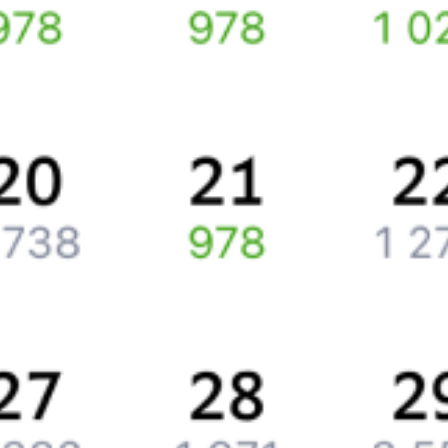
Путешественникам
Справочная
Путеводитель по странам
Бонусная программа
Подарочные сертификаты
Компания
История Туту.ру
Вакансии
Обратная связь
Контактная информация
Партнерам
Реклама на Туту.ру
Партнерская программа