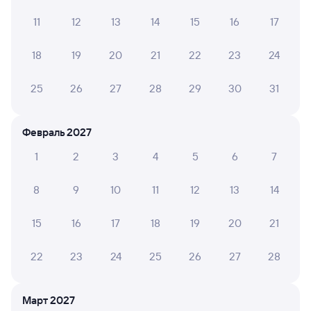
профессионализм, чёткую организацию работы в
непростых условиях, связанных с задержкой поезда
11
12
13
14
15
16
17
из-за неблагоприятных погодных условий. Спасибо
большое за чёткое, внимательное отношение к
людям! Было очень приятно!
18
19
20
21
22
23
24
25
26
27
28
29
30
31
Мерем К.
10
31 декабря 2025 • Поезд 826С «Ласточка»
Февраль 2027
В общем все хорошо. В Санузеле надо почаще
следить за туалтноц бумагой
1
2
3
4
5
6
7
8
9
10
11
12
13
14
Татьяна Г.
10
08 ноября 2025 • Поезд 826С «Ласточка»
15
16
17
18
19
20
21
Спасибо за предоставленную поездку. Всё было
класс!
22
23
24
25
26
27
28
Март 2027
Нафисет Т.