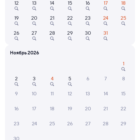
12
13
14
15
16
17
18
Найдём билет на поезд за вас
Даже если сейчас нет мест
19
20
21
22
23
24
25
Искать билеты
26
27
28
29
30
31
Отели в Хадыженске
Все
Ноябрь 2026
Путешественникам нравятся эти варианты
1
2
3
4
5
6
7
8
8,7
9
10
11
12
13
14
15
Отель
Отель
Коттед
16
17
18
19
20
21
22
Отель Предгорье
Солнечный склон
Скан
домик
23
24
25
26
27
28
29
на те
пано
2 ⁠765 ⁠₽
11 ⁠465 ⁠₽
12 ⁠00
30