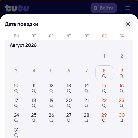
Войти
Дата поездки
Выберите день, чтобы найти
ж/д
билеты Майкоп — Хадыженская
ПН
ВТ
СР
ЧТ
ПТ
СБ
ВС
Август 2026
Откуда
1
2
Куда
3
4
5
6
7
8
9
Когда
10
11
12
13
14
15
16
Кто едет
17
18
19
20
21
22
23
24
25
26
27
28
29
30
Найти поезда
31