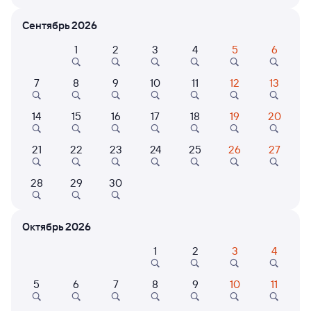
Расписание поездов Майкоп — Хадыженская
Сентябрь 2026
Расписание поездов Хадыженская — Майкоп
1
2
3
4
5
6
Открыта продажа билетов на 5 ноября. Отправление и прибытие
по местному времени. Цены за 1 пассажира
7
8
9
10
11
12
13
826С
Ласточка
Проходящий
9,2
14
15
16
17
18
19
20
1 ч 36 м в пути
07:00
08:36
21
22
23
24
25
26
27
Майкоп
Хадыженская
Хадыженск
28
29
30
в Туапсе-Пасс.
Дни следования
ближайшие: 8, 9, 10 августа
Маршрут
Октябрь 2026
Сидячий
1
2
3
4
от
843 ⁠₽
Выберите дату
5
6
7
8
9
10
11