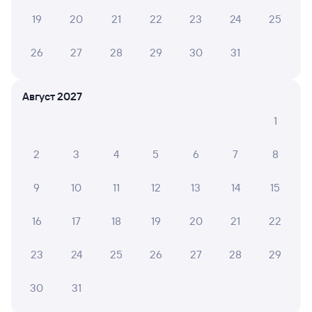
Отели Хадыженска
19
20
21
22
23
24
25
ЖД билеты до Хадыженска
26
27
28
29
30
31
Расписание автобусов Майкоп — Хадыженск
Вокзал Майкоп
Август 2027
1
2
3
4
5
6
7
8
9
10
11
12
13
14
15
16
17
18
19
20
21
22
23
24
25
26
27
28
29
30
31