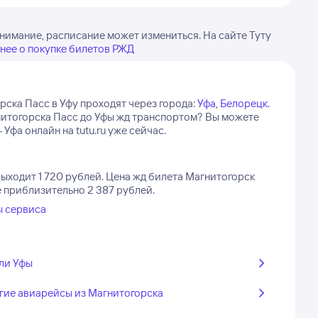
нимание, расписание может измениться. На сайте Туту
нее о покупке билетов РЖД
рска Пасс в Уфу проходят через города:
Уфа
,
Белорецк
.
агнитогорска Пасс до Уфы жд транспортом? Вы можете
фа онлайн на tutu.ru уже сейчас.
ыходит 1 720 рублей.
Цена жд билета Магнитогорск
е приблизительно 2 387 рублей.
ы сервиса
ли Уфы
гие авиарейсы из Магнитогорска