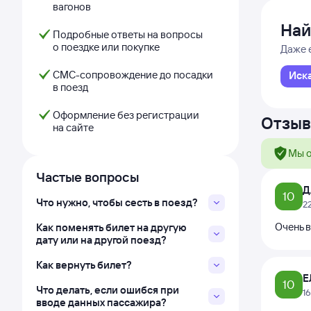
вагонов
Най
Подробные ответы на вопросы
о поездке или покупке
Даже 
СМС-сопровождение до посадки
Иск
в поезд
Оформление без регистрации
Отзыв
на сайте
Мы о
Частые вопросы
Д
10
Что нужно, чтобы сесть в поезд?
2
Очень 
Как поменять билет на другую
дату или на другой поезд?
Как вернуть билет?
Е
10
Что делать, если ошибся при
1
вводе данных пассажира?