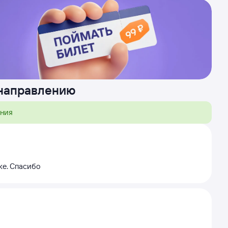
 направлению
ения
же. Спасибо