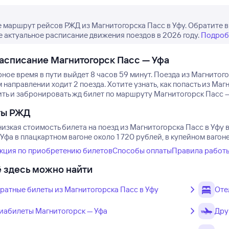
 маршрут рейсов РЖД из Магнитогорска Пасс в Уфу. Обратите в
е актуальное расписание движения поездов в 2026 году.
Подроб
асписание Магнитогорск Пасс — Уфа
ное время в пути выйдет 8 часов 59 минут.
Поезда из Магнитого
 направлении ходит 2 поезда.
Хотите узнать, как попасть из М
ь и забронировать жд билет по маршруту Магнитогорск Пасс — У
ты РЖД
изкая стоимость билета на поезд из Магнитогорска Пасс в Уфу в
Уфа в плацкартном вагоне около 1 720 рублей, в купейном вагон
кция по приобретению билетов
Способы оплаты
Правила работ
 здесь можно найти
ратные билеты из Магнитогорска Пасс в Уфу
Оте
иабилеты Магнитогорск — Уфа
Дру