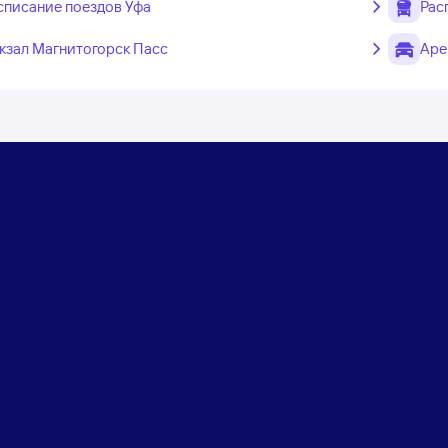
списание поездов Уфа
Рас
кзал Магнитогорск Пасс
Аре