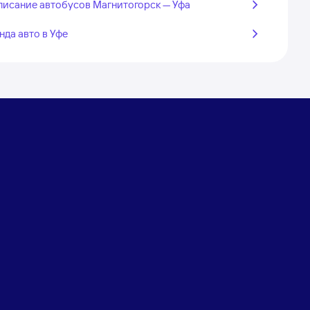
писание автобусов Магнитогорск — Уфа
нда авто в Уфе