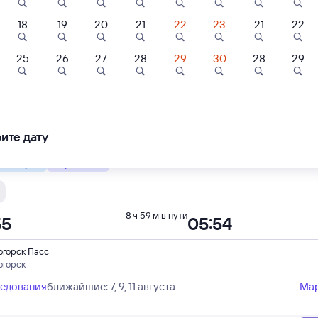
18
19
20
21
22
23
21
22
Проходящий
8 ч 59 м в пути
55
05:54
9
8,7
25
26
27
28
29
30
28
29
тевой дом
Отель
Отель
огорск Пасс
огорск
тевые комнаты
Рич Хотелс
ВолнаСити
ая
eriA
ледования
ближайшие: 7, 9, 11 августа
Ма
ите дату
48 ⁠₽
3 ⁠300 ⁠₽
2 ⁠700 ⁠₽
 быстрый
Фирменный
8 ч 59 м в пути
55
05:54
огорск Пасс
огорск
ледования
ближайшие: 7, 9, 11 августа
Ма