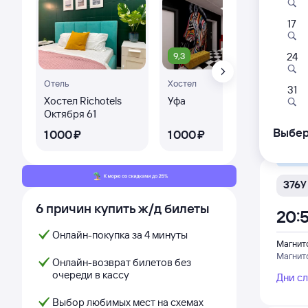
17
376Й
20:
9,3
8,
24
Отель
Хостел
Гос
Магнит
31
Магнит
Хостел Richotels
Уфа
Гос
из Сиб
Октября 61
Ard
Дни с
Выбер
1 ⁠000 ⁠₽
1 ⁠000 ⁠₽
2 ⁠1
Самый
376У
6 причин купить ж/д билеты
20:
Онлайн-покупка за 4 минуты
Магнит
Магнит
Онлайн-возврат билетов без
очереди в кассу
Дни с
Выбор любимых мест на схемах