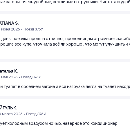
ые вагоны, очень удобные, вежливые сотрудники. Чистота и удо
ATIANA S.
4 июня 2026 • Поезд 376У
 день! поездка прошла отлично , проводницам огромное спасибо
рошла все купе, уточнила всё ли хорошо , что могут улучшить и 
аталья К.
1 мая 2026 • Поезд 376У
 туалет в соседнем вагоне и вся нагрузка легла на туалет нахо
ЙГУЛЬ К.
0 марта 2026 • Поезд 376Й
дует холодным воздухом ночью, наверное это кондиционер