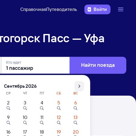
Справочная
Путеводитель
Войти
огорск Пасс — Уфа
Кто едет
Найти поезда
Сентябрь 2026
СР
ЧТ
ПТ
СБ
ВС
2
3
4
5
6
фа
9
10
11
12
13
. Цены за 1 пассажира
16
17
18
19
20