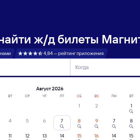
 найти
ж/д билеты Магнит
 нами
4,84 — рейтинг приложения
Когда
тербург
Москва
Сегодня
Завтра
Август 2026
ВТ
СР
ЧТ
ПТ
СБ
ВС
ПН
ВТ
1
2
1
сание поездов Магнитогорск Пасс — У
4
5
6
7
8
9
7
8
ние поездов Уфа — Магнитогорск Пасс
дажа билетов на 4 ноября. Отправление и прибытие по местному времени
11
12
13
14
15
16
14
15
 быстрый