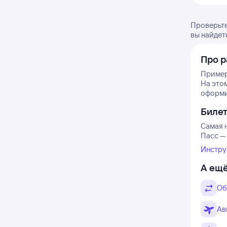
Проверьте
вы найдет
Про р
Пример
На этом
оформит
Биле
Самая н
Пасс — 
Инстру
А ещё
Об
Ав