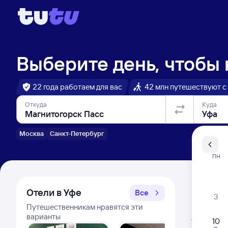
Выберите день, чтобы
22 года работаем для вас
42 млн путешествуют с
Откуда
Куда
Москва
Санкт-Петербург
Санкт-Пе
ПН
Распи
Отели в Уфе
Все
3
Путешественникам нравятся эти
Расписа
варианты
Открыта про
10
Самый