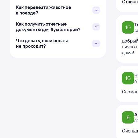
Отличн
Как перевезти животное
в поезде?
Как получить отчетные
T
10
документы для бухгалтерии?
2
Что делать, если оплата
добрый
не проходит?
лично п
дома!
Н
10
0
Сломали
А
8
3
Очень 