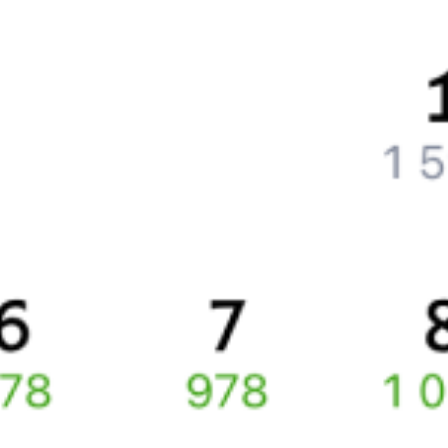
Как вернуть билет?
Что делать, если ошибся при вводе данных пассажира?
Как перевезти животное в поезде?
Как получить отчетные документы для бухгалтерии?
Что делать, если оплата не проходит?
Билеты РЖД
Вы можете заказать электронный жд билет и
железнодорожный билет на бланке РЖД.
Если вас интересует цена билета на поезд от
Магнитогорска
до
Бакала
, то укажите дату поездки. При этом вы увидите
стоимость билетов во всех доступных вагонах (плацкарт, купе
и др.) и сможете купить жд билеты
Магнитогорск
–
Бакал
онлайн.
Инструкция по приобретению билетов
Способы оплаты
Правила работы сервиса