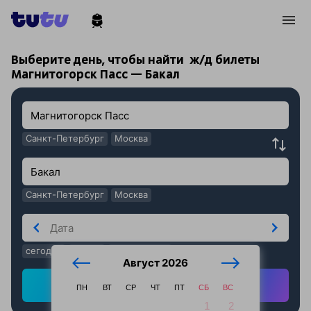
!
!
Выберите день, чтобы найти
ж/д билеты
Магнитогорск Пасс — Бакал
Санкт-Петербург
Москва
Санкт-Петербург
Москва
сегодня
завтра
послезавтра
Август 2026
Найти ж/д билеты
ПН
ВТ
СР
ЧТ
ПТ
СБ
ВС
1
2