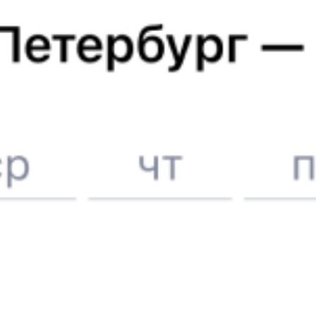
Купить жд билеты
Бакал
Вокзал Магнитогорск
6 причин купить ж/д билеты именно здесь
Онлайн-покупка за 4 минуты
Онлайн-возврат билетов без очереди в кассу
Выбор любимых мест на схемах вагонов
Подробные ответы на вопросы о поездке или покупке
СМС-сопровождение до посадки в поезд
Оформление без регистрации на сайте
Частые вопросы
Что нужно, чтобы сесть в поезд?
Как поменять билет на другую дату или на другой поезд?