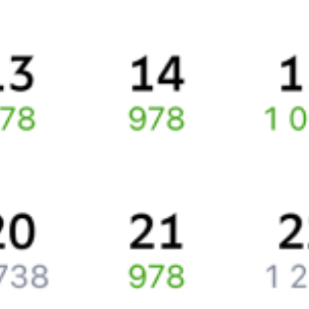
Про расписание Магнитогорск Пасс — Бакал
По этому маршруту курсирует 0 поездов.
Ищете как добраться из
Магнитогорска
до
Бакала
или как
доехать на поезде?
Наш сервис позволяет заказать и купить железнодорожный
билет по маршруту
Магнитогорск
–
Бакал
через интернет прямо
сейчас.
Путешественникам
Справочная
Путеводитель по странам
Бонусная программа
Подарочные сертификаты
Компания
История Туту.ру