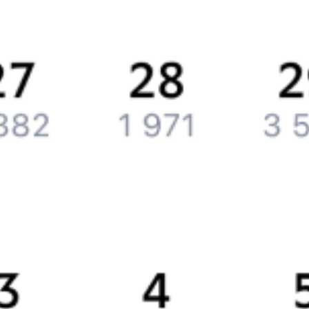
Вакансии
Обратная связь
Контактная информация
Партнерам
Реклама на Туту.ру
Партнерская программа
Загрузите в
App Store
Загрузите в
Google Play
Загрузите в
AppGallery
Загрузите в
RuStore