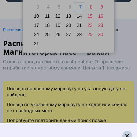
3
4
5
6
7
8
9
10
11
12
13
14
15
16
17
18
19
20
21
22
23
·
Расписание поездов
Ж/д билеты Магнитогорск → Бакал
24
25
26
27
28
29
30
Расписание поездов
31
Магнитогорск Пасс — Бакал
Открыта продажа билетов на 4 ноября · Отправление
и прибытие по местному времени. Цены за 1 пассажира
Поездов по данному маршруту на указанную дату не
найдено.
Поезда по указанному маршруту не ходят или сейчас
нет свободных мест.
Попробуйте повторить данный поиск позже